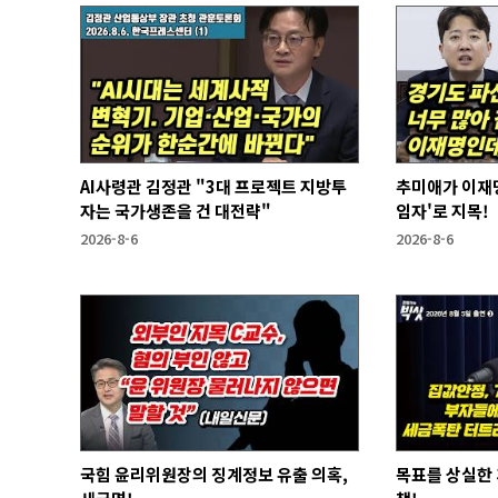
AI사령관 김정관 "3대 프로젝트 지방투
추미애가 이재명
자는 국가생존을 건 대전략"
임자'로 지목!
2026-8-6
2026-8-6
국힘 윤리위원장의 징계정보 유출 의혹,
목표를 상실한