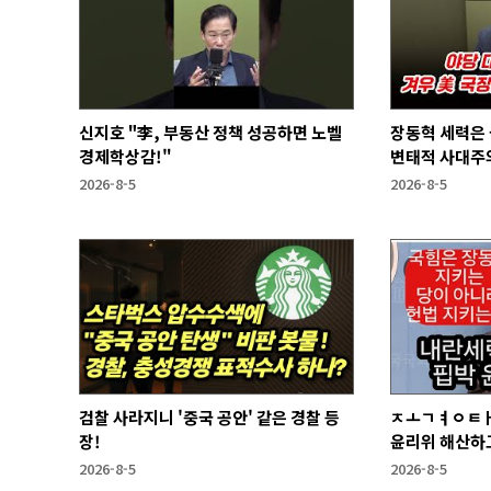
신지호 "李, 부동산 정책 성공하면 노벨
장동혁 세력은
경제학상감!"
변태적 사대주의
2026-8-5
2026-8-5
검찰 사라지니 '중국 공안' 같은 경찰 등
ㅈㅗㄱㅕㅇㅌㅐ
장!
윤리위 해산하
2026-8-5
2026-8-5