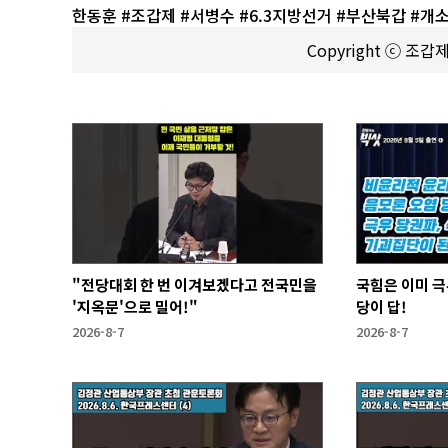
한동훈 #조갑제 #서병수 #6.3지방선거 #부산북갑 #개소
Copyright ⓒ 조
"전당대회 한 번 이겨보겠다고 전국민을
국힘은 이미 극
'지옥문'으로 밀어!"
당이 답!
2026-8-7
2026-8-7