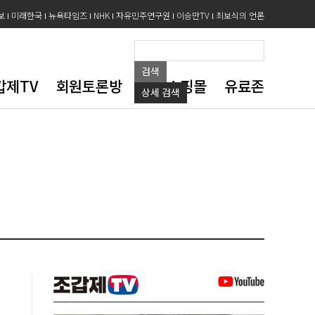
보
미래한국
뉴욕타임즈
NHK
자유민주연구원
이승만TV
최보식의 언론
검색
갑제TV
회원토론방
도서쇼핑몰
유료존
상세
검색