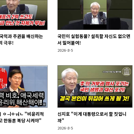
 국익과 주권을 배신하는
국민이 실험동물? 설득할 자신도 없으면
 극우!
서 밀어붙여!
2026-8-5
 ㅇㅢㅇㅝㄴ "비윤리적
신지호 "이게 대통령으로서 할 짓입니
고 한동훈 복당 시켜야"
까"
2026-8-5