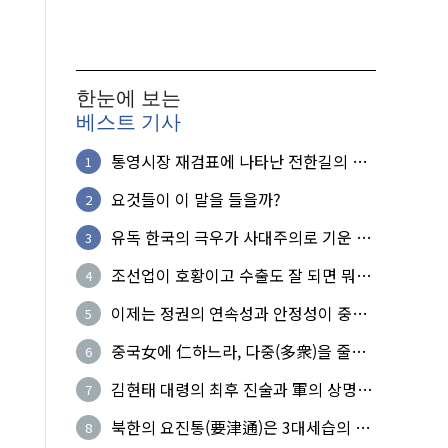
한눈에 보는
베스트 기사
통영시장 재검표에 나타난 전한길의 무
1
식한 거짓선동!
요것들이 이 말을 들을까?
2
유독 한국의 극우가 사대주의로 기운 이
3
유!
조선업이 호황이고 수출도 잘 되면 뭐하
4
노?
이제는 정권의 연속성과 안정성이 중요
5
하다
중국女에 仁하느라, 다중(多衆)을 줄세
6
운 의사
김현태 대령의 최후 진술과 軍의 상명하
7
복(上命下服)
북한의 요진통(要津通)은 3대세습의 사
8