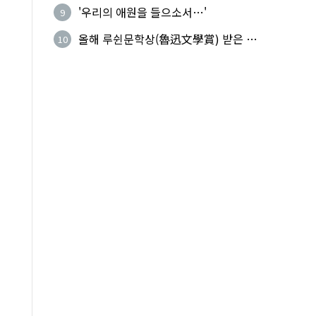
기성
'우리의 애원을 들으소서…'
9
올해 루쉰문학상(魯迅文學賞) 받은 왕
10
지빙(王計兵)