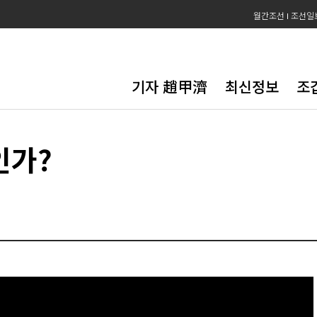
월간조선
조선일
기자 趙甲濟
최신정보
조
인가?