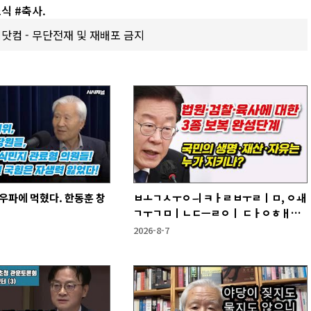
식 #축사.
갑제닷컴 - 무단전재 및 재배포 금지
우파에 먹혔다. 한동훈 창
ㅂㅗㄱㅅㅜㅇㅢ ㅋㅏㄹㅂㅜㄹㅣㅁ, ㅇㅙ
ㄱㅜㄱㅁㅣㄴㄷㅡㄹㅇㅣ ㄷㅏㅇㅎㅐㅇ
ㅑ ㅎㅏㄴㅏ?
2026-8-7