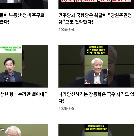
들이 부동산 정책 주무르
민주당과 국힘당은 똑같이 "당원주권정
왔다!
당"으로 전락했다!
2026-8-6
앙상한 형식논리만 뱉어내”
나라망신시키는 장동혁은 극우 자격도 없
다!
2026-8-5