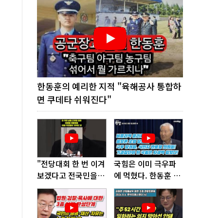
한동훈의 예리한 지적 "육해공사 통합하
면 쿠데타 쉬워진다"
"전당대회 한 번 이겨
국힘은 이미 극우파
보겠다고 전국민을
에 먹혔다. 한동훈 창
'지옥문'으로 밀어!"
당이 답!