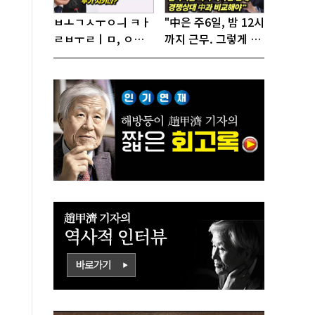
ㅂㅗㄱㅅㅜㅇㅢ ㅋㅏ
"中은 주6일, 밤 12시
ㄹㅂㅜㄹㅣㅁ, ㅇㅙ
까지 근무. 그렇게 일
ㄱㅜㄱㅁㅣㄴㄷㅡㄹ
해서 어떻게 경쟁하
ㅇㅣ ㄷㅏㅇㅎㅐㅇㅑ
냐 반문하더라"
ㅎㅏㄴㅏ?