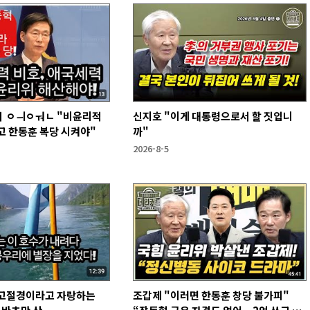
 ㅇㅢㅇㅝㄴ "비윤리적
신지호 "이게 대통령으로서 할 짓입니
고 한동훈 복당 시켜야"
까"
2026-8-5
고절경이라고 자랑하는
조갑제 "이러면 한동훈 창당 불가피"