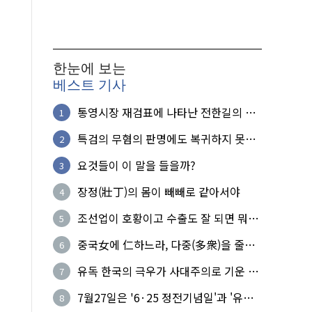
한눈에 보는
베스트 기사
통영시장 재검표에 나타난 전한길의 무
1
식한 거짓선동!
특검의 무혐의 판명에도 복귀하지 못한
2
참군인들
요것들이 이 말을 들을까?
3
장정(壯丁)의 몸이 빼빼로 같아서야
4
조선업이 호황이고 수출도 잘 되면 뭐하
5
노?
중국女에 仁하느라, 다중(多衆)을 줄세
6
운 의사
유독 한국의 극우가 사대주의로 기운 이
7
유!
7월27일은 '6·25 정전기념일'과 '유엔
8