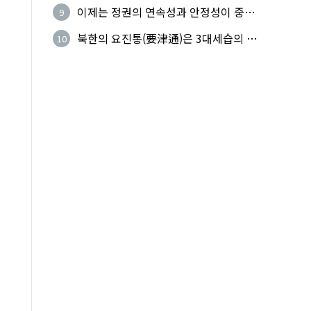
군 참전의 날'
이제는 정권의 연속성과 안정성이 중요
9
하다
북한의 요진통(要津通)은 3대세습의 사
10
기성