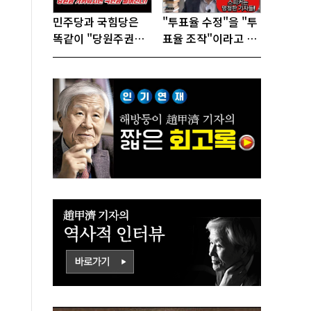
민주당과 국힘당은
"투표율 수정"을 "투
똑같이 "당원주권정
표율 조작"이라고 선
당"으로 전락했다!
동하는 참 나쁜 사람
들!