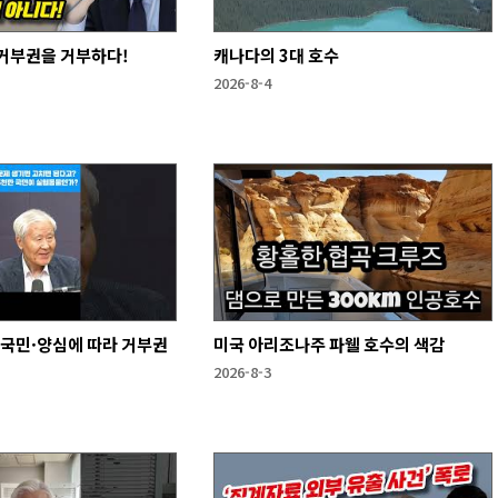
 거부권을 거부하다!
캐나다의 3대 호수
2026-8-4
·국민·양심에 따라 거부권
미국 아리조나주 파웰 호수의 색감
2026-8-3