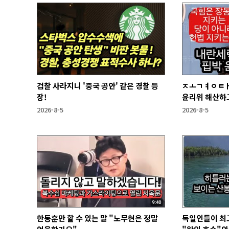
검찰 사라지니 '중국 공안' 같은 경찰 등
ㅈㅗㄱㅕㅇㅌㅐ
장!
윤리위 해산하
2026-8-5
2026-8-5
한동훈만 할 수 있는 말 "노무현은 정말
독일인들이 최