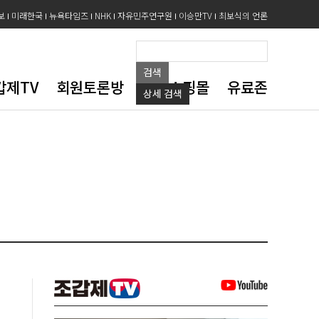
보
미래한국
뉴욕타임즈
NHK
자유민주연구원
이승만TV
최보식의 언론
검색
갑제TV
회원토론방
도서쇼핑몰
유료존
상세
검색