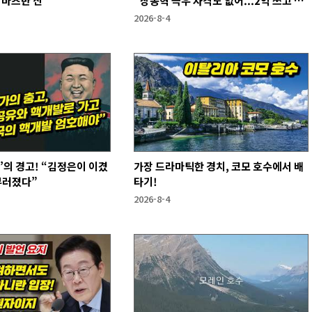
 바츠만 산
“장동혁 극우 자격도 없어...2억 쓰고 성
과 없어”
2026-8-4
’의 경고! “김정은이 이겼
가장 드라마틱한 경치, 코모 호수에서 배
부러졌다”
타기!
2026-8-4