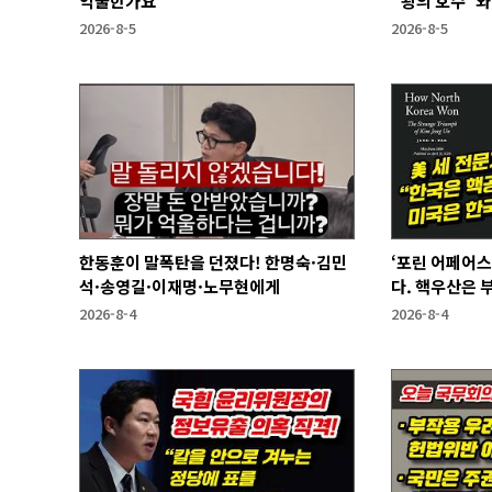
억울한가요"
"왕의 호수"와
2026-8-5
2026-8-5
한동훈이 말폭탄을 던졌다! 한명숙·김민
‘포린 어페어스
석·송영길·이재명·노무현에게
다. 핵우산은 
2026-8-4
2026-8-4