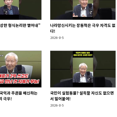
앙상한 형식논리만 뱉어내”
나라망신시키는 장동혁은 극우 자격도 없
다!
2026-8-5
 국익과 주권을 배신하는
국민이 실험동물? 설득할 자신도 없으면
 극우!
서 밀어붙여!
2026-8-5