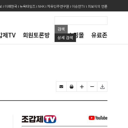
보
미래한국
뉴욕타임즈
NHK
자유민주연구원
이승만TV
최보식의 언론
검색
갑제TV
회원토론방
도서쇼핑몰
유료존
상세
검색