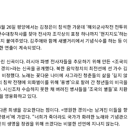
4월 26일 평양에서는 김정은이 참석한 가운데 ‘해외군사작전 전투위
만수대창작사를 찾아 전사자 조각상의 표정 하나까지 ‘현지지도’하는
까지 붙여주었다. 김주애와 함께 새별거리에서 기념식수를 하는 등 이
한 연출이 계속되었다.
린 신곡이다. 러시아 파병 전사자들을 추모하기 위해 만든 <조국의
한 경의>라는 신곡을 공개했다. 북한 음악정치의 최전선에 선 가수 김
 비정했다. 노래는 꽃다운 나이에 사그라진 청춘들의 삶을 ‘길지 않
의 침략 전쟁에 외화벌이를 위해 ‘용병’으로 팔려 간 청년들의 비극을
. 시신조차 수습하지 못한 채 버려진 병사들을 ‘조국의 별들’로 치환
을 영웅화하고 있다.
다른 희생을 강요한다는 점이다. <영원한 경의>는 남겨진 이들을 향
‘명령서’에 가깝다. “너희가 죽더라도 국가가 화려한 노래와 기념관으
인의 생명을 정권을 위해 쓰겠다는 비열한 선언에 지나지 않는다.