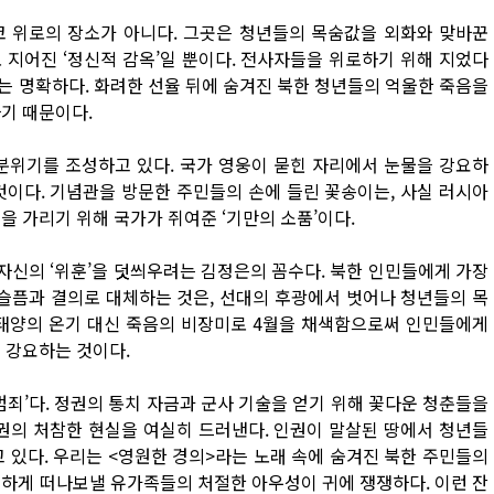
 위로의 장소가 아니다. 그곳은 청년들의 목숨값을 외화와 맞바꾼
 지어진 ‘정신적 감옥’일 뿐이다. 전사자들을 위로하기 위해 지었다
는 명확하다. 화려한 선율 뒤에 숨겨진 북한 청년들의 억울한 죽음을
기 때문이다.
분위기를 조성하고 있다. 국가 영웅이 묻힌 자리에서 눈물을 강요하
것이다. 기념관을 방문한 주민들의 손에 들린 꽃송이는, 사실 러시아
을 가리기 위해 국가가 쥐여준 ‘기만의 소품’이다.
 자신의 ‘위훈’을 덧씌우려는 김정은의 꼼수다. 북한 인민들에게 가장
슬픔과 결의로 대체하는 것은, 선대의 후광에서 벗어나 청년들의 목
 태양의 온기 대신 죽음의 비장미로 4월을 채색함으로써 인민들에게
 강요하는 것이다.
범죄’다. 정권의 통치 자금과 군사 기술을 얻기 위해 꽃다운 청춘들을
인권의 처참한 현실을 여실히 드러낸다. 인권이 말살된 땅에서 청년들
 있다. 우리는 <영원한 경의>라는 노래 속에 숨겨진 북한 주민들의
울하게 떠나보낼 유가족들의 처절한 아우성이 귀에 쟁쟁하다. 이런 잔