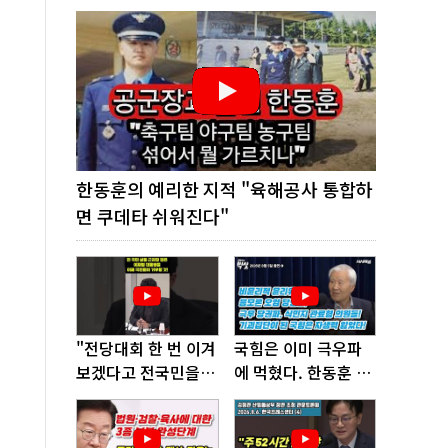
한동훈의 예리한 지적 "육해공사 통합하
면 쿠데타 쉬워진다"
"전당대회 한 번 이겨
국힘은 이미 극우파
보겠다고 전국민을
에 먹혔다. 한동훈 창
'지옥문'으로 밀어!"
당이 답!