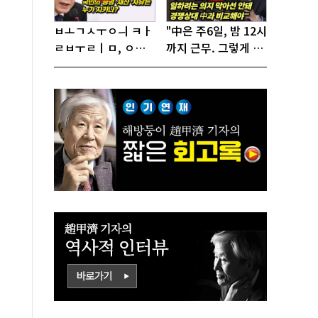
ㅂㅗㄱㅅㅜㅇㅢ ㅋㅏ
"中은 주6일, 밤 12시
ㄹㅂㅜㄹㅣㅁ, ㅇㅙ
까지 근무. 그렇게 일
ㄱㅜㄱㅁㅣㄴㄷㅡㄹ
해서 어떻게 경쟁하
ㅇㅣ ㄷㅏㅇㅎㅐㅇㅑ
냐 반문하더라"
ㅎㅏㄴㅏ?