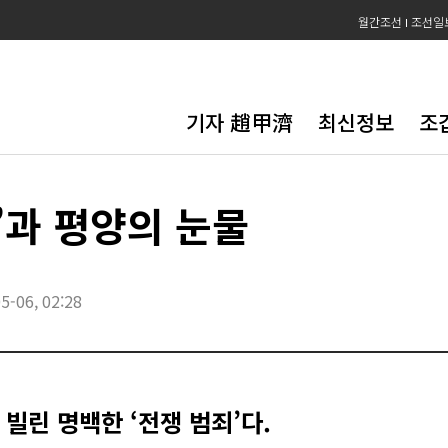
월간조선
조선일
기자 趙甲濟
최신정보
조
’과 평양의 눈물
5-06, 02:28
빌린 명백한 ‘전쟁 범죄’다.