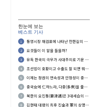
한눈에 보는
베스트 기사
통영시장 재검표에 나타난 전한길의 무
1
식한 거짓선동!
요것들이 이 말을 들을까?
2
유독 한국의 극우가 사대주의로 기운 이
3
유!
조선업이 호황이고 수출도 잘 되면 뭐하
4
노?
이제는 정권의 연속성과 안정성이 중요
5
하다
중국女에 仁하느라, 다중(多衆)을 줄세
6
운 의사
북한의 요진통(要津通)은 3대세습의 사
7
기성
김현태 대령의 최후 진술과 軍의 상명하
8