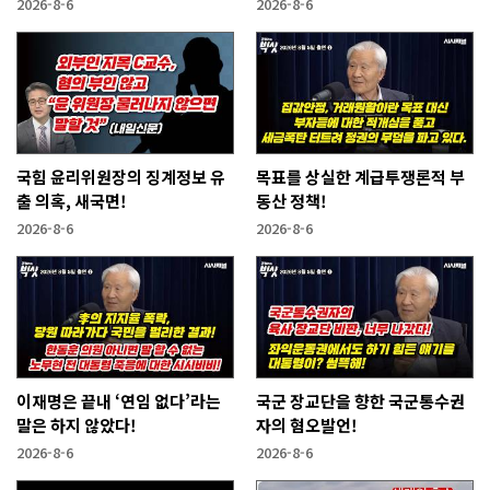
2026-8-6
2026-8-6
국힘 윤리위원장의 징계정보 유
목표를 상실한 계급투쟁론적 부
출 의혹, 새국면!
동산 정책!
2026-8-6
2026-8-6
이재명은 끝내 ‘연임 없다’라는
국군 장교단을 향한 국군통수권
말은 하지 않았다!
자의 혐오발언!
2026-8-6
2026-8-6