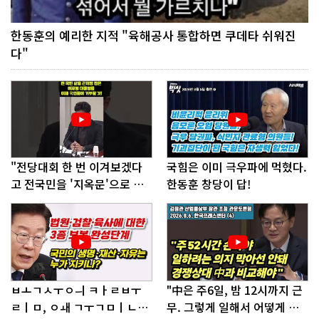
한동훈의 예리한 지적 "육해공사 통합하면 쿠데타 쉬워진
다"
"전당대회 한 번 이겨보겠다
국힘은 이미 극우파에 먹혔다.
고 전국민을 '지옥문'으로 밀
한동훈 창당이 답!
어!"
ㅂㅗㄱㅅㅜㅇㅢ ㅋㅏㄹㅂㅜ
"中은 주6일, 밤 12시까지 근
ㄹㅣㅁ, ㅇㅙ ㄱㅜㄱㅁㅣㄴㄷ
무. 그렇게 일해서 어떻게 경