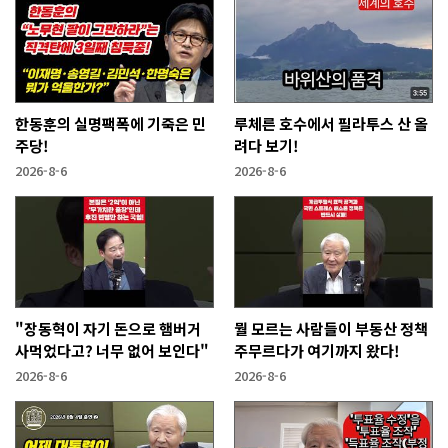
한동훈의 실명팩폭에 기죽은 민
루체른 호수에서 필라투스 산 올
주당!
려다 보기!
2026-8-6
2026-8-6
"장동혁이 자기 돈으로 햄버거
뭘 모르는 사람들이 부동산 정책
사먹었다고? 너무 없어 보인다"
주무르다가 여기까지 왔다!
2026-8-6
2026-8-6