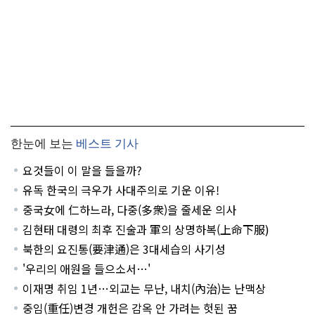
한눈에 보는
베스트 기사
요것들이 이 말을 들을까?
유독 한국의 극우가 사대주의로 기운 이유!
중국女에 仁하느라, 다중(多衆)을 줄세운 의사
김현태 대령의 최후 진술과 軍의 상명하복(上命下服)
북한의 요진통(要津通)은 3대세습의 사기성
'우리의 애원을 들으소서…'
이재명 취임 1년…외교는 무난, 내치(內治)는 난맥상
중임(重任)변경 개헌은 감옥 안 가려는 헛된 꿈