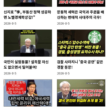
신지호 "李, 부동산 정책 성공하
장동혁 세력은 국익과 주권을 배
면 노벨경제학상감!"
신하는 변태적 사대주의 극우!
2026-8-5
2026-8-5
국민이 실험동물? 설득할 자신
검찰 사라지니 '중국 공안' 같은
도 없으면서 밀어붙여!
경찰 등장!
2026-8-5
2026-8-5