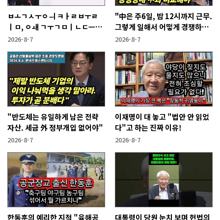
ㅂㅗㄱㅅㅜㅇㅢ ㅋㅏㄹㅂㅜㄹ
"中은 주6일, 밤 12시까지 근무.
ㅣㅁ, ㅇㅙ ㄱㅜㄱㅁㅣㄴㄷㅡㄹ
그렇게 일해서 어떻게 경쟁하냐
ㅇㅣ ㄷㅏㅇㅎㅐㅇㅑ ㅎㅏㄴㅏ?
반문하더라"
2026-8-7
2026-8-7
"반도체는 유일하게 남은 전략
이재명이 대 놓고 "법안 안 읽었
자산. 세금 外 정부개입 없어야"
다"고 하는 진짜 이유!
2026-8-7
2026-8-7
한동훈의 예리한 지적 "육해공
대통령이 당원 눈치 보며 헌법의