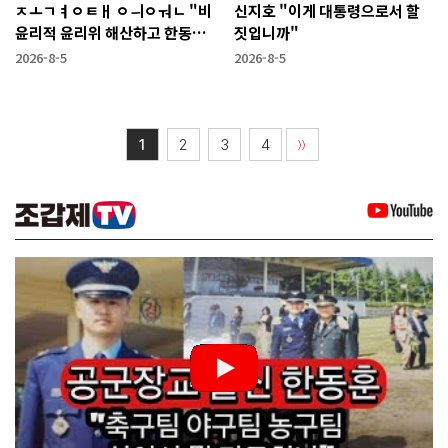
ㅈㅗㄱㅕㅇㅌㅐ ㅇㅢㅇㅝㄴ "비
신지호 "이게 대통령으로서 할
윤리적 윤리위 해산하고 한동훈
짓입니까"
복당 시켜야"
2026-8-5
2026-8-5
1
2
3
4
〉〉