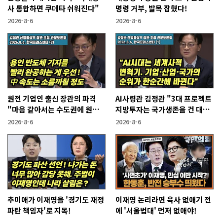
사 통합하면 쿠데타 쉬워진다"
명령 거부, 발목 잡혔다!
2026-8-6
2026-8-6
원전 기업인 출신 장관의 파격
AI사령관 김정관 "3대 프로젝트
"마음 같아서는 수도권에 원전
지방투자는 국가생존을 건 대전
짓고싶다"
략"
2026-8-6
2026-8-6
추미애가 이재명을 '경기도 재정
이재명 논리라면 육사 없애기 전
파탄 책임자'로 지목!
에 '서울법대' 먼저 없애야!