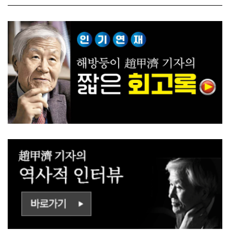
ㅡㄹㅇㅣ ㄷㅏㅇㅎㅐㅇㅑ ㅎ
쟁하냐 반문하더라"
ㅏㄴㅏ?