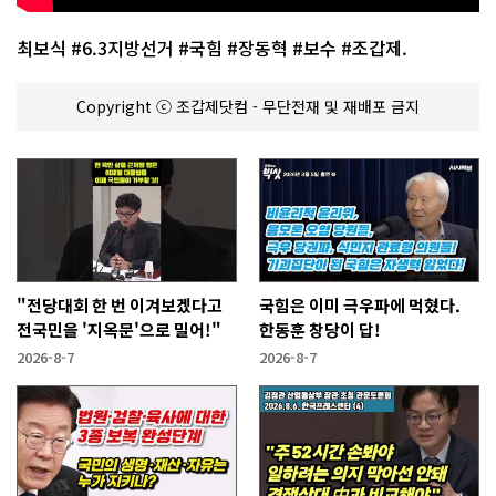
최보식 #6.3지방선거 #국힘 #장동혁 #보수 #조갑제.
Copyright ⓒ 조갑제닷컴 - 무단전재 및 재배포 금지
"전당대회 한 번 이겨보겠다고
국힘은 이미 극우파에 먹혔다.
전국민을 '지옥문'으로 밀어!"
한동훈 창당이 답!
2026-8-7
2026-8-7