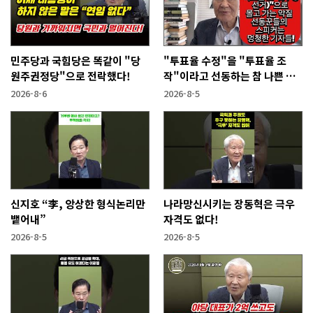
민주당과 국힘당은 똑같이 "당
"투표율 수정"을 "투표율 조
원주권정당"으로 전락했다!
작"이라고 선동하는 참 나쁜 사
람들!
2026-8-6
2026-8-5
신지호 “李, 앙상한 형식논리만
나라망신시키는 장동혁은 극우
뱉어내”
자격도 없다!
2026-8-5
2026-8-5