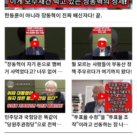
한동훈이 아니라 장동혁이 진짜 배신자다! 끝.
"장동혁이 자기 돈으로 햄버
뭘 모르는 사람들이 부동산 정
거 사먹었다고? 너무 없어 보
책 주무르다가 여기까지 왔다!
인다"
민주당과 국힘당은 똑같이
"투표율 수정"을 "투표율 조
"당원주권정당"으로 전락했
작"이라고 선동하는 참 나쁜
다!
사람들!