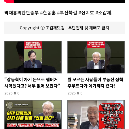
박재홍의한판승부 #한동훈 #부산북갑 #신지호 #조갑제.
Copyright ⓒ 조갑제닷컴 - 무단전재 및 재배포 금지
"장동혁이 자기 돈으로 햄버거
뭘 모르는 사람들이 부동산 정책
사먹었다고? 너무 없어 보인다"
주무르다가 여기까지 왔다!
2026-8-6
2026-8-6