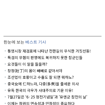
한눈에 보는
베스트 기사
통영시장 재검표에 나타난 전한길의 무식한 거짓선동!
특검의 무혐의 판명에도 복귀하지 못한 참군인들
요것들이 이 말을 들을까?
장정(壯丁)의 몸이 빼빼로 같아서야
조선업이 호황이고 수출도 잘 되면 뭐하노?
중국女에 仁하느라, 다중(多衆)을 줄세운 의사
유독 한국의 극우가 사대주의로 기운 이유!
7월27일은 '6·25 정전기념일'과 '유엔군 참전의 날'
이제는 정권의 연속성과 안정성이 중요하다