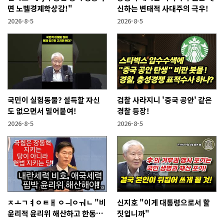
면 노벨경제학상감!"
신하는 변태적 사대주의 극우!
2026-8-5
2026-8-5
국민이 실험동물? 설득할 자신
검찰 사라지니 '중국 공안' 같은
도 없으면서 밀어붙여!
경찰 등장!
2026-8-5
2026-8-5
ㅈㅗㄱㅕㅇㅌㅐ ㅇㅢㅇㅝㄴ "비
신지호 "이게 대통령으로서 할
윤리적 윤리위 해산하고 한동훈
짓입니까"