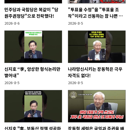
민주당과 국힘당은 똑같이 "당
"투표율 수정"을 "투표율 조
원주권정당"으로 전락했다!
작"이라고 선동하는 참 나쁜 사
람들!
2026-8-6
2026-8-5
신지호 “李, 앙상한 형식논리만
나라망신시키는 장동혁은 극우
뱉어내”
자격도 없다!
2026-8-5
2026-8-5
신지호 "李, 부동산 정책 성공하
장동혁 세력은 국익과 주권을 배