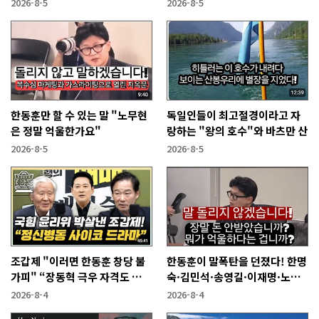
복당 시켜야"
2026-8-5
2026-8-5
한동훈만 할 수 있는 말 "노무현
독일인들이 최고절경이라고 자
은 정말 억울한가요"
랑하는 "왕의 호수"와 바츠만 산
2026-8-5
2026-8-5
조갑제 "이러면 한동훈 창당 불
한동훈이 말폭탄을 던졌다! 한명
가피" “장동혁 극우 자격도 없
숙·김민석·송영길·이재명·노
어...2억 쓰고 성과 없어”
무현에게
2026-8-4
2026-8-4