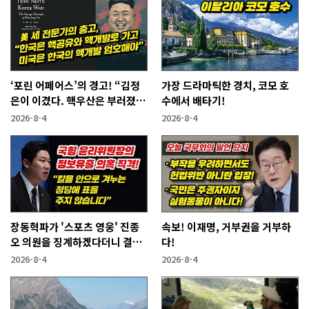
‘포린 어페어스’의 경고! “김정
가장 드라마틱한 경치, 코모 호
은이 이겼다. 핵우산은 부러졌
수에서 배타기!
다”
2026-8-4
2026-8-4
장동혁파가 '스포츠 영웅' 진종
속보! 이재명, 거부권을 거부하
오 의원을 징계하겠다더니 결국
다!
···
2026-8-4
2026-8-4