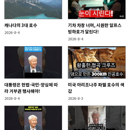
캐나다의 3대 호수
기차 차창 너머, 시원한 알프스
빙하호가 달린다!
2026-8-4
2026-8-4
대통령은 헌법·국민·양심에 따
미국 아리조나주 파웰 호수의 색
라 거부권 행사해야!
감
2026-8-4
2026-8-3