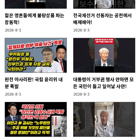
젊은 영혼들에게 불량상품 파는
전국재선거 선동자는 공천에서
장동혁!
배제해야!
2026-8-3
2026-8-3
완전 아사리판! 국힘 윤리위 내
대통령이 거부권 행사 안하면 모
분 폭발
든 국민이 들고 일어날 사안!
2026-8-3
2026-8-3