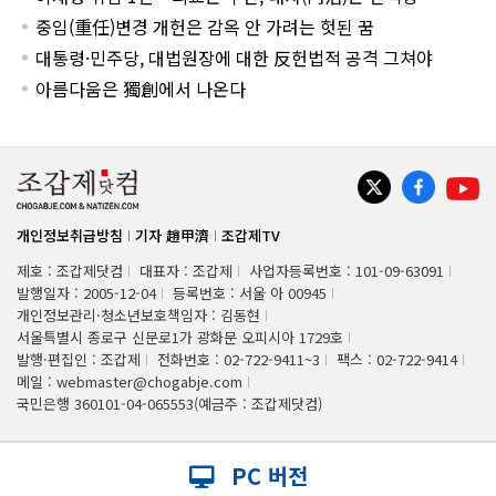
중임(重任)변경 개헌은 감옥 안 가려는 헛된 꿈
대통령·민주당, 대법원장에 대한 反헌법적 공격 그쳐야
아름다움은 獨創에서 나온다
개인정보취급방침
기자 趙甲濟
조갑제TV
제호 : 조갑제닷컴
대표자 : 조갑제
사업자등록번호 : 101-09-63091
발행일자 : 2005-12-04
등록번호 : 서울 아 00945
개인정보관리·청소년보호책임자 : 김동현
서울특별시 종로구 신문로1가 광화문 오피시아 1729호
발행·편집인 : 조갑제
전화번호 : 02-722-9411~3
팩스 : 02-722-9414
메일 : webmaster@chogabje.com
국민은행 360101-04-065553(예금주 : 조갑제닷컴)
PC 버전