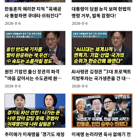
한동훈의 예리한 지적 "육해공
대통령이 당원 눈치 보며 헌법의
사 통합하면 쿠데타 쉬워진다"
명령 거부, 발목 잡혔다!
2026-8-6
2026-8-6
원전 기업인 출신 장관의 파격
AI사령관 김정관 "3대 프로젝트
"마음 같아서는 수도권에 원전
지방투자는 국가생존을 건 대전
짓고싶다"
략"
2026-8-6
2026-8-6
추미애가 이재명을 '경기도 재정
이재명 논리라면 육사 없애기 전