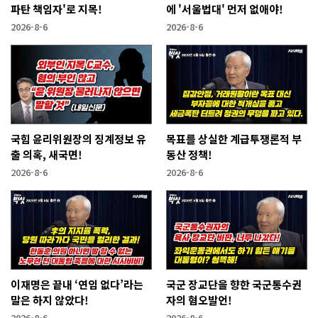
파탄 책임자'로 지목!
에 '서울법대' 먼저 없애야!
2026-8-6
2026-8-6
국힘 윤리위원장의 징계정보 유
목표를 상실한 계급투쟁론적 부
출 의혹, 새국면!
동산 정책!
2026-8-6
2026-8-6
이재명은 끝내 ‘연임 없다’라는
국군 장교단을 향한 국군통수권
말은 하지 않았다!
자의 혐오발언!
2026-8-6
2026-8-6