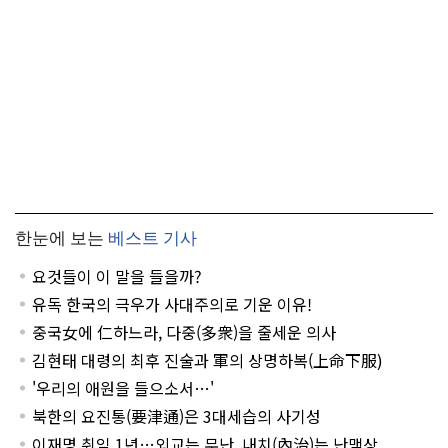
한눈에 보는
베스트 기사
요것들이 이 말을 들을까?
유독 한국의 극우가 사대주의로 기운 이유!
중국女에 仁하느라, 다중(多衆)을 줄세운 의사
김현태 대령의 최후 진술과 軍의 상명하복(上命下服)
'우리의 애원을 들으소서…'
북한의 요진통(要津通)은 3대세습의 사기성
이재명 취임 1년…외교는 무난, 내치(內治)는 난맥상