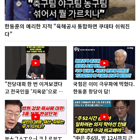
한동훈의 예리한 지적 "육해공사 통합하면 쿠데타 쉬워진
다"
"전당대회 한 번 이겨보겠다
국힘은 이미 극우파에 먹혔다.
고 전국민을 '지옥문'으로 밀
한동훈 창당이 답!
어!"
ㅂㅗㄱㅅㅜㅇㅢ ㅋㅏㄹㅂㅜ
"中은 주6일, 밤 12시까지 근