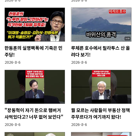
한동훈의 실명팩폭에 기죽은 민
루체른 호수에서 필라투스 산 올
주당!
려다 보기!
2026-8-6
2026-8-6
"장동혁이 자기 돈으로 햄버거
뭘 모르는 사람들이 부동산 정책
사먹었다고? 너무 없어 보인다"
주무르다가 여기까지 왔다!
2026-8-6
2026-8-6