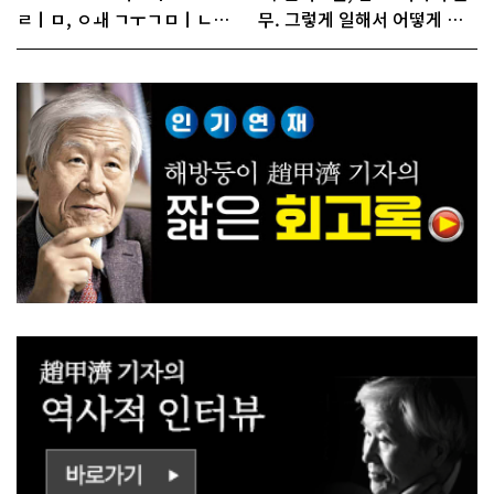
ㄹㅣㅁ, ㅇㅙ ㄱㅜㄱㅁㅣㄴㄷ
무. 그렇게 일해서 어떻게 경
ㅡㄹㅇㅣ ㄷㅏㅇㅎㅐㅇㅑ ㅎ
쟁하냐 반문하더라"
ㅏㄴㅏ?