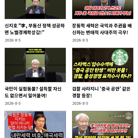
신지호 "李, 부동산 정책 성공하
장동혁 세력은 국익과 주권을 배
면 노벨경제학상감!"
신하는 변태적 사대주의 극우!
2026-8-5
2026-8-5
국민이 실험동물? 설득할 자신
검찰 사라지니 '중국 공안' 같은
도 없으면서 밀어붙여!
경찰 등장!
2026-8-5
2026-8-5