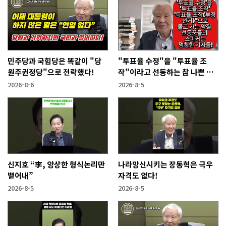
민주당과 국힘당은 똑같이 "당
"투표율 수정"을 "투표율 조
원주권정당"으로 전락했다!
작"이라고 선동하는 참 나쁜 사
람들!
2026-8-6
2026-8-5
신지호 “李, 앙상한 형식논리만
나라망신시키는 장동혁은 극우
뱉어내”
자격도 없다!
2026-8-5
2026-8-5