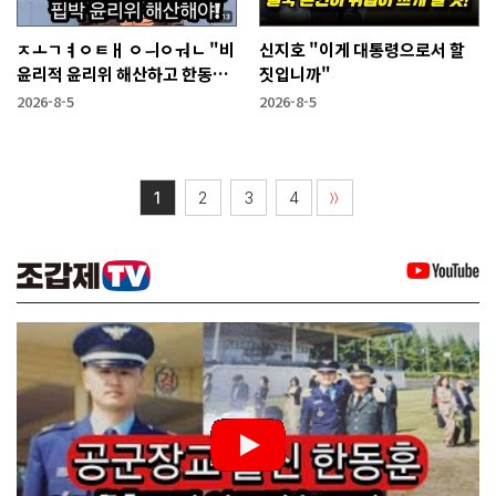
ㅈㅗㄱㅕㅇㅌㅐ ㅇㅢㅇㅝㄴ "비
신지호 "이게 대통령으로서 할
윤리적 윤리위 해산하고 한동훈
짓입니까"
복당 시켜야"
2026-8-5
2026-8-5
1
2
3
4
〉〉