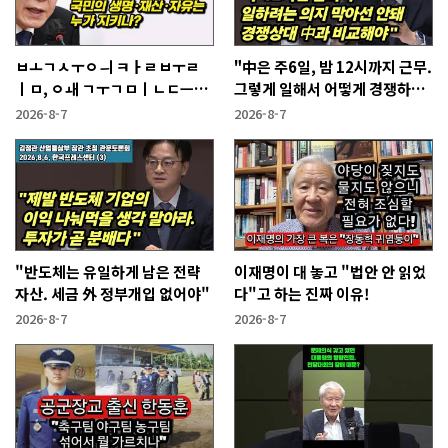
ㅂㅗㄱㅅㅜㅇㅢ ㅋㅏㄹㅂㅜㄹ
"中은 주6일, 밤 12시까지 근무.
ㅣㅁ, ㅇㅙ ㄱㅜㄱㅁㅣㄴㄷㅡㄹ
그렇게 일해서 어떻게 경쟁하냐
ㅇㅣ ㄷㅏㅇㅎㅐㅇㅑ ㅎㅏㄴㅏ?
반문하더라"
2026-8-7
2026-8-7
"반도체는 유일하게 남은 전략
이재명이 대 놓고 "법안 안 읽었
자산. 세금 外 정부개입 없어야"
다"고 하는 진짜 이유!
2026-8-7
2026-8-7