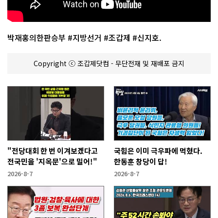
박재홍의한판승부 #지방선거 #조갑제 #신지호.
Copyright ⓒ 조갑제닷컴 - 무단전재 및 재배포 금지
"전당대회 한 번 이겨보겠다고
국힘은 이미 극우파에 먹혔다.
전국민을 '지옥문'으로 밀어!"
한동훈 창당이 답!
2026-8-7
2026-8-7