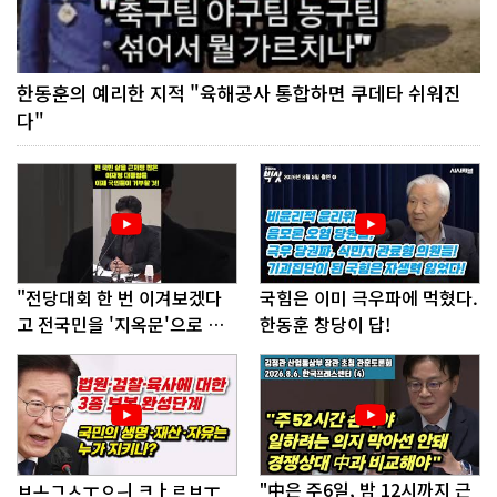
한동훈의 예리한 지적 "육해공사 통합하면 쿠데타 쉬워진
다"
"전당대회 한 번 이겨보겠다
국힘은 이미 극우파에 먹혔다.
고 전국민을 '지옥문'으로 밀
한동훈 창당이 답!
어!"
ㅂㅗㄱㅅㅜㅇㅢ ㅋㅏㄹㅂㅜ
"中은 주6일, 밤 12시까지 근