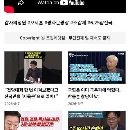
감사의정원 #오세훈 #광화문광장 #조갑제 #6.25참전국.
Copyright ⓒ 조갑제닷컴 - 무단전재 및 재배포 금지
"전당대회 한 번 이겨보겠다고
국힘은 이미 극우파에 먹혔다.
전국민을 '지옥문'으로 밀어!"
한동훈 창당이 답!
2026-8-7
2026-8-7