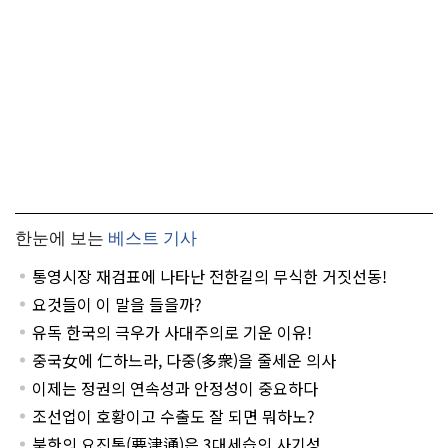
한눈에 보는
베스트 기사
통영시장 재검표에 나타난 전한길의 무식한 거짓선동!
요것들이 이 말을 들을까?
유독 한국의 극우가 사대주의로 기운 이유!
중국女에 仁하느라, 다중(多衆)을 줄세운 의사
이제는 정권의 연속성과 안정성이 중요하다
조선업이 호황이고 수출도 잘 되면 뭐하노?
북한의 요진통(要津通)은 3대세습의 사기성