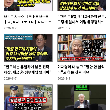
ㅂㅗㄱㅅㅜㅇㅢ ㅋㅏㄹㅂㅜㄹ
"中은 주6일, 밤 12시까지 근무.
ㅣㅁ, ㅇㅙ ㄱㅜㄱㅁㅣㄴㄷㅡㄹ
그렇게 일해서 어떻게 경쟁하냐
ㅇㅣ ㄷㅏㅇㅎㅐㅇㅑ ㅎㅏㄴㅏ?
반문하더라"
2026-8-7
2026-8-7
"반도체는 유일하게 남은 전략
이재명이 대 놓고 "법안 안 읽었
자산. 세금 外 정부개입 없어야"
다"고 하는 진짜 이유!
2026-8-7
2026-8-7