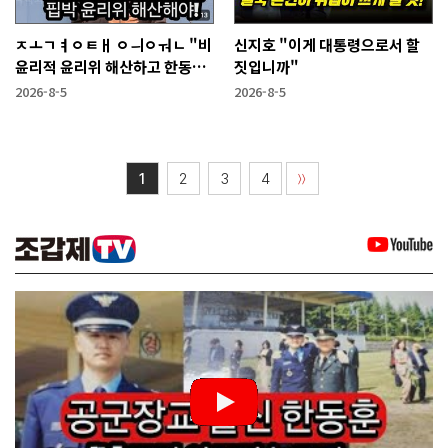
ㅈㅗㄱㅕㅇㅌㅐ ㅇㅢㅇㅝㄴ "비
신지호 "이게 대통령으로서 할
윤리적 윤리위 해산하고 한동훈
짓입니까"
복당 시켜야"
2026-8-5
2026-8-5
1
2
3
4
〉〉