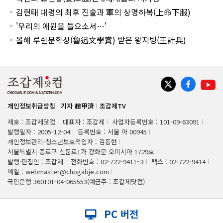
김현태 대령의 최후 진술과 軍의 상명하복(上命下服)
'우리의 애원을 들으소서…'
올해 루쉰문학상(魯迅文學賞) 받은 왕지빙(王計兵)
개인정보취급방침
기자 趙甲濟
조갑제TV
제호 : 조갑제닷컴
대표자 : 조갑제
사업자등록번호 : 101-09-63091
발행일자 : 2005-12-04
등록번호 : 서울 아 00945
개인정보관리·청소년보호책임자 : 김동현
서울특별시 종로구 신문로1가 광화문 오피시아 1729호
발행·편집인 : 조갑제
전화번호 : 02-722-9411~3
팩스 : 02-722-9414
메일 : webmaster@chogabje.com
국민은행 360101-04-065553(예금주 : 조갑제닷컴)
PC 버전