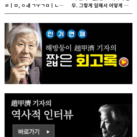
ㄹㅣㅁ, ㅇㅙ ㄱㅜㄱㅁㅣㄴㄷ
무. 그렇게 일해서 어떻게 경
ㅡㄹㅇㅣ ㄷㅏㅇㅎㅐㅇㅑ ㅎ
쟁하냐 반문하더라"
ㅏㄴㅏ?