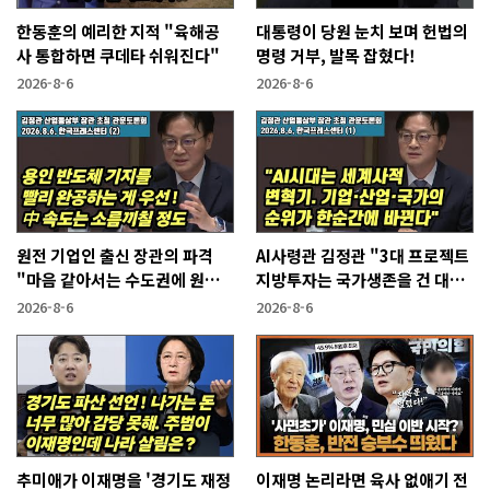
한동훈의 예리한 지적 "육해공
대통령이 당원 눈치 보며 헌법의
사 통합하면 쿠데타 쉬워진다"
명령 거부, 발목 잡혔다!
2026-8-6
2026-8-6
원전 기업인 출신 장관의 파격
AI사령관 김정관 "3대 프로젝트
"마음 같아서는 수도권에 원전
지방투자는 국가생존을 건 대전
짓고싶다"
략"
2026-8-6
2026-8-6
추미애가 이재명을 '경기도 재정
이재명 논리라면 육사 없애기 전