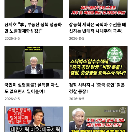
신지호 "李, 부동산 정책 성공하
장동혁 세력은 국익과 주권을 배
면 노벨경제학상감!"
신하는 변태적 사대주의 극우!
2026-8-5
2026-8-5
국민이 실험동물? 설득할 자신
검찰 사라지니 '중국 공안' 같은
도 없으면서 밀어붙여!
경찰 등장!
2026-8-5
2026-8-5