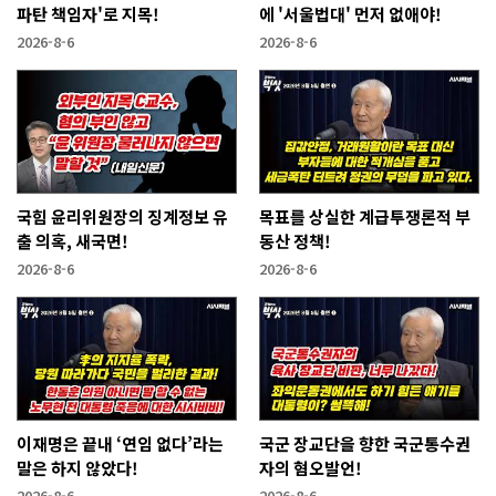
파탄 책임자'로 지목!
에 '서울법대' 먼저 없애야!
2026-8-6
2026-8-6
국힘 윤리위원장의 징계정보 유
목표를 상실한 계급투쟁론적 부
출 의혹, 새국면!
동산 정책!
2026-8-6
2026-8-6
이재명은 끝내 ‘연임 없다’라는
국군 장교단을 향한 국군통수권
말은 하지 않았다!
자의 혐오발언!
2026-8-6
2026-8-6