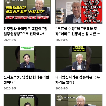
민주당과 국힘당은 똑같이 "당
"투표율 수정"을 "투표율 조
원주권정당"으로 전락했다!
작"이라고 선동하는 참 나쁜 사
람들!
2026-8-6
2026-8-5
신지호 “李, 앙상한 형식논리만
나라망신시키는 장동혁은 극우
뱉어내”
자격도 없다!
2026-8-5
2026-8-5