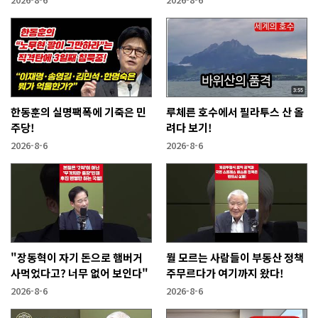
한동훈의 실명팩폭에 기죽은 민
루체른 호수에서 필라투스 산 올
주당!
려다 보기!
2026-8-6
2026-8-6
"장동혁이 자기 돈으로 햄버거
뭘 모르는 사람들이 부동산 정책
사먹었다고? 너무 없어 보인다"
주무르다가 여기까지 왔다!
2026-8-6
2026-8-6