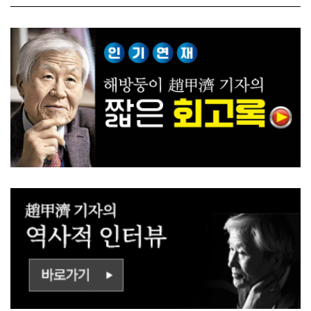
전 짓고싶다"
대전략"