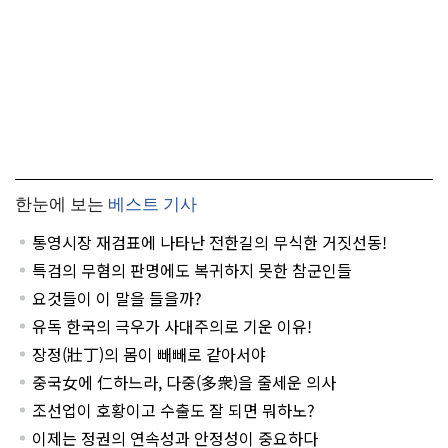
한눈에 보는
베스트 기사
통영시장 재검표에 나타난 전한길의 무식한 거짓선동!
특검의 무혐의 판명에도 복귀하지 못한 참군인들
요것들이 이 말을 들을까?
유독 한국의 극우가 사대주의로 기운 이유!
장정(壯丁)의 몸이 빼빼로 같아서야
중국女에 仁하느라, 다중(多衆)을 줄세운 의사
조선업이 호황이고 수출도 잘 되면 뭐하노?
이제는 정권의 연속성과 안정성이 중요하다