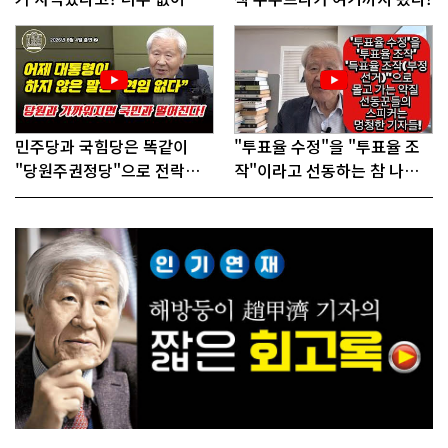
인다"
민주당과 국힘당은 똑같이
"투표율 수정"을 "투표율 조
"당원주권정당"으로 전락했
작"이라고 선동하는 참 나쁜
다!
사람들!