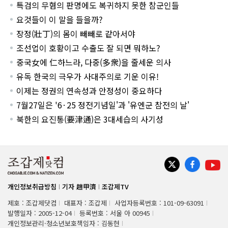
특검의 무혐의 판명에도 복귀하지 못한 참군인들
요것들이 이 말을 들을까?
장정(壯丁)의 몸이 빼빼로 같아서야
조선업이 호황이고 수출도 잘 되면 뭐하노?
중국女에 仁하느라, 다중(多衆)을 줄세운 의사
유독 한국의 극우가 사대주의로 기운 이유!
이제는 정권의 연속성과 안정성이 중요하다
7월27일은 '6·25 정전기념일'과 '유엔군 참전의 날'
북한의 요진통(要津通)은 3대세습의 사기성
개인정보취급방침
기자 趙甲濟
조갑제TV
제호 : 조갑제닷컴
대표자 : 조갑제
사업자등록번호 : 101-09-63091
발행일자 : 2005-12-04
등록번호 : 서울 아 00945
개인정보관리·청소년보호책임자 : 김동현