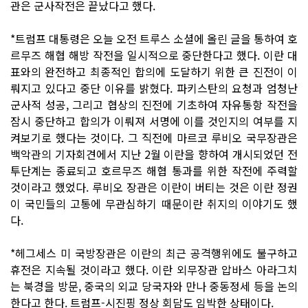
관은 군사작전은 끝났다고 했다.
*트럼프 대통령은 오늘 오전 트루스 소셜에 올린 글을 통하여 호
르무즈 해협 해방 작전을 일시적으로 중단한다고 했다. 이란 대
표와의 완전하고 최종적인 합의에 도달하기 위한 큰 진전이 이
뤄지고 있다고 중단 이유를 밝혔다. 파키스탄의 요청과 엄청난
군사적 성공, 그리고 협상의 진전에 기초하여 자유통항 작전을
잠시 중단하고 합의가 이뤄져 서명에 이를 것인지의 여부를 지
켜보기로 했다는 것이다. 그 직전에 마르코 루비오 국무장관은
백악관의 기자회견에서 지난 2월 이란을 향하여 개시되었던 전
투단계는 종료되고 호르무즈 해협 통과를 위한 작전에 주력할
것이라고 했었다. 루비오 장관은 이란이 버티는 것은 이란 정권
이 국민들의 고통에 무관심하기 때문이란 취지의 이야기도 했
다.
*헤그세스 미 국방장관은 이란의 최근 공격행위에도 불구하고
휴전은 지속될 것이라고 했다. 이란 외무장관 압바스 아라그치
는 북경을 방문, 중국의 외교 당국자와 만나 중동정세 등을 논의
한다고 한다. 트럼프-시진핑 정상 회담도 임박한 상태이다.