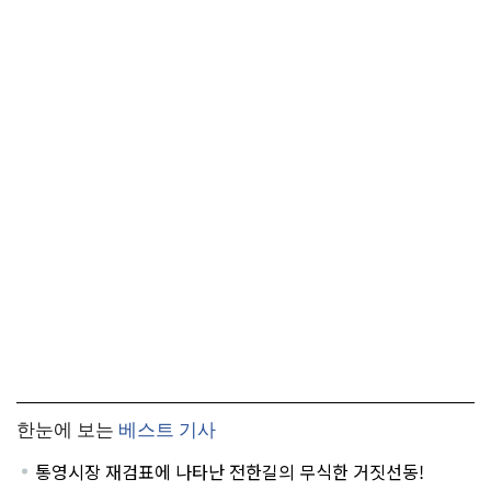
한눈에 보는
베스트 기사
통영시장 재검표에 나타난 전한길의 무식한 거짓선동!