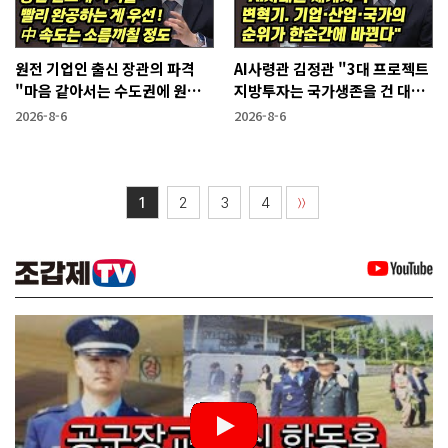
원전 기업인 출신 장관의 파격
AI사령관 김정관 "3대 프로젝트
"마음 같아서는 수도권에 원전
지방투자는 국가생존을 건 대전
짓고싶다"
략"
2026-8-6
2026-8-6
1
2
3
4
〉〉