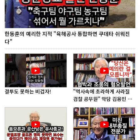
한동훈의 예리한 지적 "육해공사 통합하면 쿠데타 쉬워진
다"
결투도 못하는 비겁자!
"역사속에 초라하게 사라질
검찰 공무원" 악담 김용민 의
원에게!