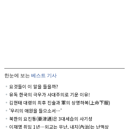
한눈에 보는
베스트 기사
요것들이 이 말을 들을까?
유독 한국의 극우가 사대주의로 기운 이유!
김현태 대령의 최후 진술과 軍의 상명하복(上命下服)
'우리의 애원을 들으소서…'
북한의 요진통(要津通)은 3대세습의 사기성
이재명 취임 1년…외교는 무난, 내치(內治)는 난맥상