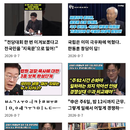
"전당대회 한 번 이겨보겠다고
국힘은 이미 극우파에 먹혔다.
전국민을 '지옥문'으로 밀어!"
한동훈 창당이 답!
2026-8-7
2026-8-7
ㅂㅗㄱㅅㅜㅇㅢ ㅋㅏㄹㅂㅜㄹ
"中은 주6일, 밤 12시까지 근무.
ㅣㅁ, ㅇㅙ ㄱㅜㄱㅁㅣㄴㄷㅡㄹ
그렇게 일해서 어떻게 경쟁하냐
ㅇㅣ ㄷㅏㅇㅎㅐㅇㅑ ㅎㅏㄴㅏ?
반문하더라"
2026-8-7
2026-8-7