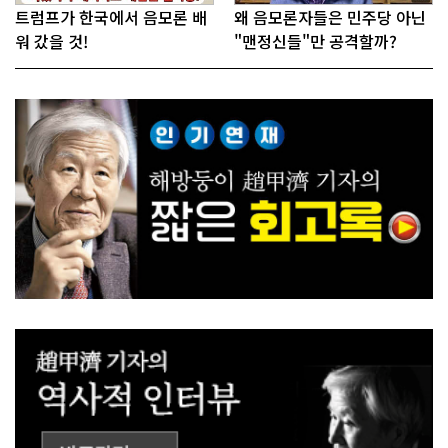
트럼프가 한국에서 음모론 배
왜 음모론자들은 민주당 아닌
워 갔을 것!
"맨정신들"만 공격할까?