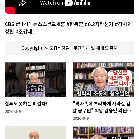
CBS #박성태뉴스쇼 #오세훈 #한동훈 #6.3지방선거 #감사의
정원 #조갑제.
Copyright ⓒ 조갑제닷컴 - 무단전재 및 재배포 금지
결투도 못하는 비겁자!
"역사속에 초라하게 사라질 검
찰 공무원" 악담 김용민 의원에
2026-8-9
게!
2026-8-9