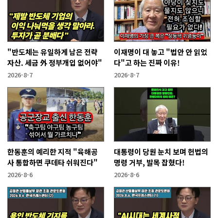
"반도체는 유일하게 남은 전략
이재명이 대 놓고 "법안 안 읽었
자산. 세금 外 정부개입 없어야"
다"고 하는 진짜 이유!
2026-8-7
2026-8-7
한동훈의 예리한 지적 "육해공
대통령이 당원 눈치 보며 헌법의
사 통합하면 쿠데타 쉬워진다"
명령 거부, 발목 잡혔다!
2026-8-6
2026-8-6