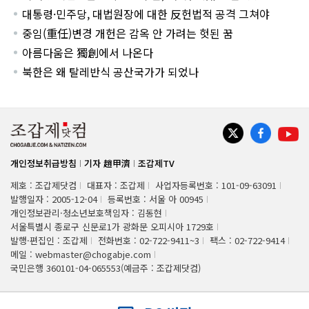
대통령·민주당, 대법원장에 대한 反헌법적 공격 그쳐야
중임(重任)변경 개헌은 감옥 안 가려는 헛된 꿈
아름다움은 獨創에서 나온다
북한은 왜 탈레반식 공산국가가 되었나
개인정보취급방침
기자 趙甲濟
조갑제TV
제호 : 조갑제닷컴
대표자 : 조갑제
사업자등록번호 : 101-09-63091
발행일자 : 2005-12-04
등록번호 : 서울 아 00945
개인정보관리·청소년보호책임자 : 김동현
서울특별시 종로구 신문로1가 광화문 오피시아 1729호
발행·편집인 : 조갑제
전화번호 : 02-722-9411~3
팩스 : 02-722-9414
메일 : webmaster@chogabje.com
국민은행 360101-04-065553(예금주 : 조갑제닷컴)