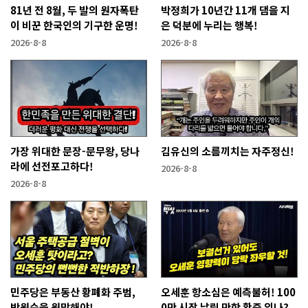
81년 전 8월, 두 발의 원자폭탄
박정희가 10년간 11개 댐을 지
이 비꾼 한국인의 기구한 운명!
은 덕분에 누리는 행복!
2026-8-8
2026-8-8
가장 위대한 문장-문무왕, 당나
김유신의 소름끼치는 자주정신!
라에 선전포고하다!
2026-8-8
2026-8-8
민주당은 부동산 황폐화 주범,
오세훈 항소심은 예측불허! 100
박원순을 원망해야!
0만 시장 날릴 만한 확증 있나?