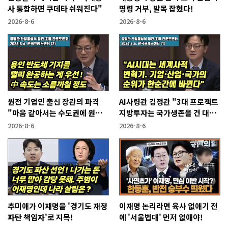
사 통합하면 쿠데타 쉬워진다"
명령 거부, 발목 잡혔다!
2026-8-6
2026-8-6
원전 기업인 출신 장관의 파격
AI사령관 김정관 "3대 프로젝트
"마음 같아서는 수도권에 원전
지방투자는 국가생존을 건 대전
짓고싶다"
략"
2026-8-6
2026-8-6
추미애가 이재명을 '경기도 재정
이재명 논리라면 육사 없애기 전
파탄 책임자'로 지목!
에 '서울법대' 먼저 없애야!