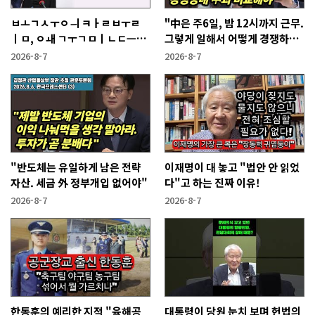
ㅂㅗㄱㅅㅜㅇㅢ ㅋㅏㄹㅂㅜㄹ
"中은 주6일, 밤 12시까지 근무.
ㅣㅁ, ㅇㅙ ㄱㅜㄱㅁㅣㄴㄷㅡㄹ
그렇게 일해서 어떻게 경쟁하냐
ㅇㅣ ㄷㅏㅇㅎㅐㅇㅑ ㅎㅏㄴㅏ?
반문하더라"
2026-8-7
2026-8-7
"반도체는 유일하게 남은 전략
이재명이 대 놓고 "법안 안 읽었
자산. 세금 外 정부개입 없어야"
다"고 하는 진짜 이유!
2026-8-7
2026-8-7
한동훈의 예리한 지적 "육해공
대통령이 당원 눈치 보며 헌법의