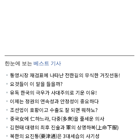
한눈에 보는
베스트 기사
통영시장 재검표에 나타난 전한길의 무식한 거짓선동!
요것들이 이 말을 들을까?
유독 한국의 극우가 사대주의로 기운 이유!
이제는 정권의 연속성과 안정성이 중요하다
조선업이 호황이고 수출도 잘 되면 뭐하노?
중국女에 仁하느라, 다중(多衆)을 줄세운 의사
김현태 대령의 최후 진술과 軍의 상명하복(上命下服)
북한의 요진통(要津通)은 3대세습의 사기성