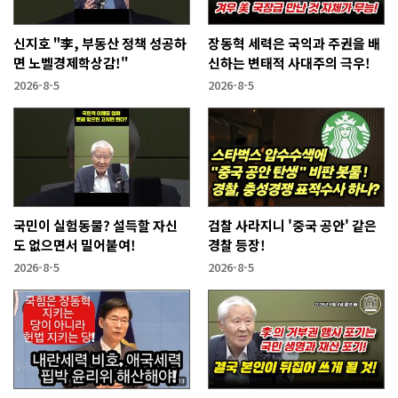
신지호 "李, 부동산 정책 성공하
장동혁 세력은 국익과 주권을 배
면 노벨경제학상감!"
신하는 변태적 사대주의 극우!
2026-8-5
2026-8-5
국민이 실험동물? 설득할 자신
검찰 사라지니 '중국 공안' 같은
도 없으면서 밀어붙여!
경찰 등장!
2026-8-5
2026-8-5