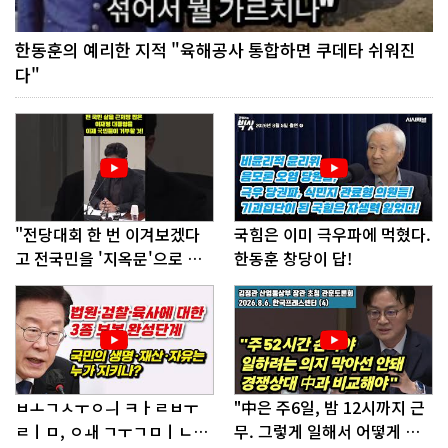
한동훈의 예리한 지적 "육해공사 통합하면 쿠데타 쉬워진
다"
"전당대회 한 번 이겨보겠다
국힘은 이미 극우파에 먹혔다.
고 전국민을 '지옥문'으로 밀
한동훈 창당이 답!
어!"
ㅂㅗㄱㅅㅜㅇㅢ ㅋㅏㄹㅂㅜ
"中은 주6일, 밤 12시까지 근
ㄹㅣㅁ, ㅇㅙ ㄱㅜㄱㅁㅣㄴㄷ
무. 그렇게 일해서 어떻게 경