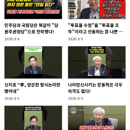
민주당과 국힘당은 똑같이 "당
"투표율 수정"을 "투표율 조
원주권정당"으로 전락했다!
작"이라고 선동하는 참 나쁜 사
람들!
2026-8-6
2026-8-5
신지호 “李, 앙상한 형식논리만
나라망신시키는 장동혁은 극우
뱉어내”
자격도 없다!
2026-8-5
2026-8-5