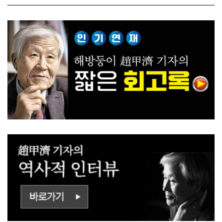
ㅡㄹㅇㅣ ㄷㅏㅇㅎㅐㅇㅑ ㅎ
쟁하냐 반문하더라"
ㅏㄴㅏ?