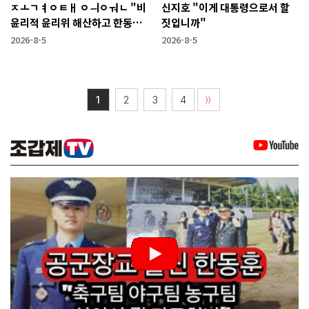
ㅈㅗㄱㅕㅇㅌㅐ ㅇㅢㅇㅝㄴ "비
신지호 "이게 대통령으로서 할
윤리적 윤리위 해산하고 한동훈
짓입니까"
복당 시켜야"
2026-8-5
2026-8-5
1
2
3
4
〉〉