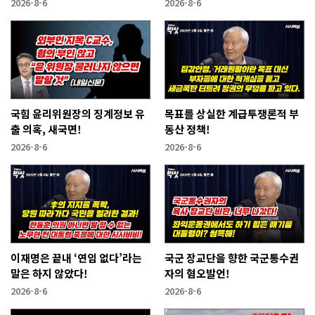
2026-8-6
2026-8-6
국힘 윤리위원장의 징계정보 유
목표를 상실한 계급투쟁론적 부
출 의혹, 새국면!
동산 정책!
2026-8-6
2026-8-6
이재명은 끝내 ‘연임 없다’라는
국군 장교단을 향한 국군통수권
말은 하지 않았다!
자의 혐오발언!
2026-8-6
2026-8-6