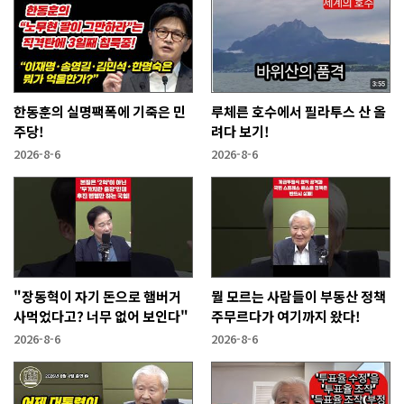
한동훈의 실명팩폭에 기죽은 민
루체른 호수에서 필라투스 산 올
주당!
려다 보기!
2026-8-6
2026-8-6
"장동혁이 자기 돈으로 햄버거
뭘 모르는 사람들이 부동산 정책
사먹었다고? 너무 없어 보인다"
주무르다가 여기까지 왔다!
2026-8-6
2026-8-6