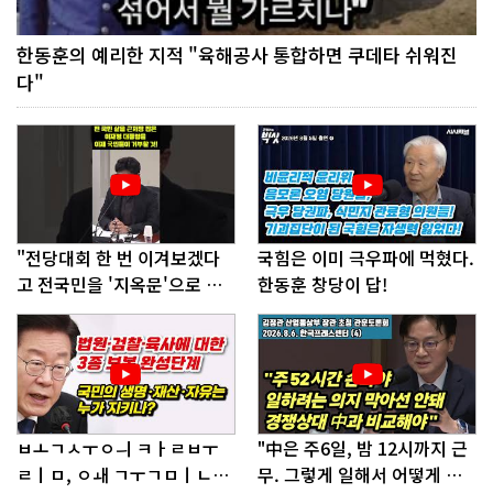
한동훈의 예리한 지적 "육해공사 통합하면 쿠데타 쉬워진
다"
"전당대회 한 번 이겨보겠다
국힘은 이미 극우파에 먹혔다.
고 전국민을 '지옥문'으로 밀
한동훈 창당이 답!
어!"
ㅂㅗㄱㅅㅜㅇㅢ ㅋㅏㄹㅂㅜ
"中은 주6일, 밤 12시까지 근
ㄹㅣㅁ, ㅇㅙ ㄱㅜㄱㅁㅣㄴㄷ
무. 그렇게 일해서 어떻게 경