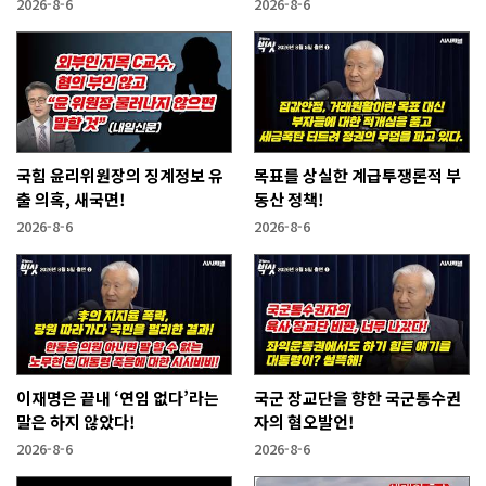
2026-8-6
2026-8-6
국힘 윤리위원장의 징계정보 유
목표를 상실한 계급투쟁론적 부
출 의혹, 새국면!
동산 정책!
2026-8-6
2026-8-6
이재명은 끝내 ‘연임 없다’라는
국군 장교단을 향한 국군통수권
말은 하지 않았다!
자의 혐오발언!
2026-8-6
2026-8-6