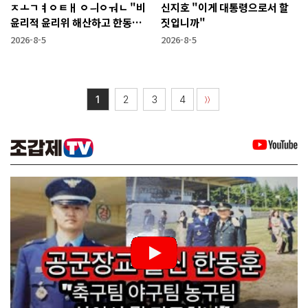
ㅈㅗㄱㅕㅇㅌㅐ ㅇㅢㅇㅝㄴ "비
신지호 "이게 대통령으로서 할
윤리적 윤리위 해산하고 한동훈
짓입니까"
복당 시켜야"
2026-8-5
2026-8-5
1
2
3
4
〉〉