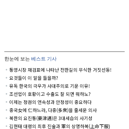
한눈에 보는
베스트 기사
통영시장 재검표에 나타난 전한길의 무식한 거짓선동!
요것들이 이 말을 들을까?
유독 한국의 극우가 사대주의로 기운 이유!
조선업이 호황이고 수출도 잘 되면 뭐하노?
이제는 정권의 연속성과 안정성이 중요하다
중국女에 仁하느라, 다중(多衆)을 줄세운 의사
북한의 요진통(要津通)은 3대세습의 사기성
김현태 대령의 최후 진술과 軍의 상명하복(上命下服)