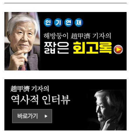
ㅡㄹㅇㅣ ㄷㅏㅇㅎㅐㅇㅑ ㅎ
쟁하냐 반문하더라"
ㅏㄴㅏ?