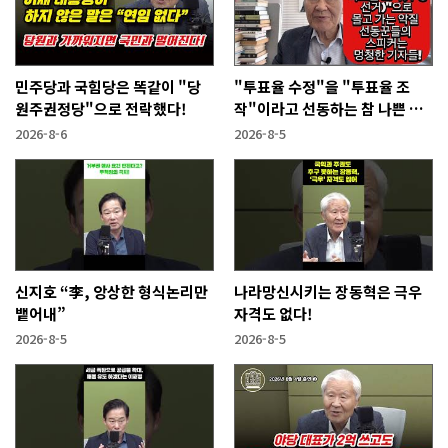
민주당과 국힘당은 똑같이 "당
"투표율 수정"을 "투표율 조
원주권정당"으로 전락했다!
작"이라고 선동하는 참 나쁜 사
람들!
2026-8-6
2026-8-5
신지호 “李, 앙상한 형식논리만
나라망신시키는 장동혁은 극우
뱉어내”
자격도 없다!
2026-8-5
2026-8-5