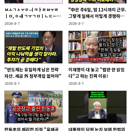
ㅂㅗㄱㅅㅜㅇㅢ ㅋㅏㄹㅂㅜㄹ
"中은 주6일, 밤 12시까지 근무.
ㅣㅁ, ㅇㅙ ㄱㅜㄱㅁㅣㄴㄷㅡㄹ
그렇게 일해서 어떻게 경쟁하냐
ㅇㅣ ㄷㅏㅇㅎㅐㅇㅑ ㅎㅏㄴㅏ?
반문하더라"
2026-8-7
2026-8-7
"반도체는 유일하게 남은 전략
이재명이 대 놓고 "법안 안 읽었
자산. 세금 外 정부개입 없어야"
다"고 하는 진짜 이유!
2026-8-7
2026-8-7
한동훈의 예리한 지적 "육해공
대통령이 당원 눈치 보며 헌법의