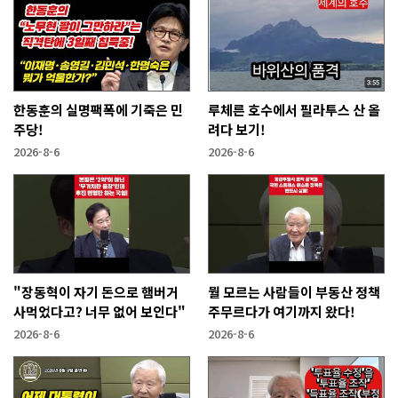
한동훈의 실명팩폭에 기죽은 민
루체른 호수에서 필라투스 산 올
주당!
려다 보기!
2026-8-6
2026-8-6
"장동혁이 자기 돈으로 햄버거
뭘 모르는 사람들이 부동산 정책
사먹었다고? 너무 없어 보인다"
주무르다가 여기까지 왔다!
2026-8-6
2026-8-6