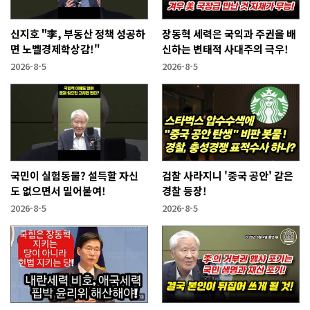
신지호 "李, 부동산 정책 성공하
장동혁 세력은 국익과 주권을 배
면 노벨경제학상감!"
신하는 변태적 사대주의 극우!
2026-8-5
2026-8-5
국민이 실험동물? 설득할 자신
검찰 사라지니 '중국 공안' 같은
도 없으면서 밀어붙여!
경찰 등장!
2026-8-5
2026-8-5