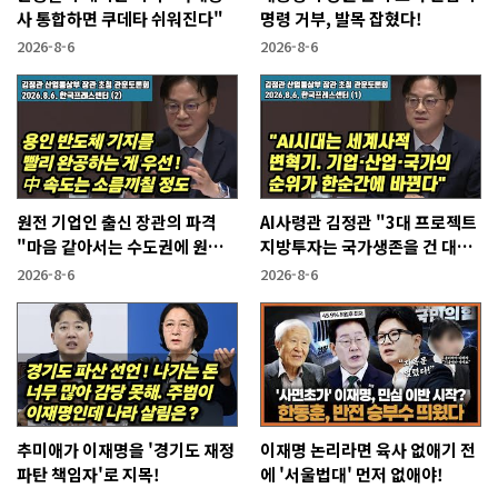
사 통합하면 쿠데타 쉬워진다"
명령 거부, 발목 잡혔다!
2026-8-6
2026-8-6
원전 기업인 출신 장관의 파격
AI사령관 김정관 "3대 프로젝트
"마음 같아서는 수도권에 원전
지방투자는 국가생존을 건 대전
짓고싶다"
략"
2026-8-6
2026-8-6
추미애가 이재명을 '경기도 재정
이재명 논리라면 육사 없애기 전
파탄 책임자'로 지목!
에 '서울법대' 먼저 없애야!