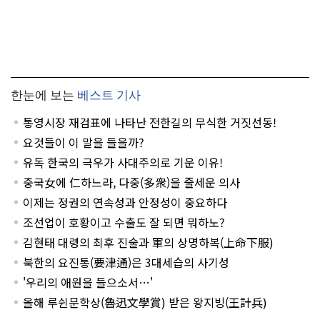
한눈에 보는
베스트 기사
통영시장 재검표에 나타난 전한길의 무식한 거짓선동!
요것들이 이 말을 들을까?
유독 한국의 극우가 사대주의로 기운 이유!
중국女에 仁하느라, 다중(多衆)을 줄세운 의사
이제는 정권의 연속성과 안정성이 중요하다
조선업이 호황이고 수출도 잘 되면 뭐하노?
김현태 대령의 최후 진술과 軍의 상명하복(上命下服)
북한의 요진통(要津通)은 3대세습의 사기성
'우리의 애원을 들으소서…'
올해 루쉰문학상(魯迅文學賞) 받은 왕지빙(王計兵)