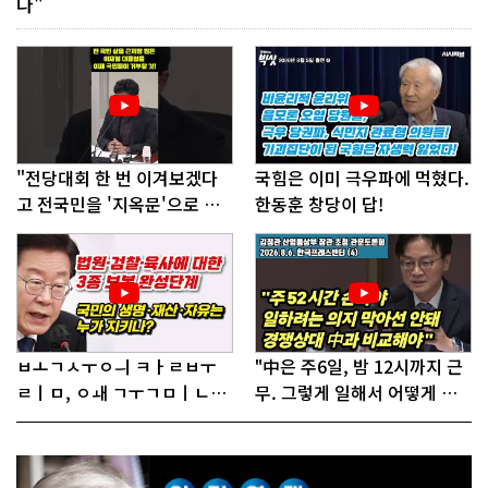
다"
"전당대회 한 번 이겨보겠다
국힘은 이미 극우파에 먹혔다.
고 전국민을 '지옥문'으로 밀
한동훈 창당이 답!
어!"
ㅂㅗㄱㅅㅜㅇㅢ ㅋㅏㄹㅂㅜ
"中은 주6일, 밤 12시까지 근
ㄹㅣㅁ, ㅇㅙ ㄱㅜㄱㅁㅣㄴㄷ
무. 그렇게 일해서 어떻게 경
ㅡㄹㅇㅣ ㄷㅏㅇㅎㅐㅇㅑ ㅎ
쟁하냐 반문하더라"
ㅏㄴㅏ?