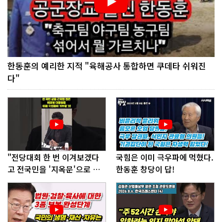
한동훈의 예리한 지적 "육해공사 통합하면 쿠데타 쉬워진
다"
"전당대회 한 번 이겨보겠다
국힘은 이미 극우파에 먹혔다.
고 전국민을 '지옥문'으로 밀
한동훈 창당이 답!
어!"