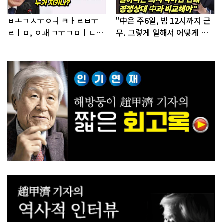
ㅂㅗㄱㅅㅜㅇㅢ ㅋㅏㄹㅂㅜ
"中은 주6일, 밤 12시까지 근
ㄹㅣㅁ, ㅇㅙ ㄱㅜㄱㅁㅣㄴㄷ
무. 그렇게 일해서 어떻게 경
ㅡㄹㅇㅣ ㄷㅏㅇㅎㅐㅇㅑ ㅎ
쟁하냐 반문하더라"
ㅏㄴㅏ?