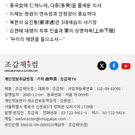
중국女에 仁하느라, 다중(多衆)을 줄세운 의사
이제는 정권의 연속성과 안정성이 중요하다
북한의 요진통(要津通)은 3대세습의 사기성
김현태 대령의 최후 진술과 軍의 상명하복(上命下服)
'우리의 애원을 들으소서…'
개인정보취급방침
기자 趙甲濟
조갑제TV
제호 : 조갑제닷컴
대표자 : 조갑제
사업자등록번호 : 101-09-63091
발행일자 : 2005-12-04
등록번호 : 서울 아 00945
개인정보관리·청소년보호책임자 : 김동현
서울특별시 종로구 신문로1가 광화문 오피시아 1729호
발행·편집인 : 조갑제
전화번호 : 02-722-9411~3
팩스 : 02-722-9414
메일 : webmaster@chogabje.com
국민은행 360101-04-065553(예금주 : 조갑제닷컴)