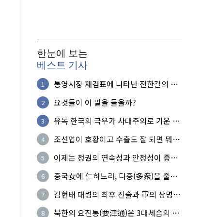
한눈에 보는
베스트 기사
통영시장 재검표에 나타난 전한길의 무
1
식한 거짓선동!
요것들이 이 말을 들을까?
2
유독 한국의 극우가 사대주의로 기운 이
3
유!
조선업이 호황이고 수출도 잘 되면 뭐하
4
노?
이제는 정권의 연속성과 안정성이 중요
5
하다
중국女에 仁하느라, 다중(多衆)을 줄세
6
운 의사
김현태 대령의 최후 진술과 軍의 상명하
7
복(上命下服)
북한의 요진통(要津通)은 3대세습의 사
8