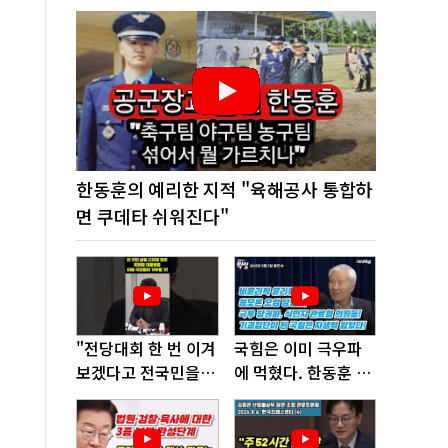
한동훈의 예리한 지적 "육해공사 통합하
면 쿠데타 쉬워진다"
"전당대회 한 번 이겨
국힘은 이미 극우파
보겠다고 전국민을
에 먹혔다. 한동훈 창
'지옥문'으로 밀어!"
당이 답!