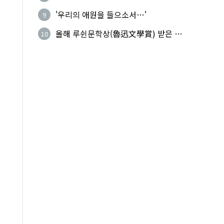
기성
'우리의 애원을 들으소서…'
9
올해 루쉰문학상(魯迅文學賞) 받은 왕
10
지빙(王計兵)