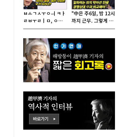
ㅂㅗㄱㅅㅜㅇㅢ ㅋㅏ
"中은 주6일, 밤 12시
ㄹㅂㅜㄹㅣㅁ, ㅇㅙ
까지 근무. 그렇게 일
ㄱㅜㄱㅁㅣㄴㄷㅡㄹ
해서 어떻게 경쟁하
ㅇㅣ ㄷㅏㅇㅎㅐㅇㅑ
냐 반문하더라"
ㅎㅏㄴㅏ?