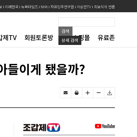
보
미래한국
뉴욕타임즈
NHK
자유민주연구원
이승만TV
최보식의 언론
검색
갑제TV
회원토론방
도서쇼핑몰
유료존
상세
검색
아들이게 됐을까?