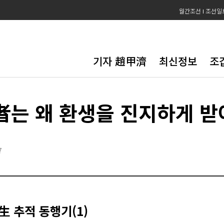
월간조선
조선일
기자 趙甲濟
최신정보
조
者는 왜 환생을 진지하게 받
7
生 추적 동행기(1)