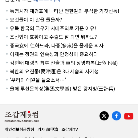
통영시장 재검표에 나타난 전한길의 무식한 거짓선동!
요것들이 이 말을 들을까?
유독 한국의 극우가 사대주의로 기운 이유!
조선업이 호황이고 수출도 잘 되면 뭐하노?
중국女에 仁하느라, 다중(多衆)을 줄세운 의사
이제는 정권의 연속성과 안정성이 중요하다
김현태 대령의 최후 진술과 軍의 상명하복(上命下服)
북한의 요진통(要津通)은 3대세습의 사기성
'우리의 애원을 들으소서…'
올해 루쉰문학상(魯迅文學賞) 받은 왕지빙(王計兵)
개인정보취급방침
기자 趙甲濟
조갑제TV