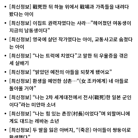
[최신정보] 戰死한 뒤 하늘 위에서 戰場과 가족들을 내려다
봤다는 아이
[최신정보] 이집트 권력자였다는 사라…"헤어졌던 여동생이
지금의 남동생이다"
[최신정보] 영국에 살던 작가였다는 아이, 교통사고로 숨졌다
는 아이
[최신정보] “나는 트럭에 치였다”고 말한 뒤 우울증을 겪은
세 살배기
[최신정보] “밝았던 예전의 아들을 되찾게 됐어요”
[최신정보] 환생을 예언한 삼촌…“(女 조카에게) 네 아들로
돌아올 거야”
[최신정보] “나는 2차 세계대전에서 전사(戰死)한 일본 군인
이다”라는 미얀마 소녀
[최신정보] “나는 힘 있는 촌장(村長)이었다”며 외할머니에
게도 대드는 레바논 소년
[최신정보] 두 딸을 잃은 아버지, “(죽은) 아이들이 쌍둥이로
환생했다”