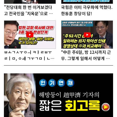
"전당대회 한 번 이겨보겠다
국힘은 이미 극우파에 먹혔다.
고 전국민을 '지옥문'으로 밀
한동훈 창당이 답!
어!"
ㅂㅗㄱㅅㅜㅇㅢ ㅋㅏㄹㅂㅜ
"中은 주6일, 밤 12시까지 근
ㄹㅣㅁ, ㅇㅙ ㄱㅜㄱㅁㅣㄴㄷ
무. 그렇게 일해서 어떻게 경
ㅡㄹㅇㅣ ㄷㅏㅇㅎㅐㅇㅑ ㅎ
쟁하냐 반문하더라"
ㅏㄴㅏ?