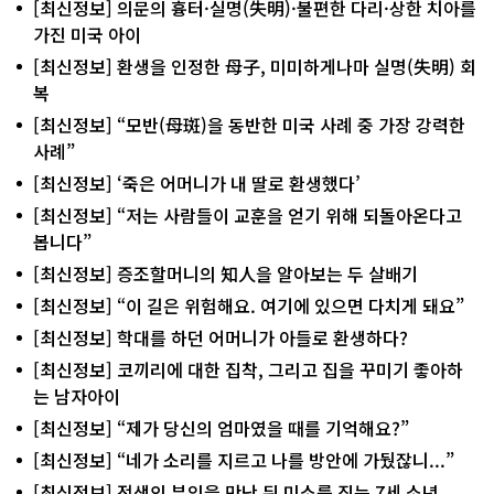
[최신정보] 의문의 흉터·실명(失明)·불편한 다리·상한 치아를
가진 미국 아이
[최신정보] 환생을 인정한 母子, 미미하게나마 실명(失明) 회
복
[최신정보] “모반(母斑)을 동반한 미국 사례 중 가장 강력한
사례”
[최신정보] ‘죽은 어머니가 내 딸로 환생했다’
[최신정보] “저는 사람들이 교훈을 얻기 위해 되돌아온다고
봅니다”
[최신정보] 증조할머니의 知人을 알아보는 두 살배기
[최신정보] “이 길은 위험해요. 여기에 있으면 다치게 돼요”
[최신정보] 학대를 하던 어머니가 아들로 환생하다?
[최신정보] 코끼리에 대한 집착, 그리고 집을 꾸미기 좋아하
는 남자아이
[최신정보] “제가 당신의 엄마였을 때를 기억해요?”
[최신정보] “네가 소리를 지르고 나를 방안에 가뒀잖니...”
[최신정보] 전생의 부인을 만난 뒤 미소를 짓는 7세 소년