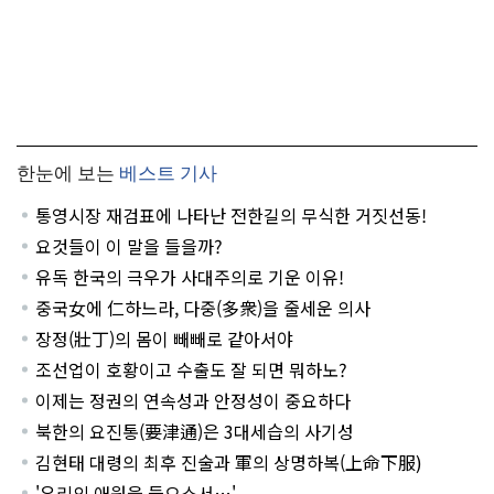
한눈에 보는
베스트 기사
통영시장 재검표에 나타난 전한길의 무식한 거짓선동!
요것들이 이 말을 들을까?
유독 한국의 극우가 사대주의로 기운 이유!
중국女에 仁하느라, 다중(多衆)을 줄세운 의사
장정(壯丁)의 몸이 빼빼로 같아서야
조선업이 호황이고 수출도 잘 되면 뭐하노?
이제는 정권의 연속성과 안정성이 중요하다
북한의 요진통(要津通)은 3대세습의 사기성
김현태 대령의 최후 진술과 軍의 상명하복(上命下服)
'우리의 애원을 들으소서…'