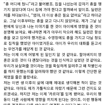
“총 어디에 뒀니”라고 물어봤죠. 집을 나섰는데 갑자기 총을 챙
기지 않았다며 다시 집에 가야 한다고 할까봐서 말이죠. 딜런은
저를 쳐다보더니, “엄마, 더 이상 총은 필요 없어요”라고 하더군
요. 그날 이후부터는 총을 갖고 다니지 않았어요. 제가 그날 남
편에게 당신과 나눈 이야기를 한 것이 아이에게 영향을 준 것이
분명해 보여요. 왜냐하면 제가 아무리 막으려 해도 딜런은 항상
총을 갖고 있어야 했거든요. 수영장에도 총을 가지고 다닐 정도
로 집착을 했었던 아이였거든요. 아이가 우리의 대화를 듣고서
는 무언가를 깨닫게 된 것 같아요.
저는 이제 이게 어떻게 된 일인지 알 것 같아요. 할아버지의 영
혼은 모든 것이 다 괜찮다라는 것을 인식하고 싶었던 것 같아요.
우리가 보살펴줄 것이라는 것을 확실하게 알려주고 왜 작별인사
를 하지 못했는지를 알려줘야 했던 것 같아요. 이렇게 간단한 문
제였을 줄은 몰랐네요.
저는 이번 생 이후의 삶에 대해 제대로 생각해본 적이 없는 것
같아요. 아마도 제가 가톨릭으로 자랐기 때문에 그런 건지도 모
르겠네요. 하지만 저는 이제 ‘카르마’를 믿게 됐어요. 우리의 행
동이 다른 사람에게 영향을 끼치게 된다는 것이죠. 이런 행동에
따른 결과물이 다른 생으로도 연결될 수 있다고 봅니다.>