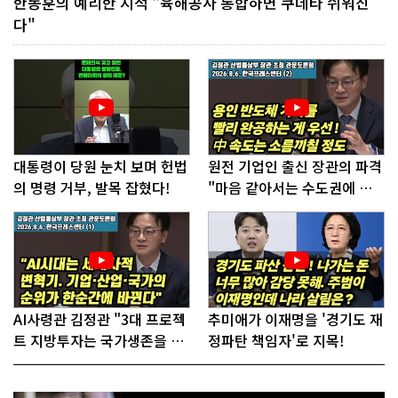
한동훈의 예리한 지적 "육해공사 통합하면 쿠데타 쉬워진
다"
대통령이 당원 눈치 보며 헌법
원전 기업인 출신 장관의 파격
의 명령 거부, 발목 잡혔다!
"마음 같아서는 수도권에 원
전 짓고싶다"
AI사령관 김정관 "3대 프로젝
추미애가 이재명을 '경기도 재
트 지방투자는 국가생존을 건
정파탄 책임자'로 지목!
대전략"