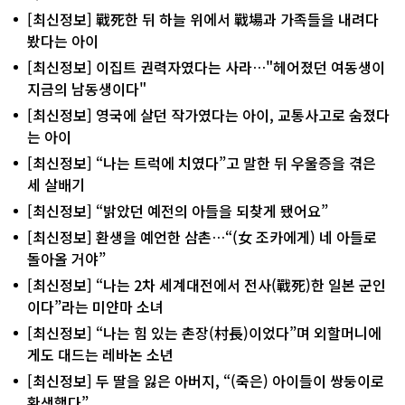
[최신정보] 戰死한 뒤 하늘 위에서 戰場과 가족들을 내려다
봤다는 아이
[최신정보] 이집트 권력자였다는 사라…"헤어졌던 여동생이
지금의 남동생이다"
[최신정보] 영국에 살던 작가였다는 아이, 교통사고로 숨졌다
는 아이
[최신정보] “나는 트럭에 치였다”고 말한 뒤 우울증을 겪은
세 살배기
[최신정보] “밝았던 예전의 아들을 되찾게 됐어요”
[최신정보] 환생을 예언한 삼촌…“(女 조카에게) 네 아들로
돌아올 거야”
[최신정보] “나는 2차 세계대전에서 전사(戰死)한 일본 군인
이다”라는 미얀마 소녀
[최신정보] “나는 힘 있는 촌장(村長)이었다”며 외할머니에
게도 대드는 레바논 소년
[최신정보] 두 딸을 잃은 아버지, “(죽은) 아이들이 쌍둥이로
환생했다”