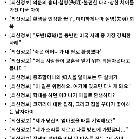
[최신정보] 의문의 흉터·실명(失明)·불편한 다리·상한 치아를
가진 미국 아이
[최신정보] 환생을 인정한 母子, 미미하게나마 실명(失明) 회
복
[최신정보] “모반(母斑)을 동반한 미국 사례 중 가장 강력한
사례”
[최신정보] ‘죽은 어머니가 내 딸로 환생했다’
[최신정보] “저는 사람들이 교훈을 얻기 위해 되돌아온다고
봅니다”
[최신정보] 증조할머니의 知人을 알아보는 두 살배기
[최신정보] “이 길은 위험해요. 여기에 있으면 다치게 돼요”
[최신정보] 학대를 하던 어머니가 아들로 환생하다?
[최신정보] 코끼리에 대한 집착, 그리고 집을 꾸미기 좋아하
는 남자아이
[최신정보] “제가 당신의 엄마였을 때를 기억해요?”
[최신정보] “네가 소리를 지르고 나를 방안에 가뒀잖니...”
[최신정보] 전생의 부인을 만난 뒤 미소를 짓는 7세 소년