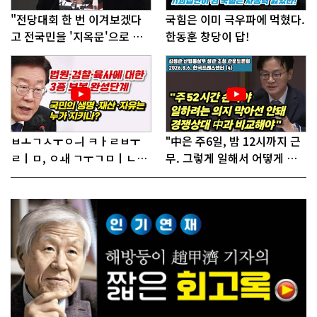
"전당대회 한 번 이겨보겠다
국힘은 이미 극우파에 먹혔다.
고 전국민을 '지옥문'으로 밀
한동훈 창당이 답!
어!"
ㅂㅗㄱㅅㅜㅇㅢ ㅋㅏㄹㅂㅜ
"中은 주6일, 밤 12시까지 근
ㄹㅣㅁ, ㅇㅙ ㄱㅜㄱㅁㅣㄴㄷ
무. 그렇게 일해서 어떻게 경
ㅡㄹㅇㅣ ㄷㅏㅇㅎㅐㅇㅑ ㅎ
쟁하냐 반문하더라"
ㅏㄴㅏ?