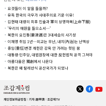
요것들이 이 말을 들을까?
유독 한국의 극우가 사대주의로 기운 이유!
김현태 대령의 최후 진술과 軍의 상명하복(上命下服)
'우리의 애원을 들으소서…'
북한의 요진통(要津通)은 3대세습의 사기성
이재명 취임 1년…외교는 무난, 내치(內治)는 난맥상
중임(重任)변경 개헌은 감옥 안 가려는 헛된 꿈
대통령·민주당, 대법원장에 대한 反헌법적 공격 그쳐야
아름다움은 獨創에서 나온다
북한은 왜 탈레반식 공산국가가 되었나
개인정보취급방침
기자 趙甲濟
조갑제TV