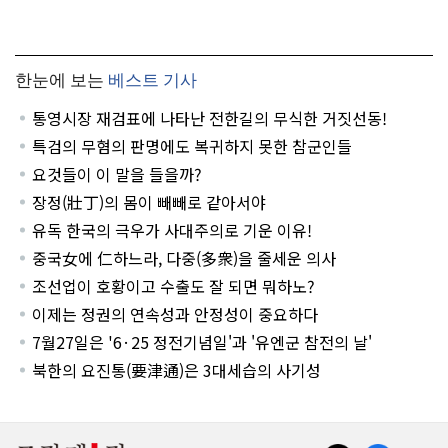
한눈에 보는
베스트 기사
통영시장 재검표에 나타난 전한길의 무식한 거짓선동!
특검의 무혐의 판명에도 복귀하지 못한 참군인들
요것들이 이 말을 들을까?
장정(壯丁)의 몸이 빼빼로 같아서야
유독 한국의 극우가 사대주의로 기운 이유!
중국女에 仁하느라, 다중(多衆)을 줄세운 의사
조선업이 호황이고 수출도 잘 되면 뭐하노?
이제는 정권의 연속성과 안정성이 중요하다
7월27일은 '6·25 정전기념일'과 '유엔군 참전의 날'
북한의 요진통(要津通)은 3대세습의 사기성