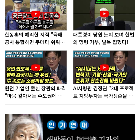
한동훈의 예리한 지적 "육해
대통령이 당원 눈치 보며 헌법
공사 통합하면 쿠데타 쉬워진
의 명령 거부, 발목 잡혔다!
다"
원전 기업인 출신 장관의 파격
AI사령관 김정관 "3대 프로젝
"마음 같아서는 수도권에 원
트 지방투자는 국가생존을 건
전 짓고싶다"
대전략"