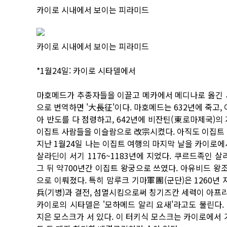
카이로 시내에서 보이는 피라미드
카이로 시내에서 보이는 피라미드
*1월24일: 카이로 시타델에서
마호메드가 추종자들을 이끌고 메카에서 메디나로 옮긴 서
으로 번역하면 '大長征'이다. 마호메드는 632년에 죽고,
아 반도를 다 점령하고, 642년에 비잔틴(東로마제국)의
이집트 사람들을 이슬람으로 改宗시켰다. 아직도 이집트 
지난 1월24일 나는 이집트 여행의 마지막 날을 카이로에
살라딘이 서기 1176~1183년에 지었다. 쿠르드족인 
그 뒤 약700년간 이집트 왕궁으로 쓰였다. 아유비드 왕
으로 이뤄졌다. 특히 맘루크 기마軍團(군단)은 1260년
兵(기병)과 결전, 섬멸시킴으로써 칭기즈칸 세력이 아프
카이로의 시타델은 '모하메드 알리 요새'라고도 불린다. 
지은 모스크가 서 있다. 이 터키식 모스크는 카이로에서 