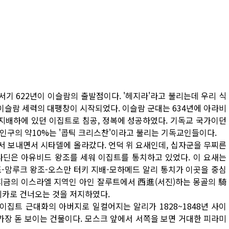
기 622년이 이슬람의 출발점이다. '헤지라'라고 불리는데 우리 식
 이슬람 세력의 대팽창이 시작되었다. 이슬람 군대는 634년에 아라비
 지배하에 있던 이집트로 침공, 정복에 성공하였다. 기독교 국가이던
인구의 약10%는 '콥틱 크리스찬'이라고 불리는 기독교인들이다.
서 보내면서 시타델에 올라갔다. 언덕 위 요새인데, 십자군을 무찌른
살라딘은 아유비드 왕조를 세워 이집트를 통치하고 있었다. 이 요새는
조-맘루크 왕조-오스만 터키 지배-모하메드 알리 통치가 이곳을 중심
 지금의 이스라엘 지역인 아인 잘루트에서 西進(서진)하는 몽골의 騎
리카로 건너오는 것을 저지하였다.
이집트 근대화의 아버지로 일컬어지는 알리가 1828~1848년 사이
가장 돋 보이는 건물이다. 모스크 앞에서 서쪽을 보면 거대한 피라미