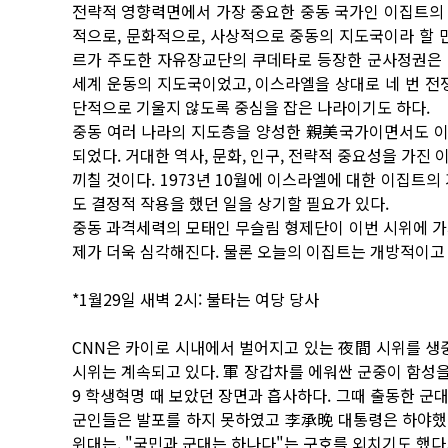
전략적 영향력면에서 가장 중요한 중동 국가인 이집트의
적으로, 문화적으로, 사상적으로 중동의 지도국이라 할 만하
르가 주도한 자유장교단의 쿠데타로 등장한 군사정권은 사
세계 운동의 지도국이었고, 이스라엘을 상대로 네 번 전
단적으로 기울지 않도록 중심을 잡은 나라이기도 하다.
중동 여러 나라의 지도층을 양성한 親美국가이면서도 이
되었다. 거대한 역사, 문화, 인구, 전략적 중요성을 가진
끼칠 것이다. 1973년 10월에 이스라엘에 대한 이집트
도 결정적 작용을 했던 일을 상기할 필요가 있다.
중동 과격세력의 모태인 무슬림 형제단이 이번 시위에 가
제가 더욱 심각해진다. 물론 오늘의 이집트는 개방적이고
*1월29일 새벽 2시: 불타는 여당 당사
CNN은 카이로 시내에서 벌어지고 있는 夜間 시위를 
시위는 계속되고 있다. 軍 장갑차를 에워싼 군중이 함성을 
9 학생혁명 때 보았던 장면과 흡사하다. 그때 출동한 
군인들은 발포를 하지 못하였고 李承晩 대통령은 하야했
위대는, "국민과 군대는 하나다"는 구호를 외치기도 했다