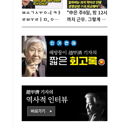
ㅂㅗㄱㅅㅜㅇㅢ ㅋㅏ
"中은 주6일, 밤 12시
ㄹㅂㅜㄹㅣㅁ, ㅇㅙ
까지 근무. 그렇게 일
ㄱㅜㄱㅁㅣㄴㄷㅡㄹ
해서 어떻게 경쟁하
ㅇㅣ ㄷㅏㅇㅎㅐㅇㅑ
냐 반문하더라"
ㅎㅏㄴㅏ?