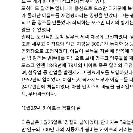
드 두 개가 희미한 배경그림처럼 솟아 있다.
모하메드 알리는 알바니아 출신으로 오스만 터키군에 복무
가 물러난 이집트를 재점령하라는 명령을 받았다. 그는
되고 곧 왕조를 만들었다. 쇠퇴하는 오스만 터키의 황제
않을 수 없었다.
알리는 도전적인 토착 맘루크 세력 때문에 고전하였다. 
조를 세우고 이집트와 인근 지방을 300년간 통치한 용맹
연회장으로 초청하였다. 이들이 골목을 지날 때 양쪽에 매
날 밤 알리는 별동대를 지방으로 보내 맘루크 영주들을 제
모스크 안엔 1849년에 79세의 나이로 죽은 알리의 무
며, 섬유업 등 산업을 발전시키고 관료제도를 도입하였다
1952년의 일이었다. 이집트人 국가지도부가 이집트를 다
2477년만에 처음이었다. 아랍 민족주의 바람을 불러일으
트, 무바라크이다.
*1월25일: 카이로는 경찰의 날
다음날은 1월25일로 '경찰의 날'이었다. 안내자는 "오늘
만 인구와 700만 대의 자동차가 붐비는 카이로의 거리는