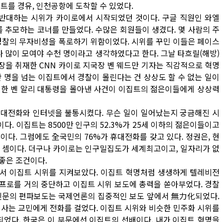
트를 경유, 인천공항에 도착할 수 있었다.
 반대하는 시위가 카이로에서 시작되었던 것이다. 구글 직원인 와엘
추모하는 코너를 만들었다. 수많은 회원들이 생겼다. 몇 사람의 주
 경찰의 무자비성을 폭로하기 위함이었다. 시위를 꾸민 이들은 페이스
나 많이 모여야 수천 명이라고 생각하였다고 한다. 그날 타흐릴(해방)
현장을 취재한 CNN 카이로 지국장 벤 웨드만 기자는 직감적으로 혁명
 명을 넘는 이집트에서 경찰이 몰린다는 건 상상도 할 수 없는 일이
를 한 벤 알리 대통령을 몰아낸 사건이 이집트의 젊은이들에게 상상력
휴대전화와 인터넷을 불통시켰다. 무슨 일이 일어났는지 궁금해진 시
. 이집트는 8500만 인구의 52.3%가 25세 이하의 젊은이들이고
이다. 그럼에도 全국민의 76%가 휴대전화를 갖고 있다. 정권은, 현
 셈이다. 더구나 카이로는 인구밀집도가 세계최고이고, 일자리가 없
좋은 조건이다.
앞에서 이집트 시위를 지켜보았다. 이집트 혁명처럼 생생하게 텔레비전
 프로를 거의 중단하고 이집트 시위 보도에 총력을 쏟아부었다. 경찰
 신문의 편파보도는 국제언론의 집중적인 보도 앞에서 無力化되었다.
 사는 교민에게 전화를 걸었다. 이집트 시위와 비슷한 민주화 시위를
되었다. 한국은 이 부문에선 이집트의 선배이다. 내가 이집트 혁명을