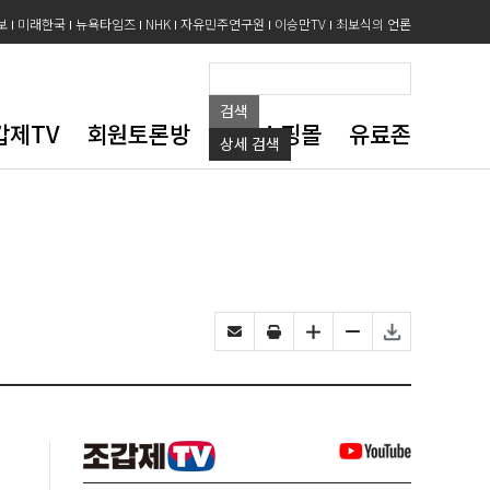
보
미래한국
뉴욕타임즈
NHK
자유민주연구원
이승만TV
최보식의 언론
검색
갑제TV
회원토론방
도서쇼핑몰
유료존
상세
검색