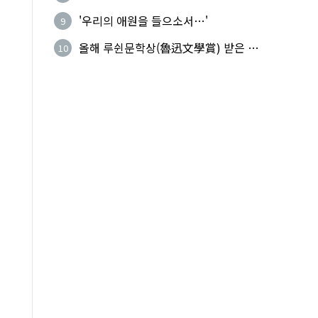
복(上命下服)
'우리의 애원을 들으소서…'
9
올해 루쉰문학상(魯迅文學賞) 받은 왕
10
지빙(王計兵)