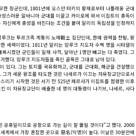
한 장군인데, 1801년에 오스만 터키의 황제로부터 나폴레옹 군대
 충성스러운 알바니아 군대를 이끌고 카이로에 와서 이집트의 총독이
는 자신에게 충성을 바친다는 조건을 붙여 알리의 독립성을 인정하지
맘루크는 투르크족 계통의 노예戰士 집단인데, 한때 권력을 찬탈, 왕
한 세력이었다. 1811년 알리는 맘루크 지도자 수백 명을 시타델의
복시켰던 군인들이 일제 사격, 달아난 1명만 빼고는 다 죽였다. 그
거했다. 맘루크 지도자들을 죽인 골목은 그대로 남아 있다.
덤이 있다. 그는 토지를 국유화하고, 군대를 근대화, 해군을 건설했으
. 그가 세운 왕조를 타도한 것은 나세르가 이끄는 자유장교단으로서
스리기 시작한 것은 서기 전 525년 페르샤가 이집트를 점령한 이후
킨 이 자유장교단이 배출한 네 명의 대통령이 나기브, 나세르, 사다
은 공휴일이므로 공항으로 가는 길이 잘 뚫릴 것이다"고 했다. 2000
 세계에서 가장 혼잡한 곳으로 惡名(악명)이 높다. 이날은 30분만에