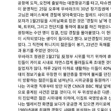
공항에 도착, 오전에 출발하는 대한항공기를 타고, 타슈켄
이 운명적인 25일 오후에 무바라크의 30년 장기집권에
고님은 페이스북에 경찰에 맞아죽었다는 할레드 사이드를 
모자가 1월25일을 시위날짜로 잡은 것은 '경찰의 날'에
북, 트위터, 그리고 전단지를 통하여 홍보를 하긴 하였으
광장에는 수만 명이 집결, 진압 경찰을 몰아붙였다. 이 
이 시작되었다는 생각이 들더라고 했다. 보안경찰이 30만
었다. 그 직전에 튀니지의 젊은들이 봉기, 23년간 독재
과 용기를 주었던 것이다.
무바라크 정권은 1월27일 反정부 시위를 막기 위하여 
민들이 카이로 시내로 자연스럽게 몰려들도록 초대한 것이다
실업자가 많다. 하루 2달러 이하로 생활하는 이들이 40%
대의 정보기술로 무장한 이 불만층을 향하여 불씨를 던진
이 방황하는 젊은이들로 넘쳐난다. 시위군중을 동원하기 
나는 귀국한 직후부터 밤만 되면 CNN과 BBC 채널 
으로 중계된 사건은 없을 것이다. 이 두 위성방송은 다른
의 진압력은 젊은 시위대에 의하여, 이집트 국영방송과
나는 텔레비전 화면을 보다가 궁금한 게 있으면 카이로에
1980년대에 취재한 경험도 사태를 분석하는 데 도움이 