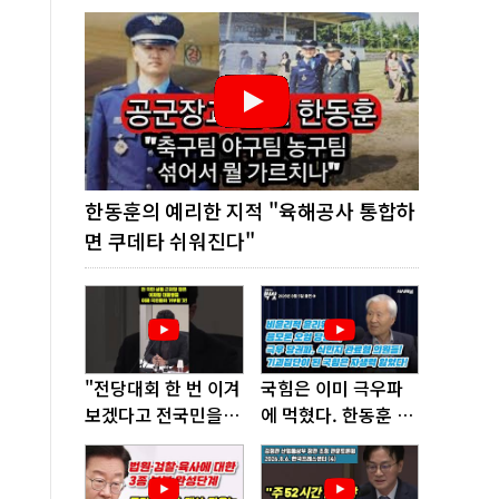
한동훈의 예리한 지적 "육해공사 통합하
면 쿠데타 쉬워진다"
"전당대회 한 번 이겨
국힘은 이미 극우파
보겠다고 전국민을
에 먹혔다. 한동훈 창
'지옥문'으로 밀어!"
당이 답!