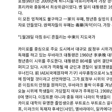
포럼(WEF)은 2009년에 튀니지를 아프리카에서 가장 경
프리카와 중동에서 최상위급이었다. 벤 알리 대통령은 1
다.
이 모든 업적에도 불구하고 一家의 부패, 청년층 실업의 
자로 만들었다. 권력자들의 부패는 毒藥(독약)이다. 가장
*1월28일 아침 8시: 흔들리는 中東의 지도국가
카이로를 중심으로 주요 도시에서 대규모 反정부 시위가 
독재를 하고 있는 무바라크 대통령은 1960년 李承晩 
청년층이 시위를 주도한다. 대통령은 80세를 넘어 결
퍼지고 있다. 시위가 격화될 때 군인과 경찰이 발포명령
무너진다. 前 IAEA(국제원자력 기구) 사무총장으로서 
에 참여할 것이라고 선언하였다. 그가 反정부 시위의 구
온 이집트의 안정을 원하지만, 무바라크 몰락 이후를 겨
오늘 시위에 학생들이 가담할지 여부가 주목된다. 1908년
0여 명이다. 이집트뿐 아니라 중동 여러 나라의 학생들이
카이로 대학의 유명한 졸업생으론 부트로스 부트로스 갈리 전
프, 이라크의 독재자 후세인(사망), 엘바라데이, 알카에다