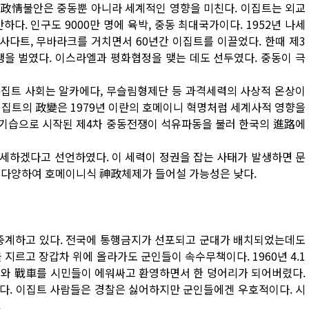
 政情불안은 중동뿐 아니라 세계적인 영향을 미친다. 이집트는 외교
다. 인구도 9000만 명에 육박, 중동 최대국가이다. 1952년 나세
다트, 무바라크를 거치면서 60년간 이집트를 이끌었다. 한때 제3
쟁을 벌였다. 이스라엘과 평화협정을 맺는 데도 선두였다. 중동이 극
집트 사회는 알카에다, 무슬림형제단 등 과격세력의 사상적 온상이
 이집트의 政變은 1979년 이란의 호메이니 혁명처럼 세계사적 영향을
의 기습으로 시작된 제4차 중동전쟁이 석유파동을 불러 한국의 進路에
세하겠다고 선언하였다. 이 세력이 정권을 잡는 사태가 발생하면 문
 다양하여 호메이니식 神政체제가 들어설 가능성은 낮다.
생중계하고 있다. 전국에 통행금지가 선포되고 군대가 배치되었는데도
지르고 장갑차 위에 올라가도 군인들이 속수무책이다. 1960년 4.1
군대와 戰車를 시민들이 에워싸고 환영하면서 한 덩어리가 되어버렸다.
다. 이집트 사람들은 경찰은 싫어하지만 군인들에겐 우호적이다. 시
.