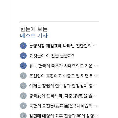
한눈에 보는
베스트 기사
통영시장 재검표에 나타난 전한길의 무
1
식한 거짓선동!
요것들이 이 말을 들을까?
2
유독 한국의 극우가 사대주의로 기운 이
3
유!
조선업이 호황이고 수출도 잘 되면 뭐하
4
노?
이제는 정권의 연속성과 안정성이 중요
5
하다
중국女에 仁하느라, 다중(多衆)을 줄세
6
운 의사
북한의 요진통(要津通)은 3대세습의 사
7
기성
김현태 대령의 최후 진술과 軍의 상명하
8