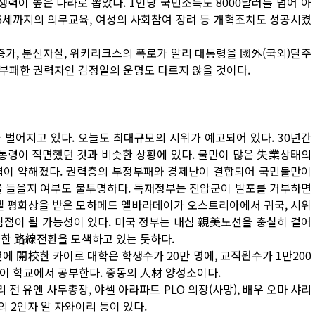
쟁력이 높은 나라로 뽑았다. 1인당 국민소득도 8000달러를 넘어 아
6세까지의 의무교육, 여성의 사회참여 장려 등 개혁조치도 성공시켰
증가, 분신자살, 위키리크스의 폭로가 알리 대통령을 國外(국외)탈주
 부패한 권력자인 김정일의 운명도 다르지 않을 것이다.
벌어지고 있다. 오늘도 최대규모의 시위가 예고되어 있다. 30년간
대통령이 직면했던 것과 비슷한 상황에 있다. 불만이 많은 失業상태의
단력이 약해졌다. 권력층의 부정부패와 경제난이 결합되어 국민불만이
을 들을지 여부도 불투명하다. 독재정부는 진압군이 발포를 거부하면
노벨 평화상을 받은 모하메드 엘바라데이가 오스트리아에서 귀국, 시위
심점이 될 가능성이 있다. 미국 정부는 내심 親美노선을 충실히 걸어
냥한 路線전환을 모색하고 있는 듯하다.
에 開校한 카이로 대학은 학생수가 20만 명에, 교직원수가 1만200
 이 학교에서 공부한다. 중동의 人材 양성소이다.
 유엔 사무총장, 야셀 아라파트 PLO 의장(사망), 배우 오마 샤리
의 2인자 알 자와이리 등이 있다.