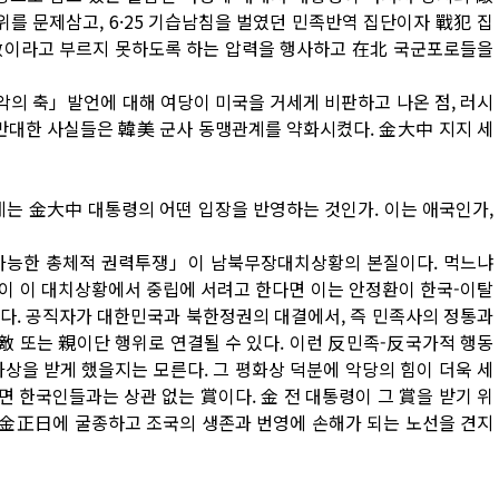
위를 문제삼고, 6·25 기습남침을 벌였던 민족반역 집단이자 戰犯 집
敵이라고 부르지 못하도록 하는 압력을 행사하고 在北 국군포로들을
악의 축」발언에 대해 여당이 미국을 거세게 비판하고 나온 점, 러시
 반대한 사실들은 韓美 군사 동맹관계를 약화시켰다. 金大中 지지 세
례는 金大中 대통령의 어떤 입장을 반영하는 것인가. 이는 애국인가,
불가능한 총체적 권력투쟁」이 남북무장대치상황의 본질이다. 먹느냐
이 이 대치상황에서 중립에 서려고 한다면 이는 안정환이 한국-이탈
다. 공직자가 대한민국과 북한정권의 대결에서, 즉 민족사의 정통과
 또는 親이단 행위로 연결될 수 있다. 이런 反민족-反국가적 행동
상을 받게 했을지는 모른다. 그 평화상 덕분에 악당의 힘이 더욱 세
 한국인들과는 상관 없는 賞이다. 金 전 대통령이 그 賞을 받기 위
여 金正日에 굴종하고 조국의 생존과 번영에 손해가 되는 노선을 견지