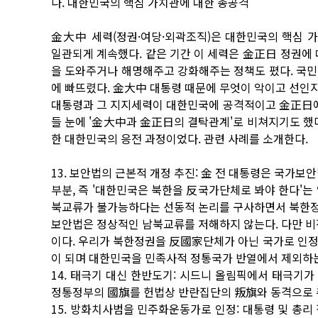
나. 대한민국의 핵심 가치관에 대한 총공격
金大中 세력(정권·여당·외곽조직)은 대한민국의 핵심 가
일관되게 계속했다. 같은 기간 이 세력은 金正日 정권에
을 도와주거나 해명해주고 강화해주는 정책도 폈다. 국민
에 빠뜨렸다. 金大中 대통령 때문에 무엇이 악이고 선인지
대통령과 그 지지세력이 대한민국에 공격적이고 金正日에
들 눈에 '金大中과 金正日의 결탁관계'로 비쳐지기도 했
한 대한민국의 응전 과정이었다. 관련 사례를 소개한다.
13. 보안법의 근본적 개정 추진: 金 전 대통령은 국가보
부분, 즉 '대한민국은 북한을 反국가단체로 봐야 한다'는
북교류가 불가능하다는 선동적 논리를 구사하면서 북한정
보안법은 정상적인 남북교류를 저해하지 않는다. 다만 비
이다. 우리가 북한정권을 反國家단체가 아닌 국가로 인
이 되며 대한민국을 민족사적 정통국가 반열에서 제외하는
14. 태극기 대신 한반도기: 시드니 올림픽에서 태극기
정통정부의 國旗를 헌법상 반란집단의 叛旗와 동격으로 
15. 방화치사범을 민주화운동가로 인정: 대통령 및 총리