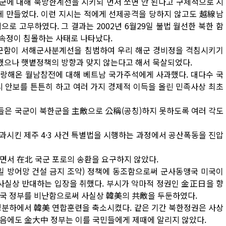
 해군에 대해 북방한계선을 지키되 먼저 쏘면 안 된다고 구체적으로 지
 만들었다. 이런 지시는 적에게 선제공격을 당하지 않고도 越線남
로 고무하였다. 그 결과는 2002년 6월29일 불법 월선한 북한 함
속정이 침몰하는 사태로 나타났다.
 북한 군함이 서해군사분계선을 침범하여 우리 해군 경비정을 격침시키기
했으나 햇볕정책의 방향과 맞지 않는다고 해서 묵살되었다.
 자랑해온 월남참전에 대해 베트남 국가주석에게 사과했다. 대다수 국
 안보를 튼튼히 하고 여러 가지 경제적 이득을 올린 민족사상 최초
근들은 국군이 북한군을 主敵으로 公稱(공칭)하지 못하도록 여러 각도
통과시킨 제주 4·3 사건 특별법을 시행하는 과정에서 공산폭동을 진압
면서 在北 국군 포로의 송환을 요구하지 않았다.
사일 방어망 건설 금지 조약) 정책에 동조함으로써 군사동맹국 미국이
 정책에 사실상 반대하는 입장을 취했다. 부시가 악마적 정권인 金正日을 향
맹국 정부를 비난함으로써 사실상 韓美의 共敵을 두둔하였다.
 명분하에서 韓美 연합훈련을 축소시켰다. 같은 기간 북한정권은 사상
음에도 金大中 정부는 이를 국민들에게 제때에 알리지 않았다.