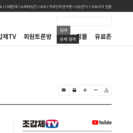
보
미래한국
뉴욕타임즈
NHK
자유민주연구원
이승만TV
최보식의 언론
검색
갑제TV
회원토론방
도서쇼핑몰
유료존
상세
검색