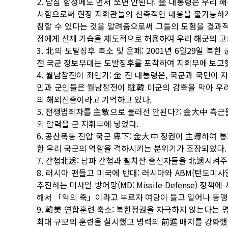
2. 남침 함정에도 먼저 쏘면 안된다: 金 대통령은 우리
시함으로써 현장 지휘관들의 신축적인 대응을 불가능하게
침할 수 있다는 것을 알려줌으로써 그들의 모험을 결과적으
정에게 선제 기습을 제도적으로 허용하여 우리 해군의 고
3. 北의 도발징후 축소 및 은폐: 2001년 6월29일
전 국군 정보부대는 도발징후를 포착하여 지휘부에 보고
4. 월남참전이 죄인가: 金 전 대통령은, 국군과 국민이
민과 군인들은 월남참전이 駐韓 미군의 감축을 막아 우리
의 해외진출이라고 기억하고 있다.
5. 전쟁범죄자를 主敵으로 불러선 안된다?: 金大中 측
의 압력을 군 지휘부에 넣었다.
6. 공산폭동 진압 국군 卑下: 金大中 정권이 主導하여 
한 우리 국군의 역할을 격하시키는 분위기가 조장되었다.
7. 간첩北送: 남파 간첩과 빨치산 출신자들을 北送시켜주
8. 러시아 편들고 미국에 반대: 러시아와 ABM(탄도미
추진하는 미사일 방어망(MD: Missile Defense)
해서 「악의 축」이라고 부르자 여당이 들고 일어나 동
9. 韓美 연합훈련 축소: 북한정권을 자극하지 않는다는
최대 규모의 훈련을 실시했고 병력의 前進 배치를 강화했