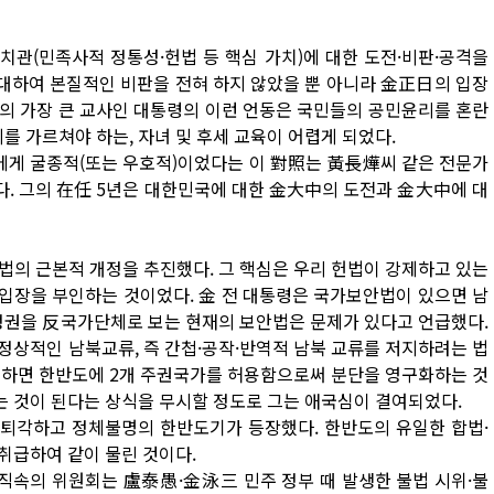
치관(민족사적 정통성·헌법 등 핵심 가치)에 대한 도전·비판·공격을
 대하여 본질적인 비판을 전혀 하지 않았을 뿐 아니라 金正日의 입장
의 가장 큰 교사인 대통령의 이런 언동은 국민들의 공민윤리를 혼란
를 가르쳐야 하는, 자녀 및 후세 교육이 어렵게 되었다.
게 굴종적(또는 우호적)이었다는 이 對照는 黃長燁씨 같은 전문가
다. 그의 在任 5년은 대한민국에 대한 金大中의 도전과 金大中에 대
안법의 근본적 개정을 추진했다. 그 핵심은 우리 헌법이 강제하고 있는
 입장을 부인하는 것이었다. 金 전 대통령은 국가보안법이 있으면 남
권을 反국가단체로 보는 현재의 보안법은 문제가 있다고 언급했다.
정상적인 남북교류, 즉 간첩·공작·반역적 남북 교류를 저지하려는 법
정하면 한반도에 2개 주권국가를 허용함으로써 분단을 영구화하는 것
 것이 된다는 상식을 무시할 정도로 그는 애국심이 결여되었다.
가 퇴각하고 정체불명의 한반도기가 등장했다. 한반도의 유일한 합법·
취급하여 같이 물린 것이다.
 직속의 위원회는 盧泰愚·金泳三 민주 정부 때 발생한 불법 시위·불