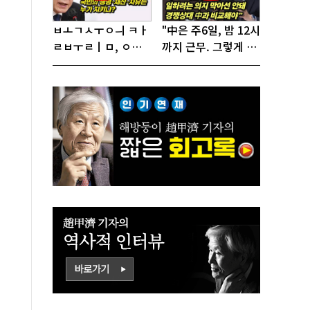
ㅂㅗㄱㅅㅜㅇㅢ ㅋㅏ
"中은 주6일, 밤 12시
ㄹㅂㅜㄹㅣㅁ, ㅇㅙ
까지 근무. 그렇게 일
ㄱㅜㄱㅁㅣㄴㄷㅡㄹ
해서 어떻게 경쟁하
ㅇㅣ ㄷㅏㅇㅎㅐㅇㅑ
냐 반문하더라"
ㅎㅏㄴㅏ?