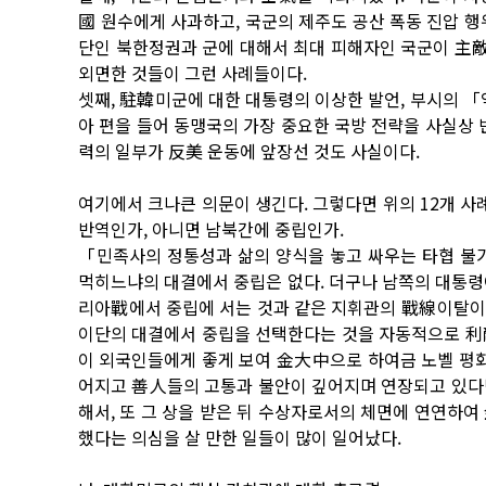
國 원수에게 사과하고, 국군의 제주도 공산 폭동 진압 행
단인 북한정권과 군에 대해서 최대 피해자인 국군이 主
외면한 것들이 그런 사례들이다.
셋째, 駐韓미군에 대한 대통령의 이상한 발언, 부시의 「
아 편을 들어 동맹국의 가장 중요한 국방 전략을 사실상
력의 일부가 反美 운동에 앞장선 것도 사실이다.
여기에서 크나큰 의문이 생긴다. 그렇다면 위의 12개 사
반역인가, 아니면 남북간에 중립인가.
「민족사의 정통성과 삶의 양식을 놓고 싸우는 타협 
먹히느냐의 대결에서 중립은 없다. 더구나 남쪽의 대통령
리아戰에서 중립에 서는 것과 같은 지휘관의 戰線이탈이
이단의 대결에서 중립을 선택한다는 것을 자동적으로 利敵
이 외국인들에게 좋게 보여 金大中으로 하여금 노벨 평화
어지고 善人들의 고통과 불안이 깊어지며 연장되고 있다면
해서, 또 그 상을 받은 뒤 수상자로서의 체면에 연연하
했다는 의심을 살 만한 일들이 많이 일어났다.