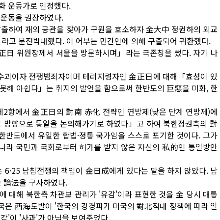
화 운동가로 인정했다.
 운동을 권장하였다.
에 탈출하여 재외 공관을 찾아가 구원을 호소하자 金大中 정권하의 외교
』라고 문전박대했다. 이 어부는 민간인에 의해 구출되어 귀환했다.
金正日 위원장께서 서울을 방문하시며」라는 극존칭을 썼다. 자기 나
의 수괴이자 전쟁범죄자이며 테러지령자인 金正日에 대해「효성이 있
못해 아쉽다」는 취지의 발언을 함으로써 한반도의 巨惡을 미화, 한
언 제2항에서 金正日의 對南 赤化 전략인 연방제(낮은 단계 연방제)에
그 방향으로 통일을 논의해가기로 하였다」고 하여 북한정권측의 對
 한반도에서 유일한 합법·정통 국가임을 스스로 포기한 것이다. 그가
니라 국민과 국회로부터 허가를 받지 않은 자신의 私的인 통일방안
후에는 6·25 남침전쟁의 책임이 金日成에게 있다는 말을 하지 않았다. 남
는 論法을 구사하였다.
 기습에 대해 북한측 차관보 관리가 '유감'이라 표현한 것을 金 당시 대통
당국은 西海도발이 '한국의 강경파가 미국의 對北적대 정책에 따라 일
감'이 '사과'가 아님을 보여주었다.