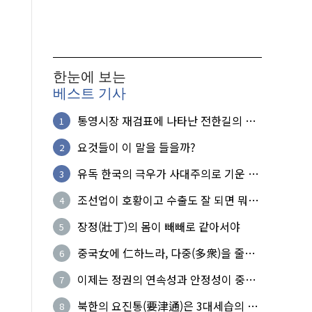
한눈에 보는
베스트 기사
통영시장 재검표에 나타난 전한길의 무
1
식한 거짓선동!
요것들이 이 말을 들을까?
2
유독 한국의 극우가 사대주의로 기운 이
3
유!
조선업이 호황이고 수출도 잘 되면 뭐하
4
노?
장정(壯丁)의 몸이 빼빼로 같아서야
5
중국女에 仁하느라, 다중(多衆)을 줄세
6
운 의사
이제는 정권의 연속성과 안정성이 중요
7
하다
북한의 요진통(要津通)은 3대세습의 사
8