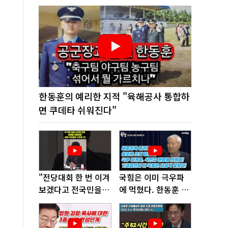
한동훈의 예리한 지적 "육해공사 통합하
면 쿠데타 쉬워진다"
"전당대회 한 번 이겨
국힘은 이미 극우파
보겠다고 전국민을
에 먹혔다. 한동훈 창
'지옥문'으로 밀어!"
당이 답!