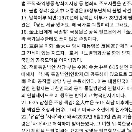
법 조직·좌익행동·방화치사상 등 범죄의 주모자들을 민주
16. 불법 장려: 金大中 대통령은 非정부단체의 불법 낙선
17. 납북어부 외면: 1970년에 납북된 어부가 28년만
관은 『당신 세금 냈어요. 왜 국가를 괴롭히려고 그래요
18. 金正日에게 극존칭: 국정원은 공식 발표문에서「
라 국가원수한테도 쓰지 않은 존칭이다.
19. 巨惡을 미화: 金大中 당시 대통령은 反國家단체
고 견식이 있는 지도자」로서 「노벨평화상을 함께 받지 
국인의 공중도덕을 어지럽혔다.
20. 적화통일방안 상당 부분 수용: 金大中은 6·15 선
대해서 「남측 통일방안(연합제)과 공통성이 있으므로 
南 적화 공작을 상당 부분 수용하였다. 이는 대한민국이
말한 연합제는 대한민국의 공식 통일방안의 연합제가 아
의 연합제이므로 이 행위는 반역이고 對국민사기이다.
21. 6·25 남침은 조상 책임: 金大中은 6·15 회담 이
침 책임을 조상과 日帝, 그리고 미국과 소련에게 전가하
22. '유감'을 '사과'라고 왜곡:2002년 6월29일 西海
령은 '사과'라고 해석하여 받아들였다. 그 며칠 뒤 북한
으킨 계획적 도발'이라는 요지의 성명을 발표함으로써 '유