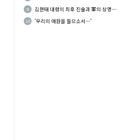
기성
김현태 대령의 최후 진술과 軍의 상명하
9
복(上命下服)
'우리의 애원을 들으소서…'
10