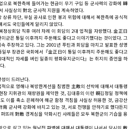
사업으로 북한측에 들어가는 현금이 무기 구입 등 군사력의 강화에 轉
서 사실상의 對北 군사적 지원을 계속하였다.
한강 상류 차단, 부실 공사로 인한 붕괴 위험에 대해서 북한측에 공식적
대해서도 국민들에게 알리지 않았다.
 남북정상회담 직후 여러 차례 이 회담의 2대 업적을 자랑했다. 金正日
한미군은 통일 이후까지 주둔해도 좋다고 이야기했다는 것이었다. 그
 주장하고 있다. 그는 2001년 푸틴과 회담을 마치고 발표한 성명
 통일부 장관은 국회에서『金正日이 통일 이후까지 주둔해도 좋다고
 적대적인 자세를 버린 일종의 평화유지군이다』는 취지의 증언을 하
다.
향성이 드러난다.
불법적으로 영해나 북방한계선을 침범한 主敵의 선박에 대해서 대통령
 현장 지휘관의 재량권을 제약한 것, 김대중의 이런 親김정일 정책에
 이를 축소 은폐하여 해군 함정 격침을 사실상 허용한 것, 금강산
對南 군사력 강화에 바치고 있는 것, 서로 전쟁을 안하기로 했다든지
 퍼뜨려 對敵 경계심을 약화시킨 사례들은 모두 북한군의 기습을 용
랑으로 삼고 있는 월남전 파병에 대해서 대통령이 나서서 당시의 敵