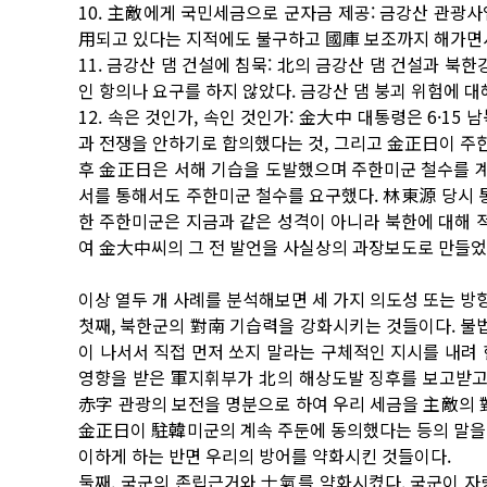
10. 主敵에게 국민세금으로 군자금 제공: 금강산 관광
用되고 있다는 지적에도 불구하고 國庫 보조까지 해가면
11. 금강산 댐 건설에 침묵: 北의 금강산 댐 건설과 북
인 항의나 요구를 하지 않았다. 금강산 댐 붕괴 위험에 
12. 속은 것인가, 속인 것인가: 金大中 대통령은 6·15
과 전쟁을 안하기로 합의했다는 것, 그리고 金正日이 주
후 金正日은 서해 기습을 도발했으며 주한미군 철수를 계속
서를 통해서도 주한미군 철수를 요구했다. 林東源 당시
한 주한미군은 지금과 같은 성격이 아니라 북한에 대해
여 金大中씨의 그 전 발언을 사실상의 과장보도로 만들었
이상 열두 개 사례를 분석해보면 세 가지 의도성 또는 방
첫째, 북한군의 對南 기습력을 강화시키는 것들이다. 
이 나서서 직접 먼저 쏘지 말라는 구체적인 지시를 내려
영향을 받은 軍지휘부가 北의 해상도발 징후를 보고받고도
赤字 관광의 보전을 명분으로 하여 우리 세금을 主敵의 
金正日이 駐韓미군의 계속 주둔에 동의했다는 등의 말을
이하게 하는 반면 우리의 방어를 약화시킨 것들이다.
둘째, 국군의 존립근거와 士氣를 약화시켰다. 국군이 자