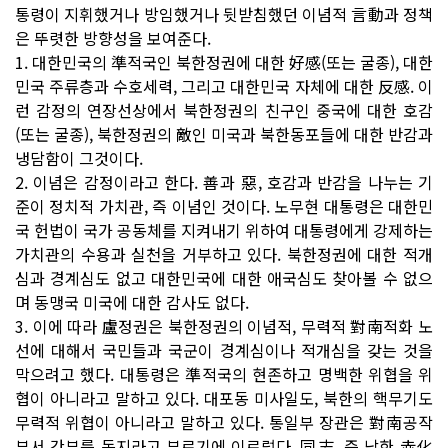
통령이 지휘했거나 방임했거나 뒷받침했던 이념적 言動과 정책
은 뚜렷한 방향성을 보여준다.
1. 대한민국의 準적국인 북한정권에 대한 好感(또는 굴종), 대한
민국 주류층과 수호세력, 그리고 대한민국 자체에 대한 反感. 이
런 감정의 연장선상에서 북한정권의 친구인 중국에 대한 호감
(또는 굴종), 북한정권의 敵인 미국과 북한동포들에 대한 반감과
냉담함이 그것이다.
2. 이념은 감정이라고 한다. 善과 惡, 호감과 반감을 나누는 기
준이 정치적 가치관, 즉 이념인 것이다. 노무현 대통령은 대한민
국 헌법이 국가 공동체를 지켜내기 위하여 대통령에게 강제하는
가치관의 수용과 실천을 거부하고 있다. 북한정권에 대한 적개
심과 경계심도 없고 대한민국에 대한 애국심도 찾아볼 수 없으
며 동맹국 미국에 대한 감사도 없다.
3. 이에 따라 盧정권은 북한정권의 이념적, 무력적 對南적화 노
선에 대해서 국민들과 국군이 경계심이나 적개심을 갖는 것을
막으려고 했다. 대통령은 準적국의 현존하고 명백한 위협을 위
협이 아니라고 말하고 있다. 대포동 미사일도, 북한의 핵무기도
무력적 위협이 아니라고 말하고 있다. 통일부 장관은 對南공작
부서 간부를 동지라고 부르기에 이르렀다. 同志, 즉 남한 赤化