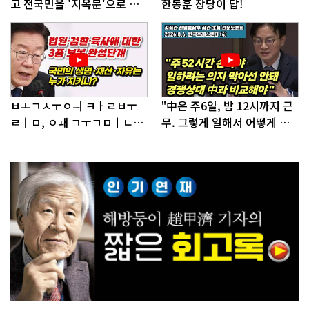
고 전국민을 '지옥문'으로 밀
한동훈 창당이 답!
어!"
ㅂㅗㄱㅅㅜㅇㅢ ㅋㅏㄹㅂㅜ
"中은 주6일, 밤 12시까지 근
ㄹㅣㅁ, ㅇㅙ ㄱㅜㄱㅁㅣㄴㄷ
무. 그렇게 일해서 어떻게 경
ㅡㄹㅇㅣ ㄷㅏㅇㅎㅐㅇㅑ ㅎ
쟁하냐 반문하더라"
ㅏㄴㅏ?