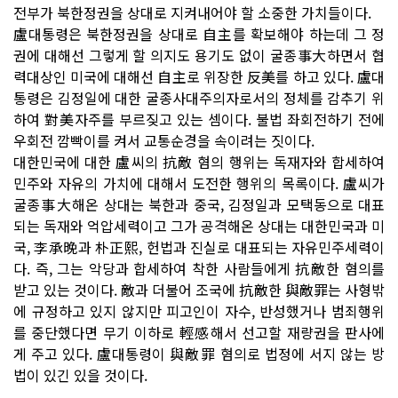
전부가 북한정권을 상대로 지켜내어야 할 소중한 가치들이다.
盧대통령은 북한정권을 상대로 自主를 확보해야 하는데 그 정
권에 대해선 그렇게 할 의지도 용기도 없이 굴종事大하면서 협
력대상인 미국에 대해선 自主로 위장한 反美를 하고 있다. 盧대
통령은 김정일에 대한 굴종사대주의자로서의 정체를 감추기 위
하여 對美자주를 부르짖고 있는 셈이다. 불법 좌회전하기 전에
우회전 깜빡이를 켜서 교통순경을 속이려는 짓이다.
대한민국에 대한 盧씨의 抗敵 혐의 행위는 독재자와 합세하여
민주와 자유의 가치에 대해서 도전한 행위의 목록이다. 盧씨가
굴종事大해온 상대는 북한과 중국, 김정일과 모택동으로 대표
되는 독재와 억압세력이고 그가 공격해온 상대는 대한민국과 미
국, 李承晩과 朴正熙, 헌법과 진실로 대표되는 자유민주세력이
다. 즉, 그는 악당과 합세하여 착한 사람들에게 抗敵한 혐의를
받고 있는 것이다. 敵과 더불어 조국에 抗敵한 與敵罪는 사형밖
에 규정하고 있지 않지만 피고인이 자수, 반성했거나 범죄행위
를 중단했다면 무기 이하로 輕感해서 선고할 재량권을 판사에
게 주고 있다. 盧대통령이 與敵罪 혐의로 법정에 서지 않는 방
법이 있긴 있을 것이다.