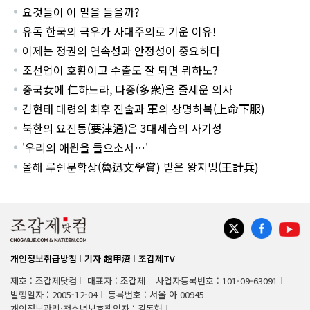
요것들이 이 말을 들을까?
유독 한국의 극우가 사대주의로 기운 이유!
이제는 정권의 연속성과 안정성이 중요하다
조선업이 호황이고 수출도 잘 되면 뭐하노?
중국女에 仁하느라, 다중(多衆)을 줄세운 의사
김현태 대령의 최후 진술과 軍의 상명하복(上命下服)
북한의 요진통(要津通)은 3대세습의 사기성
'우리의 애원을 들으소서…'
올해 루쉰문학상(魯迅文學賞) 받은 왕지빙(王計兵)
개인정보취급방침
기자 趙甲濟
조갑제TV
제호 : 조갑제닷컴
대표자 : 조갑제
사업자등록번호 : 101-09-63091
발행일자 : 2005-12-04
등록번호 : 서울 아 00945
개인정보관리·청소년보호책임자 : 김동현