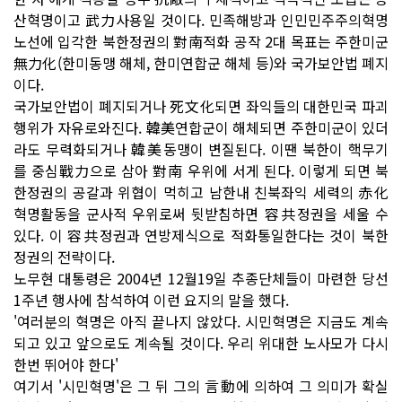
산혁명이고 武力사용일 것이다. 민족해방과 인민민주주의혁명
노선에 입각한 북한정권의 對南적화 공작 2대 목표는 주한미군
無力化(한미동맹 해체, 한미연합군 해체 등)와 국가보안법 폐지
이다.
국가보안법이 폐지되거나 死文化되면 좌익들의 대한민국 파괴
행위가 자유로와진다. 韓美연합군이 해체되면 주한미군이 있더
라도 무력화되거나 韓美동맹이 변질된다. 이땐 북한이 핵무기
를 중심戰力으로 삼아 對南 우위에 서게 된다. 이렇게 되면 북
한정권의 공갈과 위협이 먹히고 남한내 친북좌익 세력의 赤化
혁명활동을 군사적 우위로써 뒷받침하면 容共정권을 세울 수
있다. 이 容共정권과 연방제식으로 적화통일한다는 것이 북한
정권의 전략이다.
노무현 대통령은 2004년 12월19일 추종단체들이 마련한 당선
1주년 행사에 참석하여 이런 요지의 말을 했다.
'여러분의 혁명은 아직 끝나지 않았다. 시민혁명은 지금도 계속
되고 있고 앞으로도 계속될 것이다. 우리 위대한 노사모가 다시
한번 뛰어야 한다'
여기서 '시민혁명'은 그 뒤 그의 言動에 의하여 그 의미가 확실