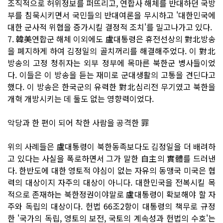
조직적으로 허위정보를 퍼뜨리고, 연합사 해체를 반대하던 국방
부를 침묵시키면서 국민들의 반대여론을 무시하고 '대한민국에
대한 군사적 위협을 증가시킬 결정적 조치'를 밀고나가고 있다.
7. 韓美연합군 해체 이외에도 盧대통령은 휴전선상의 對北방송
을 폐지하게 하여 김정일의 골치꺼리를 해결해주었다. 이 對北
방송의 고정 청취자는 외부 정부에 목마른 북한군 병사들이었
다. 이들은 이 방송을 듣는 재미로 군대생활의 고통을 견딘다고
했다. 이 방송은 한국군의 유력한 對北심리전 무기였고 북한을
개혁 개방시키는 데 둘도 없는 영향력이었다.
악당과 한 편이 되어 착한 사람을 공격한 罪
위의 사례들은 盧대통령이 북한동족보다도 김정일을 더 배려하
고 있다는 사실을 폭로하면서 그가 말한 自主의 實體를 드러낸
다. 한반도에 대한 영토적 야심이 없는 자유의 동맹국 미국은 협
력의 대상이지 자주의 대상이 아니다. 대한민국을 전복시킬 목
적으로 존재하는 북한정권이야말로 盧대통령이 확보해야 할 자
주와 독립의 대상이다. 헌법 66조2항이 대통령의 책무로 규정
한 '국가의 독립, 영토의 보전, 국토의 계속성과 헌법의 수호'는