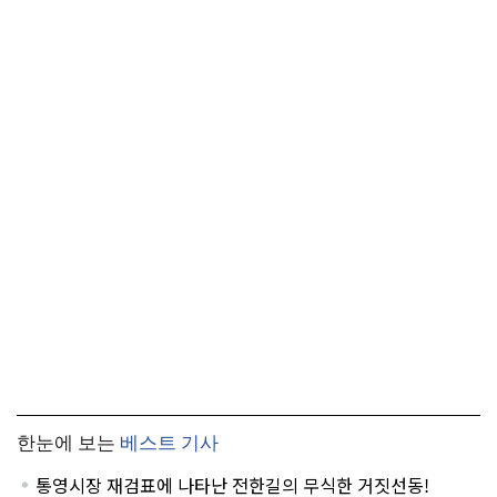
한눈에 보는
베스트 기사
통영시장 재검표에 나타난 전한길의 무식한 거짓선동!