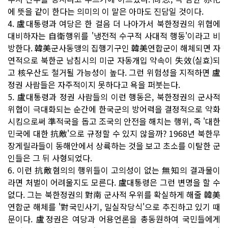
에 뜻을 같이 한다는 의미의 이 말은 아마도 진담일 것이다.
4. 盧대통령과 여당은 한 걸음 더 나아가서 북한정권의 위협에
대비하자는 自衛행위를 '냉전적 수구적 사대적 행동'이라고 비
방한다. 韓美군사동맹의 집행기구인 韓美연합군이 해체되면 자
연적으로 북한군 남침시의 미군 자동개입 약속이 失效(실효)되
고 核우산도 철거될 가능성이 높다. 그런 위험성을 지적하면 盧
정권 사람들은 자주적이지 못하다고 욕을 퍼붓는다.
5. 盧대통령과 정권 사람들의 이런 행동은, 북한정권의 군사적
위협이 극대화되는 순간에 한국군의 방어력을 결정적으로 약화
시킴으로써 準적국을 돕고 조국의 안전을 해치는 행위, 즉 '대한
민국에 대한 抗敵'으로 규정할 수 있지 않을까? 1968년 북한무
장게릴라들이 동해안에서 상륙하는 것을 보고 초소를 이탈한 군
인들은 그 뒤 사형되었다.
6. 이런 抗敵혐의의 행위들이 고의성이 없는 無知의 결과물이
라면 처벌이 어려울지도 모른다. 盧대통령은 그런 변명을 할 수
없다. 그는 북한정권의 對南 군사적 우위를 확실하게 해줄 韓美
연합군 해체를 '對국민사기, 밀실작당식'으로 추진하고 있기 때
문이다. 盧정권은 여당과 어용언론을 총동원하여 국민들에게