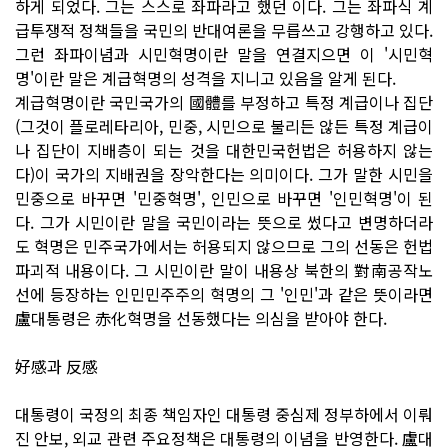
하게 되었다. 그는 스스로 좌파라고 했던 이다. 그는 좌파식 계
급투쟁적 정책들을 국민의 반대여론을 무릅쓰고 강행하고 있다.
그런 좌파이념과 시민혁명이란 말을 연결지으면 이 '시민혁
명'이란 말은 계급혁명의 성격을 지니고 있음을 알게 된다.
계급혁명이란 국민국가의 國體를 부정하고 특정 계급이나 집단
(그것이 플로레타리아, 민중, 시민으로 불리든 않든 특정 계급이
나 집단이 지배층이 되는 것을 대한민국헌법은 허용하지 않는
다)이 국가의 지배권을 장악한다는 의미이다. 그가 말한 시민을
민중으로 바꾸면 '민중혁명', 인민으로 바꾸면 '인민혁명'이 된
다. 그가 시민이란 말을 국민이라는 뜻으로 썼다고 변명하더라
도 혁명은 민주국가에서는 허용되지 않으므로 그의 선동은 헌법
파괴적 내용이다. 그 시민이란 말이 내용상 북한의 對南공작노
선에 등장하는 인민민주주의 혁명의 그 '인민'과 같은 뜻이라면
盧대통령은 赤化혁명을 선동했다는 의심을 받아야 한다.
好感과 反感
대통령이 국정의 최종 책임자인 대통령 중심제 정부하에서 이뤄
진 안보, 외교 관련 주요정책은 대통령의 이념을 반영한다. 盧대