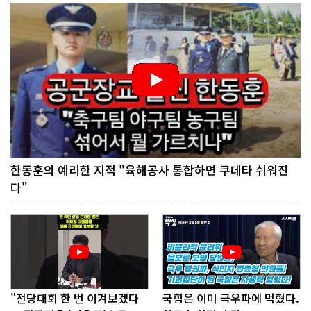
한동훈의 예리한 지적 "육해공사 통합하면 쿠데타 쉬워진
다"
"전당대회 한 번 이겨보겠다
국힘은 이미 극우파에 먹혔다.