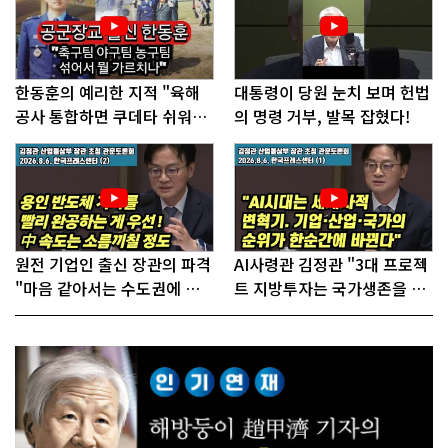
한동훈의 예리한 지적 "육해
대통령이 당원 눈치 보며 헌법
공사 통합하면 쿠데타 쉬워진
의 명령 거부, 발목 잡혔다!
다"
원전 기업인 출신 장관의 파격
AI사령관 김정관 "3대 프로젝
"마음 같아서는 수도권에 원
트 지방투자는 국가생존을 건
전 짓고싶다"
대전략"