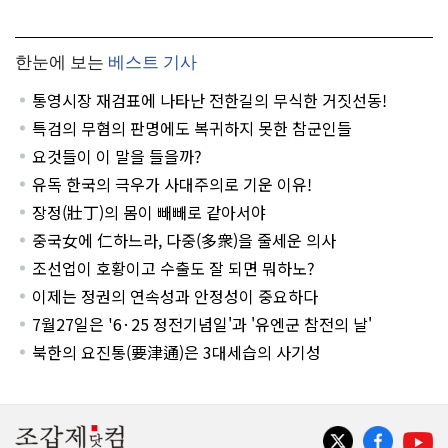
한눈에 보는
베스트 기사
통영시장 재검표에 나타난 전한길의 무식한 거짓선동!
특검의 무혐의 판명에도 복귀하지 못한 참군인들
요것들이 이 말을 들을까?
유독 한국의 극우가 사대주의로 기운 이유!
장정(壯丁)의 몸이 빼빼로 같아서야
중국女에 仁하느라, 다중(多衆)을 줄세운 의사
조선업이 호황이고 수출도 잘 되면 뭐하노?
이제는 정권의 연속성과 안정성이 중요하다
7월27일은 '6·25 정전기념일'과 '유엔군 참전의 날'
북한의 요진통(要津通)은 3대세습의 사기성