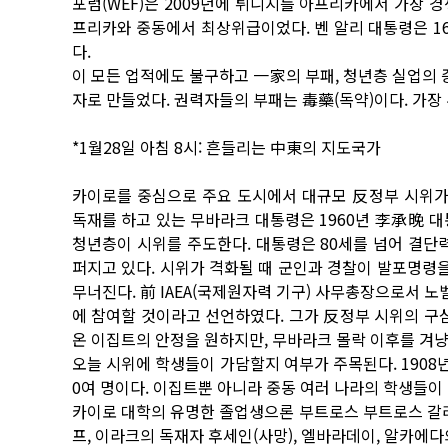
포럼(WEF)은 2009년에 튀니지를 아프리카에서 가장 경
프리카와 중동에서 최상위급이었다. 벤 알리 대통령은 1
다.
이 모든 업적에도 불구하고 一家의 부패, 청년층 실업의 
자로 만들었다. 권력자들의 부패는 毒藥(독약)이다. 가장
*1월28일 아침 8시: 흔들리는 中東의 지도국가
카이로를 중심으로 주요 도시에서 대규모 反정부 시위가 
독재를 하고 있는 무바라크 대통령은 1960년 李承晩 
청년층이 시위를 주도한다. 대통령은 80세를 넘어 결
퍼지고 있다. 시위가 격화될 때 군인과 경찰이 발포명령
무너진다. 前 IAEA(국제원자력 기구) 사무총장으로서 
에 참여할 것이라고 선언하였다. 그가 反정부 시위의 구
온 이집트의 안정을 원하지만, 무바라크 몰락 이후를 겨
오늘 시위에 학생들이 가담할지 여부가 주목된다. 1908년
0여 명이다. 이집트뿐 아니라 중동 여러 나라의 학생들이
카이로 대학의 유명한 졸업생으론 부트로스 부트로스 갈리 전
프, 이라크의 독재자 후세인(사망), 엘바라데이, 알카에다