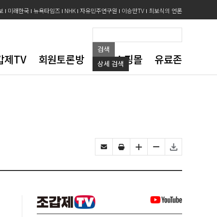
보
미래한국
뉴욕타임즈
NHK
자유민주연구원
이승만TV
최보식의 언론
검색
갑제TV
회원토론방
도서쇼핑몰
유료존
상세
검색