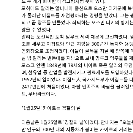
드 두 개가 희미한 배경그림처럼 솟아 있다.
모하메드 알리는 알바니아 출신으로 오스만 터키군에 복무
가 물러난 이집트를 재점령하라는 명령을 받았다. 그는
되고 곧 왕조를 만들었다. 쇠퇴하는 오스만 터키의 황제
않을 수 없었다.
알리는 도전적인 토착 맘루크 세력 때문에 고전하였다. 
조를 세우고 이집트와 인근 지방을 300년간 통치한 용맹
연회장으로 초청하였다. 이들이 골목을 지날 때 양쪽에 매
날 밤 알리는 별동대를 지방으로 보내 맘루크 영주들을 제
모스크 안엔 1849년에 79세의 나이로 죽은 알리의 무
며, 섬유업 등 산업을 발전시키고 관료제도를 도입하였다
1952년의 일이었다. 이집트人 국가지도부가 이집트를 다
2477년만에 처음이었다. 아랍 민족주의 바람을 불러일으
트, 무바라크이다.
*1월25일: 카이로는 경찰의 날
다음날은 1월25일로 '경찰의 날'이었다. 안내자는 "오늘
만 인구와 700만 대의 자동차가 붐비는 카이로의 거리는