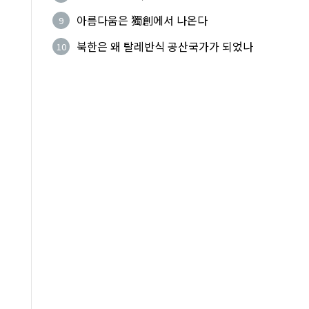
법적 공격 그쳐야
아름다움은 獨創에서 나온다
9
북한은 왜 탈레반식 공산국가가 되었나
10