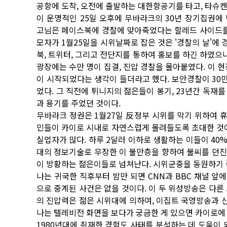
공항에 도착, 오전에 출발하는 대한항공기를 타고, 타슈켄
이 운명적인 25일 오후에 무바라크의 30년 장기집권에
고님은 페이스북에 경찰에 맞아죽었다는 할레드 사이드를 
모자가 1월25일을 시위날짜로 잡은 것은 '경찰의 날'에
북, 트위터, 그리고 전단지를 통하여 홍보를 하긴 하였으
광장에는 수만 명이 집결, 진압 경찰을 몰아붙였다. 이 
이 시작되었다는 생각이 들더라고 했다. 보안경찰이 30만
었다. 그 직전에 튀니지의 젊은들이 봉기, 23년간 독재
과 용기를 주었던 것이다.
무바라크 정권은 1월27일 反정부 시위를 막기 위하여 
민들이 카이로 시내로 자연스럽게 몰려들도록 초대한 것이다
실업자가 많다. 하루 2달러 이하로 생활하는 이들이 40%
대의 정보기술로 무장한 이 불만층을 향하여 불씨를 던진
이 방황하는 젊은이들로 넘쳐난다. 시위군중을 동원하기 
나는 귀국한 직후부터 밤만 되면 CNN과 BBC 채널 
으로 중계된 사건은 없을 것이다. 이 두 위성방송은 다른
의 진압력은 젊은 시위대에 의하여, 이집트 국영방송과
나는 텔레비전 화면을 보다가 궁금한 게 있으면 카이로에
1980년대에 취재한 경험도 사태를 분석하는 데 도움이 