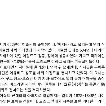
기 622년이 이슬람의 출발점이다. '헤지라'라고 불리는데 우리 식
 이슬람 세력의 대팽창이 시작되었다. 이슬람 군대는 634년에 아라비
 지배하에 있던 이집트로 침공, 정복에 성공하였다. 기독교 국가이던
인구의 약10%는 '콥틱 크리스찬'이라고 불리는 기독교인들이다.
서 보내면서 시타델에 올라갔다. 언덕 위 요새인데, 십자군을 무찌른
살라딘은 아유비드 왕조를 세워 이집트를 통치하고 있었다. 이 요새는
조-맘루크 왕조-오스만 터키 지배-모하메드 알리 통치가 이곳을 중심
 지금의 이스라엘 지역인 아인 잘루트에서 西進(서진)하는 몽골의 騎
리카로 건너오는 것을 저지하였다.
이집트 근대화의 아버지로 일컬어지는 알리가 1828~1848년 사이
가장 돋 보이는 건물이다. 모스크 앞에서 서쪽을 보면 거대한 피라미