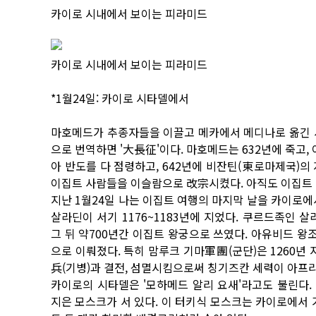
카이로 시내에서 보이는 피라미드
카이로 시내에서 보이는 피라미드
*1월24일: 카이로 시타델에서
마호메드가 추종자들을 이끌고 메카에서 메디나로 옮긴 서
으로 번역하면 '大長征'이다. 마호메드는 632년에 죽고,
아 반도를 다 점령하고, 642년에 비잔틴(東로마제국)의
이집트 사람들을 이슬람으로 改宗시켰다. 아직도 이집트 
지난 1월24일 나는 이집트 여행의 마지막 날을 카이로에
살라딘이 서기 1176~1183년에 지었다. 쿠르드족인 
그 뒤 약700년간 이집트 왕궁으로 쓰였다. 아유비드 왕
으로 이뤄졌다. 특히 맘루크 기마軍團(군단)은 1260년
兵(기병)과 결전, 섬멸시킴으로써 칭기즈칸 세력이 아프
카이로의 시타델은 '모하메드 알리 요새'라고도 불린다. 
지은 모스크가 서 있다. 이 터키식 모스크는 카이로에서 