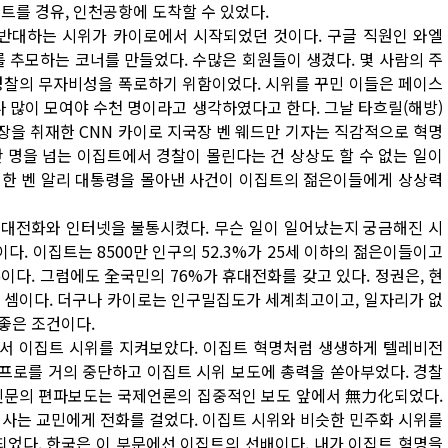
트를 경유, 인천공항에 도착할 수 있었다.
 반대하는 시위가 카이로에서 시작되었던 것이다. 구글 직원인 와엘
추모하는 코너를 만들었다. 수많은 회원들이 생겼다. 몇 사람의 주
 경찰의 무자비성을 폭로하기 위함이었다. 시위를 꾸민 이들은 페이스
나 많이 모여야 수천 명이라고 생각하였다고 한다. 그날 타흐릴(해방)
현장을 취재한 CNN 카이로 지국장 벤 웨드만 기자는 직감적으로 혁명
 명을 넘는 이집트에서 경찰이 몰린다는 건 상상도 할 수 없는 일이
를 한 벤 알리 대통령을 몰아낸 사건이 이집트의 젊은이들에게 상상력
휴대전화와 인터넷을 불통시켰다. 무슨 일이 일어났는지 궁금해진 시
. 이집트는 8500만 인구의 52.3%가 25세 이하의 젊은이들이고
이다. 그럼에도 全국민의 76%가 휴대전화를 갖고 있다. 정권은, 현
 셈이다. 더구나 카이로는 인구밀집도가 세계최고이고, 일자리가 없
좋은 조건이다.
앞에서 이집트 시위를 지켜보았다. 이집트 혁명처럼 생생하게 텔레비전
 프로를 거의 중단하고 이집트 시위 보도에 총력을 쏟아부었다. 경찰
 신문의 편파보도는 국제언론의 집중적인 보도 앞에서 無力化되었다.
 사는 교민에게 전화를 걸었다. 이집트 시위와 비슷한 민주화 시위를
되었다. 한국은 이 부문에선 이집트의 선배이다. 내가 이집트 혁명을