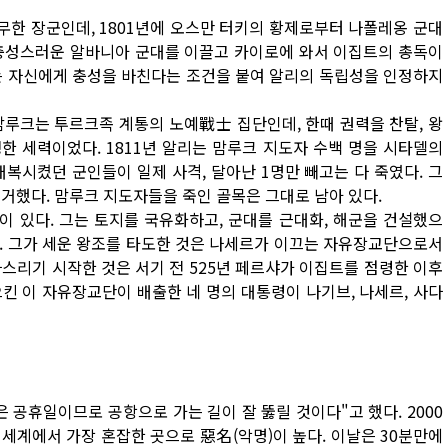
한 장군인데, 1801년에 오스만 터키의 황제로부터 나폴레옹 군대
 충성스러운 알바니아 군대를 이끌고 카이로에 와서 이집트의 총독이
는 자신에게 충성을 바친다는 조건을 붙여 알리의 독립성을 인정하지
맘루크는 투르크족 계통의 노예戰士 집단인데, 한때 권력을 찬탈, 왕
한 세력이었다. 1811년 알리는 맘루크 지도자 수백 명을 시타델의
복시켰던 군인들이 일제 사격, 달아난 1명만 빼고는 다 죽였다. 그
거했다. 맘루크 지도자들을 죽인 골목은 그대로 남아 있다.
덤이 있다. 그는 토지를 국유화하고, 군대를 근대화, 해군을 건설했으
. 그가 세운 왕조를 타도한 것은 나세르가 이끄는 자유장교단으로서
스리기 시작한 것은 서기 전 525년 페르샤가 이집트를 점령한 이후
킨 이 자유장교단이 배출한 네 명의 대통령이 나기브, 나세르, 사다
은 공휴일이므로 공항으로 가는 길이 잘 뚫릴 것이다"고 했다. 2000
 세계에서 가장 혼잡한 곳으로 惡名(악명)이 높다. 이날은 30분만에