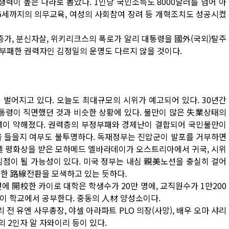
쟁력이 높은 나라로 뽑았다. 1인당 국민소득도 8000달러를 넘어 아
6세까지의 의무교육, 여성의 사회참여 장려 등 개혁조치도 성공시켰
증가, 분신자살, 위키리크스의 폭로가 알리 대통령을 國外(국외)탈주
 부패한 권력자인 김정일의 운명도 다르지 않을 것이다.
벌어지고 있다. 오늘도 최대규모의 시위가 예고되어 있다. 30년간
대통령이 직면했던 것과 비슷한 상황에 있다. 불만이 많은 失業상태의
단력이 약해졌다. 권력층의 부정부패와 경제난이 결합되어 국민불만이
을 들을지 여부도 불투명하다. 독재정부는 진압군이 발포를 거부하면
노벨 평화상을 받은 모하메드 엘바라데이가 오스트리아에서 귀국, 시위
심점이 될 가능성이 있다. 미국 정부는 내심 親美노선을 충실히 걸어
냥한 路線전환을 모색하고 있는 듯하다.
에 開校한 카이로 대학은 학생수가 20만 명에, 교직원수가 1만200
 이 학교에서 공부한다. 중동의 人材 양성소이다.
 유엔 사무총장, 야셀 아라파트 PLO 의장(사망), 배우 오마 샤리
의 2인자 알 자와이리 등이 있다.