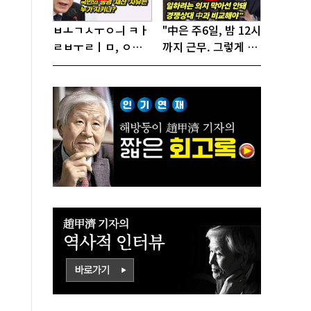
ㅂㅗㄱㅅㅜㅇㅢ ㅋㅏ
"中은 주6일, 밤 12시
ㄹㅂㅜㄹㅣㅁ, ㅇㅙ
까지 근무. 그렇게 일
ㄱㅜㄱㅁㅣㄴㄷㅡㄹ
해서 어떻게 경쟁하
ㅇㅣ ㄷㅏㅇㅎㅐㅇㅑ
냐 반문하더라"
ㅎㅏㄴㅏ?