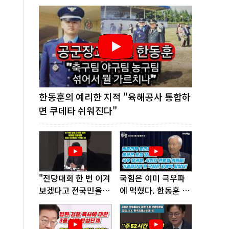
한동훈의 예리한 지적 "육해공사 통합하
면 쿠데타 쉬워진다"
"전당대회 한 번 이겨
국힘은 이미 극우파
보겠다고 전국민을
에 먹혔다. 한동훈 창
'지옥문'으로 밀어!"
당이 답!