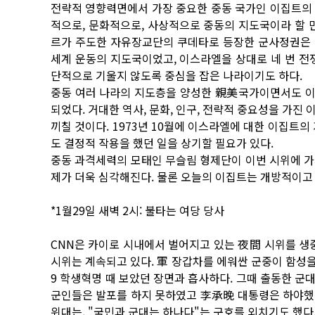
전략적 영향력면에서 가장 중요한 중동 국가인 이집트의
적으로, 문화적으로, 사상적으로 중동의 지도국이라 할 만하
르가 주도한 자유장교단의 쿠데타로 등장한 군사정권은 사
세계 운동의 지도국이었고, 이스라엘을 상대로 네 번 전
단적으로 기울지 않도록 중심을 잡은 나라이기도 하다.
중동 여러 나라의 지도층을 양성한 親美국가이면서도 이
되었다. 거대한 역사, 문화, 인구, 전략적 중요성을 가진
끼칠 것이다. 1973년 10월에 이스라엘에 대한 이집트
도 결정적 작용을 했던 일을 상기할 필요가 있다.
중동 과격세력의 모태인 무슬림 형제단이 이번 시위에 가
제가 더욱 심각해진다. 물론 오늘의 이집트는 개방적이고
*1월29일 새벽 2시: 불타는 여당 당사
CNN은 카이로 시내에서 벌어지고 있는 夜間 시위를 
시위는 계속되고 있다. 軍 장갑차를 에워싼 군중이 함성을 
9 학생혁명 때 보았던 장면과 흡사하다. 그때 출동한 
군인들은 발포를 하지 못하였고 李承晩 대통령은 하야했
위대는, "국민과 군대는 하나다"는 구호를 외치기도 했다