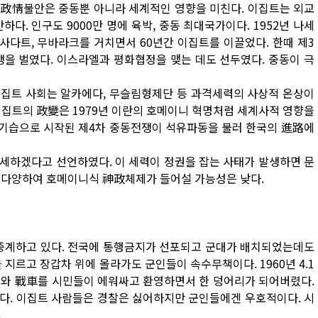
 政情불안은 중동뿐 아니라 세계적인 영향을 미친다. 이집트는 외교
다. 인구도 9000만 명에 육박, 중동 최대국가이다. 1952년 나세
다트, 무바라크를 거치면서 60년간 이집트를 이끌었다. 한때 제3
쟁을 벌였다. 이스라엘과 평화협정을 맺는 데도 선두였다. 중동이 극
집트 사회는 알카에다, 무슬림형제단 등 과격세력의 사상적 온상이
 이집트의 政變은 1979년 이란의 호메이니 혁명처럼 세계사적 영향을
의 기습으로 시작된 제4차 중동전쟁이 석유파동을 불러 한국의 進路에
세하겠다고 선언하였다. 이 세력이 정권을 잡는 사태가 발생하면 문
 다양하여 호메이니식 神政체제가 들어설 가능성은 낮다.
생중계하고 있다. 전국에 통행금지가 선포되고 군대가 배치되었는데도
지르고 장갑차 위에 올라가도 군인들이 속수무책이다. 1960년 4.1
군대와 戰車를 시민들이 에워싸고 환영하면서 한 덩어리가 되어버렸다.
다. 이집트 사람들은 경찰은 싫어하지만 군인들에겐 우호적이다. 시
.