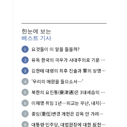
한눈에 보는
베스트 기사
요것들이 이 말을 들을까?
1
유독 한국의 극우가 사대주의로 기운 이
2
유!
김현태 대령의 최후 진술과 軍의 상명하
3
복(上命下服)
'우리의 애원을 들으소서…'
4
북한의 요진통(要津通)은 3대세습의 사
5
기성
이재명 취임 1년…외교는 무난, 내치(內
6
治)는 난맥상
중임(重任)변경 개헌은 감옥 안 가려는
7
헛된 꿈
대통령·민주당, 대법원장에 대한 反헌
8