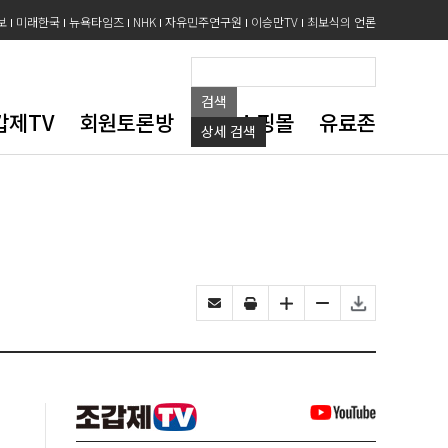
보
미래한국
뉴욕타임즈
NHK
자유민주연구원
이승만TV
최보식의 언론
검색
갑제TV
회원토론방
도서쇼핑몰
유료존
상세
검색