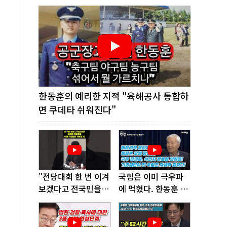
한동훈의 예리한 지적 "육해공사 통합하
면 쿠데타 쉬워진다"
"전당대회 한 번 이겨
국힘은 이미 극우파
보겠다고 전국민을
에 먹혔다. 한동훈 창
'지옥문'으로 밀어!"
당이 답!