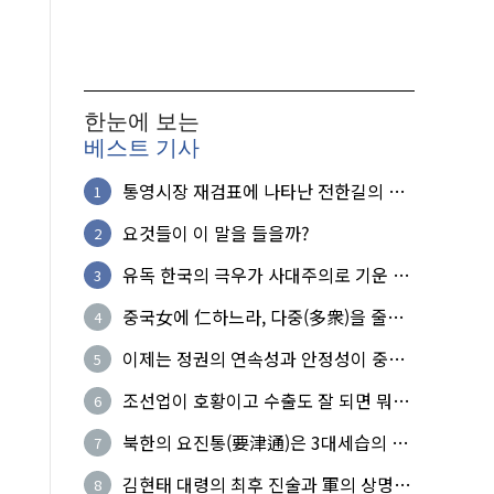
한눈에 보는
베스트 기사
통영시장 재검표에 나타난 전한길의 무
1
식한 거짓선동!
요것들이 이 말을 들을까?
2
유독 한국의 극우가 사대주의로 기운 이
3
유!
중국女에 仁하느라, 다중(多衆)을 줄세
4
운 의사
이제는 정권의 연속성과 안정성이 중요
5
하다
조선업이 호황이고 수출도 잘 되면 뭐하
6
노?
북한의 요진통(要津通)은 3대세습의 사
7
기성
김현태 대령의 최후 진술과 軍의 상명하
8