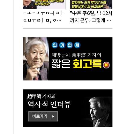
ㅂㅗㄱㅅㅜㅇㅢ ㅋㅏ
"中은 주6일, 밤 12시
ㄹㅂㅜㄹㅣㅁ, ㅇㅙ
까지 근무. 그렇게 일
ㄱㅜㄱㅁㅣㄴㄷㅡㄹ
해서 어떻게 경쟁하
ㅇㅣ ㄷㅏㅇㅎㅐㅇㅑ
냐 반문하더라"
ㅎㅏㄴㅏ?