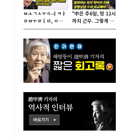
ㅂㅗㄱㅅㅜㅇㅢ ㅋㅏ
"中은 주6일, 밤 12시
ㄹㅂㅜㄹㅣㅁ, ㅇㅙ
까지 근무. 그렇게 일
ㄱㅜㄱㅁㅣㄴㄷㅡㄹ
해서 어떻게 경쟁하
ㅇㅣ ㄷㅏㅇㅎㅐㅇㅑ
냐 반문하더라"
ㅎㅏㄴㅏ?