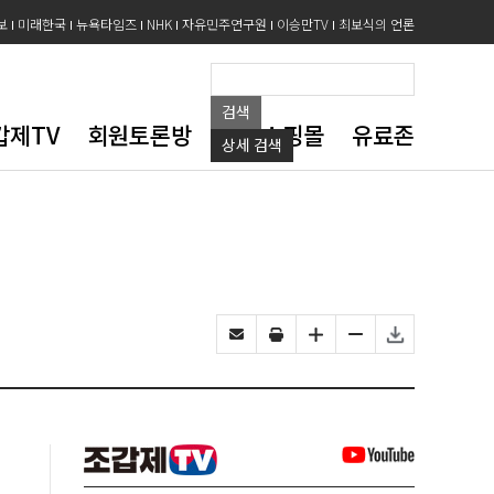
보
미래한국
뉴욕타임즈
NHK
자유민주연구원
이승만TV
최보식의 언론
검색
갑제TV
회원토론방
도서쇼핑몰
유료존
상세
검색