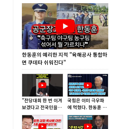
한동훈의 예리한 지적 "육해공사 통합하
면 쿠데타 쉬워진다"
"전당대회 한 번 이겨
국힘은 이미 극우파
보겠다고 전국민을
에 먹혔다. 한동훈 창
'지옥문'으로 밀어!"
당이 답!