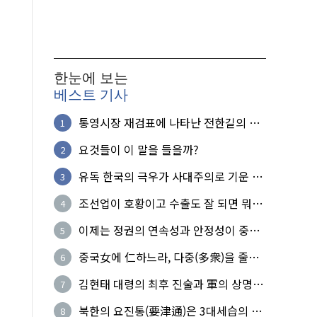
한눈에 보는
베스트 기사
통영시장 재검표에 나타난 전한길의 무
1
식한 거짓선동!
요것들이 이 말을 들을까?
2
유독 한국의 극우가 사대주의로 기운 이
3
유!
조선업이 호황이고 수출도 잘 되면 뭐하
4
노?
이제는 정권의 연속성과 안정성이 중요
5
하다
중국女에 仁하느라, 다중(多衆)을 줄세
6
운 의사
김현태 대령의 최후 진술과 軍의 상명하
7
복(上命下服)
북한의 요진통(要津通)은 3대세습의 사
8