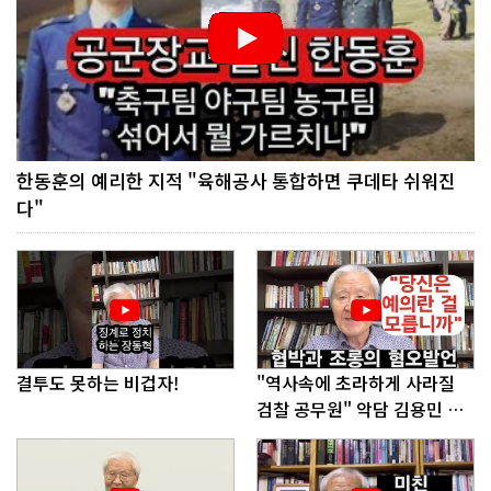
한동훈의 예리한 지적 "육해공사 통합하면 쿠데타 쉬워진
다"
결투도 못하는 비겁자!
"역사속에 초라하게 사라질
검찰 공무원" 악담 김용민 의
원에게!