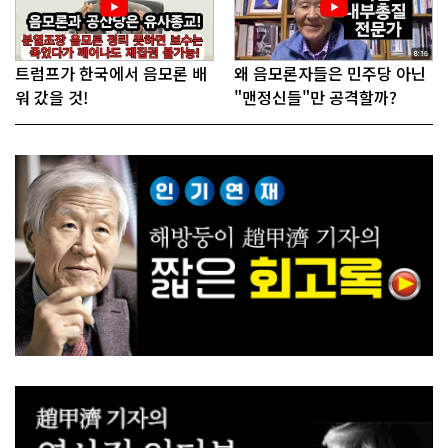
트럼프가 한국에서 음모론 배
왜 음모론자들은 민주당 아닌
워 갔을 것!
"맨정신들"만 공격할까?