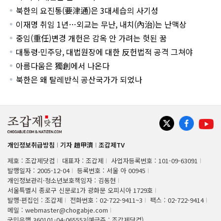
북한의 요진통(要津通)은 3대세습의 사기성
이재명 취임 1년…외교는 무난, 내치(內治)는 난맥상
중임(重任)변경 개헌은 감옥 안 가려는 헛된 꿈
대통령·민주당, 대법원장에 대한 反헌법적 공격 그쳐야
아름다움은 獨創에서 나온다
북한은 왜 탈레반식 공산국가가 되었나
개인정보취급방침
기자 趙甲濟
조갑제TV
제호 : 조갑제닷컴
대표자 : 조갑제
사업자등록번호 : 101-09-63091
발행일자 : 2005-12-04
등록번호 : 서울 아 00945
개인정보관리·청소년보호책임자 : 김동현
서울특별시 종로구 신문로1가 광화문 오피시아 1729호
발행·편집인 : 조갑제
전화번호 : 02-722-9411~3
팩스 : 02-722-9414
메일 : webmaster@chogabje.com
국민은행 360101-04-065553(예금주 : 조갑제닷컴)