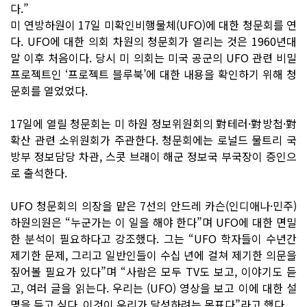
다.”
미 연방하원이 17일 미확인비행물체(UFO)에 대한 청문회를 연
다. UFO에 대한 의회 차원의 청문회가 열리는 것은 1960년대
말 이후 처음이다. 당시 미 의회는 미국 공군의 UFO 관련 비밀
프로젝트인 ‘프로젝트 블루북’에 대한 내용을 확인하기 위해 청
문회를 열었었다.
17일에 열릴 청문회는 미 하원 정보위원회의 對테러·對방첩·對
확산 관련 소위원회가 주관한다. 청문회에는 로널드 물트리 국
방부 정보담당 차관, 스콧 브래이 해군 정보국 부국장이 증인으
로 출석한다.
UFO 청문회의 의장을 맡은 7선의 안드레 카슨(인디애나·민주)
하원의원은 “누군가는 이 일을 해야 한다”며 UFO에 대한 면밀
한 분석이 필요하다고 강조했다. 그는 “UFO 학자들이 수년간
제기한 문제, 그리고 일반인들이 수십 년에 걸쳐 제기한 의문을
짚어볼 필요가 있다”며 “사람은 모두 TV도 보고, 이야기도 듣
고, 여러 글을 읽는다. 우리는 (UFO) 영상을 보고 이에 대한 설
명을 듣고 싶다. 이것이 우리가 달성하려는 목표다”라고 했다.