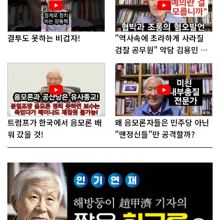
결투도 못하는 비겁자!
"역사속에 초라하게 사라질
검찰 공무원" 악담 김용민 의
원에게!
트럼프가 한국에서 음모론 배
왜 음모론자들은 민주당 아닌
워 갔을 것!
"맨정신들"만 공격할까?