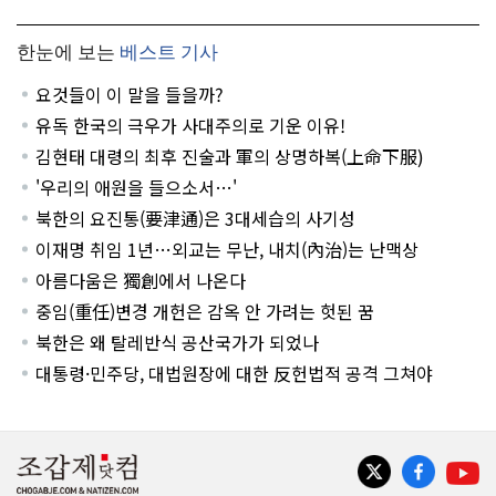
한눈에 보는
베스트 기사
요것들이 이 말을 들을까?
유독 한국의 극우가 사대주의로 기운 이유!
김현태 대령의 최후 진술과 軍의 상명하복(上命下服)
'우리의 애원을 들으소서…'
북한의 요진통(要津通)은 3대세습의 사기성
이재명 취임 1년…외교는 무난, 내치(內治)는 난맥상
아름다움은 獨創에서 나온다
중임(重任)변경 개헌은 감옥 안 가려는 헛된 꿈
북한은 왜 탈레반식 공산국가가 되었나
대통령·민주당, 대법원장에 대한 反헌법적 공격 그쳐야