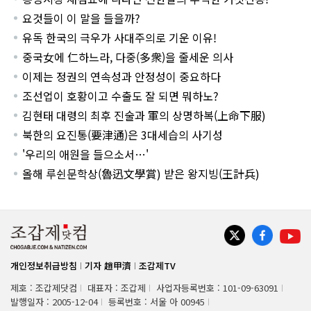
요것들이 이 말을 들을까?
유독 한국의 극우가 사대주의로 기운 이유!
중국女에 仁하느라, 다중(多衆)을 줄세운 의사
이제는 정권의 연속성과 안정성이 중요하다
조선업이 호황이고 수출도 잘 되면 뭐하노?
김현태 대령의 최후 진술과 軍의 상명하복(上命下服)
북한의 요진통(要津通)은 3대세습의 사기성
'우리의 애원을 들으소서…'
올해 루쉰문학상(魯迅文學賞) 받은 왕지빙(王計兵)
개인정보취급방침
기자 趙甲濟
조갑제TV
제호 : 조갑제닷컴
대표자 : 조갑제
사업자등록번호 : 101-09-63091
발행일자 : 2005-12-04
등록번호 : 서울 아 00945