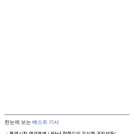
한눈에 보는
베스트 기사
통영시장 재검표에 나타난 전한길의 무식한 거짓선동!