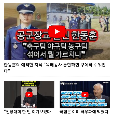
한동훈의 예리한 지적 "육해공사 통합하면 쿠데타 쉬워진
다"
"전당대회 한 번 이겨보겠다
국힘은 이미 극우파에 먹혔다.