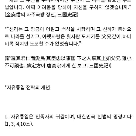
법입니다. 어찌 어려움을 당하여 자신을 구하지 않겠습니까."
(金庾信의 자주국방 정신, 三國史記)
*"신라는 그 임금이 어질고 백성을 사랑하며 그 신하가 충성으
로 나라를 섬기고, 아랫사람은 윗사람 모시기를 父兄같이 하니
비록 작지만 도모할 수가 없었습니다."
(新羅其君仁而愛民 其臣忠以事國 下之人事其上如父兄 雖小
不可謨也. 蘇定方이 唐高宗에게 한 보고. 三國史記))
*자유통일 전략의 개념
1. 자유통일은 민족사의 귀결이며, 대한민국 헌법의 명령이다
(1, 3, 4,10조).