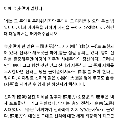
이에 金庾信이 말했다.
'개는 그 주인을 두려워하지만 주인이 그 다리를 밟으면 무는 법
입니다. 어찌 어려움을 당하여 자신을 구하지 않겠습니까. 청컨
대 대왕께서는 허가해주십시오'
金庾信이 한 말은 三國史記(삼국사기)에 '自救(자구)'로 표현되
어 있다. 신라가 개노릇을 하여 唐을 섬길 용의는 있다. 唐이 신
라를 존중해주면(이것이 자주적 사대주의의 정신이다). 그러나
만약 唐이 크고 힘센 것만 믿고 신라의 자존심과 그 존재 자체를
무시한다면 신라는 당을 물어뜯어서라도 自救를 해야 한다는
말이다. 이야말로 신라와 같은 小國이 大國을 옆에 두고도 自尊
(자존)을 지켜갈 수 있게 한 정신력의 핵심이다.
신라가 臨戰(임전)태세를 갖추자 蘇定方(소정방)의 唐軍은 백
제 포로들만 데리고 귀환했다. 당시는 唐의 전성기 高宗(고종)
시대였다. 고종은 '어찌하여 신라마저 치지 않았는가'라고 물었
다. 蘇定方의 대답은 그대로 신라에 대한 세계 최강국의 최고군