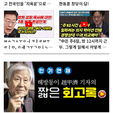
고 전국민을 '지옥문'으로 밀
한동훈 창당이 답!
어!"
ㅂㅗㄱㅅㅜㅇㅢ ㅋㅏㄹㅂㅜ
"中은 주6일, 밤 12시까지 근
ㄹㅣㅁ, ㅇㅙ ㄱㅜㄱㅁㅣㄴㄷ
무. 그렇게 일해서 어떻게 경
ㅡㄹㅇㅣ ㄷㅏㅇㅎㅐㅇㅑ ㅎ
쟁하냐 반문하더라"
ㅏㄴㅏ?