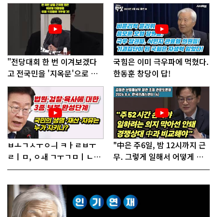
"전당대회 한 번 이겨보겠다
국힘은 이미 극우파에 먹혔다.
고 전국민을 '지옥문'으로 밀
한동훈 창당이 답!
어!"
ㅂㅗㄱㅅㅜㅇㅢ ㅋㅏㄹㅂㅜ
"中은 주6일, 밤 12시까지 근
ㄹㅣㅁ, ㅇㅙ ㄱㅜㄱㅁㅣㄴㄷ
무. 그렇게 일해서 어떻게 경
ㅡㄹㅇㅣ ㄷㅏㅇㅎㅐㅇㅑ ㅎ
쟁하냐 반문하더라"
ㅏㄴㅏ?