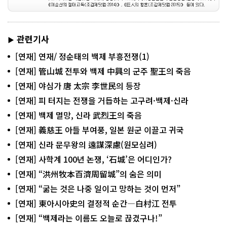
관련기사
▶
[연재] 연재/ 정순태의 백제 부흥전쟁(1)
[연재] 管山城 전투와 백제 中興의 군주 聖王의 죽음
[연재] 야심가 唐 太宗 李世民의 등장
[연재] 피 터지는 전쟁을 거듭하는 고구려·백제·신라
[연재] 백제 멸망, 신라 武烈王의 죽음
[연재] 義慈王 아들 부여풍, 일본 원군 이끌고 귀국
[연재] 신라 문무왕의 遠謀深慮(원모심려)
[연재] 사학계 100년 논쟁, ‘石城’은 어디인가?
[연재] “洪州牧本百濟周留城”의 숨은 의미
[연재] “굶는 것은 나중 일이고 망하는 것이 먼저”
[연재] 東아시아史의 결정적 순간―白村江 전투
[연재] “백제라는 이름도 오늘로 끊겼구나!”