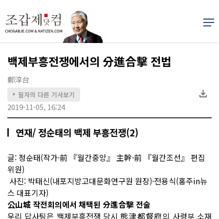
백제부흥전쟁에서의 分進合擊 전법
鄭淳台
필자의 다른 기사보기
▶
2019-11-05, 16:24
연재/ 정순태의 백제 부흥전쟁(2)
글: 정순태(작가·前 『월간중앙』 主幹·前 『월간조선』 편집
위원)
사진: 박태신(내포지방고대문화연구원 원장)·전용식(홍주in뉴
스 대표기자)
公山城 작전회의에서 채택된 分進合擊 전술
우리 답사팀은 백제부흥전쟁 당시 熊津都督府의 사령부 소재