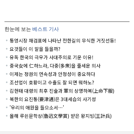
한눈에 보는
베스트 기사
통영시장 재검표에 나타난 전한길의 무식한 거짓선동!
요것들이 이 말을 들을까?
유독 한국의 극우가 사대주의로 기운 이유!
중국女에 仁하느라, 다중(多衆)을 줄세운 의사
이제는 정권의 연속성과 안정성이 중요하다
조선업이 호황이고 수출도 잘 되면 뭐하노?
김현태 대령의 최후 진술과 軍의 상명하복(上命下服)
북한의 요진통(要津通)은 3대세습의 사기성
'우리의 애원을 들으소서…'
올해 루쉰문학상(魯迅文學賞) 받은 왕지빙(王計兵)