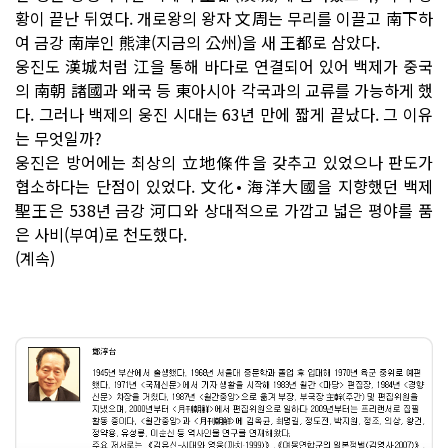
황이 끝난 뒤였다. 개로왕의 왕자 文周는 무리를 이끌고 南下하
여 금강 南岸인 熊津(지금의 公州)을 새 王都로 삼았다.
웅진도 漢城처럼 江을 통해 바다로 연결되어 있어 백제가 중국
의 南朝 諸國과 왜국 등 東아시아 각국과의 교류를 가능하게 했
다. 그러나 백제의 웅진 시대는 63년 만에 짧게 끝났다. 그 이유
는 무엇일까?
웅진은 방어에는 최상의 立地條件을 갖추고 있었으나 판도가
협소하다는 단점이 있었다. 文化• 海洋大國을 지향했던 백제
聖王은 538년 금강 河口와 상대적으로 가깝고 넓은 평야를 품
은 사비(부여)로 천도했다.
(계속)