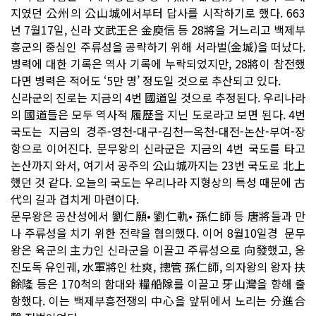
지였던 公州의 公山城에서부터 답사를 시작하기로 했다. 663
년 7월17일, 신라 文武王은 金庾信 등 28將을 거느리고 백제부
흥군의 중심인 주류성을 공략하기 위해 서라벌(金城)을 떠났다.
병력에 대한 기록은 역사 기록에 누락되었지만, 28將이 참전했
다면 병력은 적어도 ‘5만 명’ 정도일 것으로 추산되고 있다.
신라군의 진로는 지금의 4번 國道일 것으로 추정된다. 우리나라
의 國道들은 모두 역사적 履歷을 지닌 도로라고 보면 된다. 4번
국도는 지금의 경주-영천-대구-김천—옥천-대전-논산-부여-장
항으로 이어진다. 문무왕의 신라군은 지금의 4번 국도를 타고
논산까지 와서, 여기서 공주의 公山城까지는 23번 국도로 北上
했던 것 같다. 오늘의 국도는 우리나라 지형상의 특성 때문에 古
代의 길과 겹치게 마련이다.
문무왕은 공산성에서 劉仁願• 劉仁軌• 孫仁師 등 唐將들과 만
나 주류성을 치기 위한 전략을 협의했다. 이어 8월10일경 문무
왕은 육군의 主力인 신라군을 이끌고 주류성으로 向發했고, 웅
진도독 유인궤, 水軍將인 杜爽, 摠管 孫仁師, 의자왕의 왕자 扶
餘隆 등은 170척의 함대와 糧船隊를 이끌고 牙山灣을 향해 출
항했다. 이는 백제부흥전쟁의 中心을 앞뒤에서 노리는 分進合