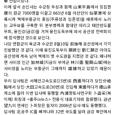
擊 전법이었다.
이에 앞서 손인사는 수군장 두상과 함께 山東半島에서 징집한
唐의 원군 7000명을 이끌고 663년 6월 아산만의 仙掌港에 상
륙시켜 백제부흥군의 중심(주류성과 임존성)을 배후에서 노리
는 교두보를 구축한 뒤 본부병력과 함대만 데리고 태안반도를
우회, 웅진강(금강)을 거쳐 웅진도독부에 와서 공산성 전략회의
에 참석했던 것으로 보인다.
나당 연합군의 육군과 수군은 8월10일 前後해 공산성에서 각각
진발했던 것 같다. 이때 웅진도독부의 鎭將인 劉仁願은 아마도
공산성에 계속 남아 백제의 옛 수도권을 지켰던 것 같다. 왜냐하
면 사비성 인근 加林城(지금의 부여군 林川面 聖興山城)에는
사비성을 노리는 부흥군이 그때까지 雄據하고 있었기 때문이
다.
우리 답사팀은 서해안고속도로(15번)로 西進하다가 당진分岐
點에서 당진-大田고속도로(30번)로 진입해 東進하다가 禮山휴
게소에 들러 이번 답사에 동행할 內浦향토사연구회 卜益采(복
익채) 회장과 <홍주in뉴스> 전용식 대표기자와 합류했다. 금년
望九의 연세인 卜회장은 필자의 2006년 답사 때도 동행했다.
답사팀 北공주 IC를 빠져나와 32번 국도를 달려 금강 북안에서