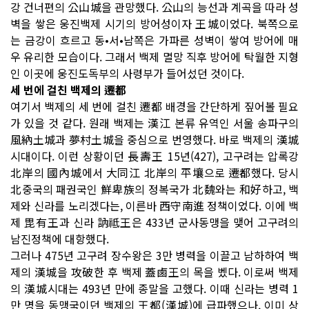
강 건너편의 公山城을 관망했다. 公山의 능선과 계곡을 따라 성
벽을 쌓은 웅진백제 시기의 방어성이자 王城이었다. 북쪽으로
는 금강이 흐르고 동•서•남쪽은 가파른 성벽이 쌓여 방어에 매
우 유리한 모습이다. 그래서 백제 멸망 직후 방어에 탁월한 지형
인 이곳에 웅진도독부의 사령부가 들어섰던 것이다.
세 번에 걸친 백제의 遷都
여기서 백제의 세 번에 걸친 遷都 배경을 간단하게 짚어볼 필요
가 있을 것 같다. 원래 백제는 漢江 본류 유역인 서울 송파구의
風納土城과 夢村土城을 중심으로 번영했다. 바로 백제의 漢城
시대이다. 이런 상황이던 長壽王 15년(427), 고구려는 압록강
北岸의 國內城에서 大同江 北岸의 平壤으로 遷都했다. 당시
北중국의 패권국인 鮮卑族의 정복국가 北魏와는 和好하고, 백
제와 신라를 노리겠다는, 이른바 西守南進 정책이었다. 이에 백
제 毘有王과 신라 訥祗王은 433년 군사동맹을 맺어 고구려의
남진정책에 대항했다.
그러나 475년 고구려 장수왕은 3만 병력을 이끌고 남하하여 백
제의 漢城을 攻破한 후 백제 蓋鹵王의 목을 벴다. 이로써 백제
의 漢城시대는 493년 만에 종말을 고했다. 이때 신라는 병력 1
만 명을 동맹국이던 백제의 王都(漢城)에 급파했으나, 이미 상