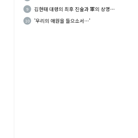
기성
김현태 대령의 최후 진술과 軍의 상명하
9
복(上命下服)
'우리의 애원을 들으소서…'
10