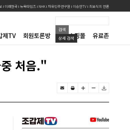
보
미래한국
뉴욕타임즈
NHK
자유민주연구원
이승만TV
최보식의 언론
검색
갑제TV
회원토론방
도서쇼핑몰
유료존
상세
검색
중 처음."