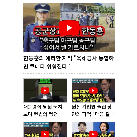
한동훈의 예리한 지적 "육해공사 통합하
면 쿠데타 쉬워진다"
대통령이 당원 눈치
원전 기업인 출신 장
보며 헌법의 명령 거
관의 파격 "마음 같아
부, 발목 잡혔다!
서는 수도권에 원전
짓고싶다"