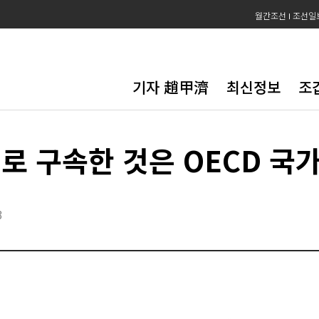
월간조선
조선일
기자 趙甲濟
최신정보
조
로 구속한 것은 OECD 국가
3