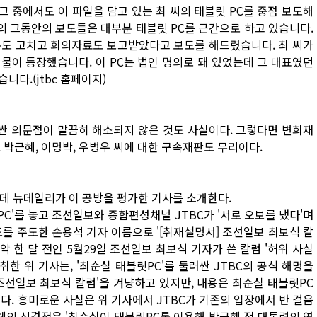
그 중에서도 이 파일을 담고 있는 최 씨의 태블릿 PC를 중점 보도해
 그동안의 보도들은 대부분 태블릿 PC를 근간으로 하고 있습니다.
설문도 고치고 회의자료도 보고받았다고 보도를 해드렸습니다. 최 씨가
인물이 등장했습니다. 이 PC는 법인 명의로 돼 있었는데 그 대표였던
다.(jtbc 홈페이지)
러싼 의문점이 말끔히 해소되지 않은 것도 사실이다. 그렇다면 변희재
 박근혜, 이명박, 우병우 씨에 대한 구속재판도 무리이다.
는데 뉴데일리가 이 공방을 평가한 기사를 소개한다.
C'를 놓고 조선일보와 종합편성채널 JTBC가 '서로 오보를 냈다'며
도를 주도한 손용석 기자 이름으로 '[취재설명서] 조선일보 최보식 칼
약 한 달 전인 5월29일 조선일보 최보식 기자가 쓴 칼럼 '허위 사실
한 위 기사는, '최순실 태블릿PC'를 둘러싼 JTBC의 공식 해명을
'조선일보 최보식 칼럼'을 겨냥하고 있지만, 내용은 최순실 태블릿PC
다. 흥미로운 사실은 위 기사에서 JTBC가 기존의 입장에서 반 걸음
체의 신경전은 '최순실이 태블릿PC롤 이용해 박근혜 전 대통령의 연