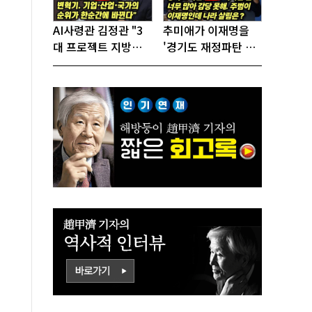
AI사령관 김정관 "3
추미애가 이재명을
대 프로젝트 지방투
'경기도 재정파탄 책
자는 국가생존을 건
임자'로 지목!
대전략"