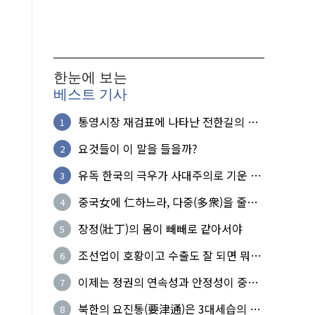
한눈에 보는
베스트 기사
통영시장 재검표에 나타난 전한길의 무
1
식한 거짓선동!
요것들이 이 말을 들을까?
2
유독 한국의 극우가 사대주의로 기운 이
3
유!
중국女에 仁하느라, 다중(多衆)을 줄세
4
운 의사
장정(壯丁)의 몸이 빼빼로 같아서야
5
조선업이 호황이고 수출도 잘 되면 뭐하
6
노?
이제는 정권의 연속성과 안정성이 중요
7
하다
북한의 요진통(要津通)은 3대세습의 사
8