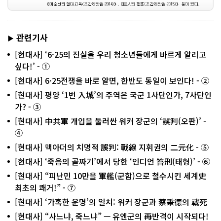
관련기사
▶
[현대사] ‘6·25의 진실을 우리 청소년들에게 바르게 알리고
싶다!’ - ①
[현대사] 6·25전쟁을 바로 알면, 한반도 통일이 보인다! - ②
[현대사] 평양 ‘1번 入城’의 주역은 국군 1사단인가, 7사단인
가? - ③
[현대사] 中共軍 개입을 둘러싼 워커 장군의 ‘誤判(오판)’ -
④
[현대사] 맥아더의 치명적 誤判: 戰線 지휘권의 二元化 - ⑤
[현대사] ‘죽음의 골짜기’에서 당한 ‘인디언 笞刑(태형)’ - ⑥
[현대사] “피난민 10만을 軍艦(군함)으로 철수시킨 세계史
최초의 쾌거!” - ⑦
[현대사] ‘가혹한 운명’의 일치: 워커 장군과 蔡秉德의 戰死
[현대사] “사느냐, 죽느냐” — 유엔군의 再반격이 시작되다!