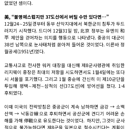
없었던 셈이다.
美, “불명예스럽지만 37도선에서 버틸 수만 있다면…”
12월24∼25일경부터 동부 산악지대에서 북한군의 침투가 두드
러지기 시작했다. 드디어 12월31일 밤, 北京 정부는 유엔의 和
平 제안을 걷어차는 의지를 행동으로 나타냈다. 중공의 대군이
38선 남쪽으로 눈사태처럼 쏟아져 들어온 것이었다. 이른바 정
월공세(1951년)였다.
교통사고로 전사한 워커 대장을 대신해 제8군사령관에 취임한
리지웨이 중장은 최대의 저항을 시도하면서도 1월4일에는 또다
시 서울을 포기했다. 그리고 1월 중순에 간신히 미 제10군단을
투입해 평택∼제천∼삼척의 선(37도선)에 방어선을 쳤다. 1·4
후퇴였다.
이때 미국의 전략방침은 중공군이 계속 남하하면 금강 → 소백
산맥 → 낙동강線으로 후퇴하면서 공산군에 견디기 어려운 손
해를 가해 停戰으로 유도한다는 것이었다. 하지만, 그것이 군사
적으로 불가능하다면 제8군을 일본으로 철수시킨다는 계획이