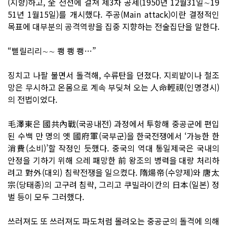
(지향)하고, 全 전선에 걸쳐 제3차 공세(1950년 12월31일∼19
51년 1월15일)를 개시했다. 주공(Main attack)이란 결정적인
목표에 대부분의 공격역량을 집중 지향하는 전술집단을 말한다.
“삘릴리리∼∼ 쾡 쾡 쾡…”
징치고 나팔 불면서 돌격해, 수류탄을 던졌다. 지뢰밭이나 철조
망은 무시하고 온몸으로 계속 부딪쳐 오는 人命輕視(인명경시)
의 전법이었다.
毛澤東은 國共內戰(국공내전) 과정에서 투항해 중공군에 편입
된 수백 만 명의 옛 國府軍(국부군)을 한국전쟁에서 ‘가능한 한
消費(소비)’할 작정인 듯했다. 중국의 역대 통일제국은 국내의
안정을 기하기 위해 으레 패망한 前 왕조의 병력을 대량 처리하
려고 對外(대외) 침략전쟁을 일으켰다. 隋煬帝(수양제)와 唐太
宗(당태종)의 고구려 침략, 그리고 쿠빌라이칸의 日本(일본) 정
벌 등이 모두 그러했다.
쓰러져도 또 쓰러져도 파도처럼 몰려오는 중공군의 돌격에 의해