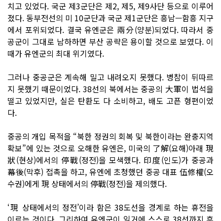
치고 있었다. 국군 제3군단은 제2, 제5, 제9사단 등으로 이루어
졌다. 동부전선의 미 10군단과 국군 제1군단은 흥남—함흥 지구
에서 포위되었다. 결국 유엔군은 兩分(양분)되었다. 따라서 중
공군이 그대로 남하하면 부산 공략은 용이할 것으로 보였다. 이
때가 유엔군의 최대 위기였다.
그러나 중공군은 계속해 밀고 내려오지 못했다. 병참이 뒤따르
지 못했기 때문이었다. 38선의 북에서는 중공의 大軍이 법석을
떨고 있었지만, 실은 탄환도 다 소비하고, 배도 고픈 형편이었
다.
중공의 개입 목적을 “북한 정권의 회복 및 북한이라는 완충지역
확보”에 있는 것으로 오해한 유엔은, 미국의 了解(요해)아래 現
狀(현상)에서의 停戰(정전)을 모색했다. 印度(인도)가 중공과
幕後(막후) 접촉을 하고, 유엔에 초청했던 중공 대표 伍修權(오
수권)에게 現 상태에서의 停戰(정전)을 제의했다.
‘現 상태에서의 정전’이라 함은 38도선을 경계로 하는 휴전을
이르는 것이다. 그리하여 유엔군이 일거에 스스로 38선까지 후