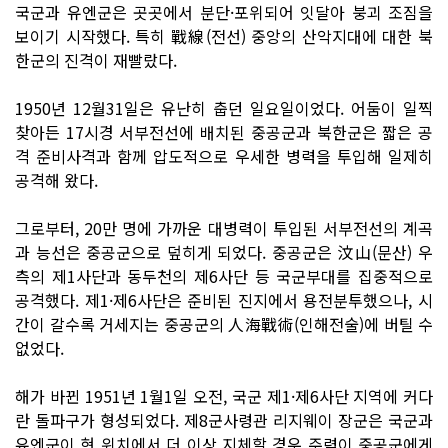
국군과 유엔군은 곳곳에서 분단·포위되어 잇달아 붕괴 조짐을
보이기 시작했다. 특히 戰線(전선) 중앙의 산악지대에 대한 북
한군의 진격이 재빨랐다.
1950년 12월31일은 유난히 춥던 일요일이었다. 어둠이 일찍
찾아든 17시경 서부전선에 배치된 중공군과 북한군은 짧은 공
격 준비사격과 함께 압도적으로 우세한 병력을 투입해 일제히
공격해 왔다.
그로부터, 20만 명에 가까운 대병력이 투입된 서부전선의 계곡
과 능선은 중공군으로 덮히게 되었다. 중공군은 汶山(문산) 우
측의 제1사단과 동두천의 제6사단 등 국군부대를 집중적으로
공격했다. 제1·제6사단은 준비된 진지에서 용전분투했으나, 시
간이 갈수록 거세지는 중공군의 人海戰術(인해전술)에 버틸 수
없었다.
해가 바뀐 1951년 1월1일 오전, 국군 제1·제6사단 지역에 커다
란 돌파구가 형성되었다. 제8군사령관 리지웨이 장군은 국군과
유엔군이 현 위치에서 더 이상 지체할 경우 주력이 중공군에게