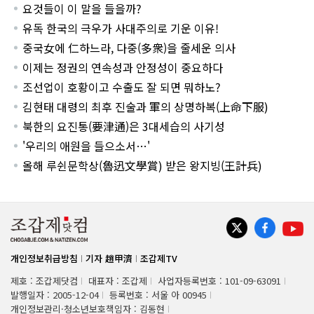
요것들이 이 말을 들을까?
유독 한국의 극우가 사대주의로 기운 이유!
중국女에 仁하느라, 다중(多衆)을 줄세운 의사
이제는 정권의 연속성과 안정성이 중요하다
조선업이 호황이고 수출도 잘 되면 뭐하노?
김현태 대령의 최후 진술과 軍의 상명하복(上命下服)
북한의 요진통(要津通)은 3대세습의 사기성
'우리의 애원을 들으소서…'
올해 루쉰문학상(魯迅文學賞) 받은 왕지빙(王計兵)
개인정보취급방침
기자 趙甲濟
조갑제TV
제호 : 조갑제닷컴
대표자 : 조갑제
사업자등록번호 : 101-09-63091
발행일자 : 2005-12-04
등록번호 : 서울 아 00945
개인정보관리·청소년보호책임자 : 김동현