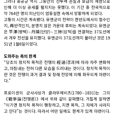
그러나 중공군 역시 그동안의 전투력 손실과 보급의 제한으로
인해 더 이상 공세를 펼치지는 못했다. 이 기간 중 전국적으로
약 764만 명의 피난민이 엄동설한 속에서 방황하게 되었다.
고통의 시간은 계속됐다. 유엔군의 전략이 한반도에서의 철수인
지, 再반격인지, 분명치 않은 가운데 후퇴는 계속되었다. 유엔군
은 平澤(평택)∼丹陽(단양)∼三陟(삼척)을 연결하는 37도선에
서 겨우 전선을 유지했다. 유엔군이 37도선까지 물러난 것은 19
51년 1월6일이었다.
도와주는 측의 한계
“당초의 정치적 목적은 전쟁의 經過(경과)에 따라 자주 변화하
고, 마침내는 전혀 다른 모습을 드러내는 것이다. 정치적 목적이
란 것은 전쟁의 과거 결과 및 장래 전망에 의해 좌우되게 마련이
다.”
프로이센의 군사사상가 클라우제비츠(1780∼1831)는 그의
《戰爭論(전쟁론)》에서 위와 같이 갈파했다. 거칠게 말하면
“이기면 정치적 목적이 팽창하고, 지면 목적, 그 자체가 사라지
고 만다”는 것이다. 따라서 어떤 일에도 한계가 있게 마련이다.