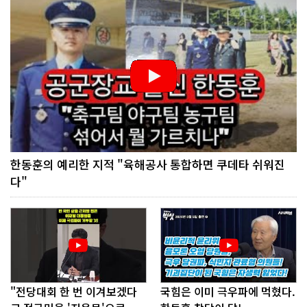
한동훈의 예리한 지적 "육해공사 통합하면 쿠데타 쉬워진
다"
"전당대회 한 번 이겨보겠다
국힘은 이미 극우파에 먹혔다.