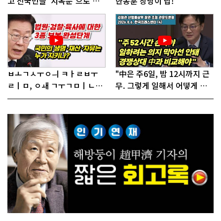
고 전국민을 '지옥문'으로 밀
한동훈 창당이 답!
어!"
ㅂㅗㄱㅅㅜㅇㅢ ㅋㅏㄹㅂㅜ
"中은 주6일, 밤 12시까지 근
ㄹㅣㅁ, ㅇㅙ ㄱㅜㄱㅁㅣㄴㄷ
무. 그렇게 일해서 어떻게 경
ㅡㄹㅇㅣ ㄷㅏㅇㅎㅐㅇㅑ ㅎ
쟁하냐 반문하더라"
ㅏㄴㅏ?