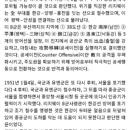
포위될 가능성이 클 것으로 판단했다. 위기를 직감한 리지웨이
는 全 부대를 한강∼양평∼홍천을 잇는 선으로 철수했으며, 이
어 평택∼안성을 연결하는 선으로 물러났다.
미 8군은 부산까지의 지역에 ① 38도선 ② 한강 南岸(남안) ③
平澤(평택)∼三陟(삼척) ④ 錦江(금강) ⑤ 洛東江(낙동강) 등 5
개의 방어선을 설정, 이 진지에서 공산군 측의 出血(출혈)을 강
요하고, 마침내는 攻勢移轉(공세이전)을 실행하기로 결의했던
것이다. 공세이전(Counter Offensive)이란 敵의 공격을 무력
화시키고, 주도권을 확보하기 위해 방어로부터 적극적인 공세행
동으로 전환하는 것으로 반격과 동의어이다.
1951년 1월4일, 국군과 유엔군은 또 다시 후퇴, 서울을 포기했
다(1·4 후퇴). 국군과 유엔군이 철수하자, 그 뒤를 따라 중공군이
서울을 점령하면서 중앙청·서울시청 등 곳곳에 또다시 인공기가
펄럭이기 시작했다. 리지웨이 8군사령관이 한강선 방어를 포기
하고 조기 철수를 명령한 것은 한강이 두터운 얼음으로 뒤덮혀
있어 중공군의 도하를 막는 데 도움이 되지 못한다고 판단한 때
문이었다.