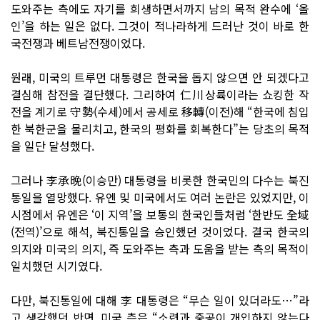
도와주는 측에도 자기를 희생하면서까지 남의 목적 완수에 ‘올
인’을 하는 일은 없다. 그것이 적나라하게 드러난 것이 바로 한
국전쟁과 베트남전쟁이었다.
원래, 미국의 트루먼 대통령은 한국을 돕지 않으면 안 되겠다고
결심해 참전을 결단했다. 그리하여 仁川상륙이라는 쇼킹한 작
전을 계기로 守勢(수세)에서 공세로 移轉(이전)해 “한국에 침입
한 북한군을 물리치고, 한국의 평화를 회복한다”는 당초의 목적
을 일단 달성했다.
그러나 李承晩(이승만) 대통령을 비롯한 한국민의 다수는 북진
통일을 열망했다. 유엔 및 미국에서도 여러 논란은 있었지만, 이
시점에서 유엔은 ‘이 지역’을 보통의 한국인들처럼 ‘한반도 全域
(전역)’으로 해석, 북진통일을 승인했던 것이었다. 결국 한국의
의지와 미국의 의지, 즉 도와주는 측과 도움을 받는 측의 목적이
일치했던 시기였다.
다만, 북진통일에 대해 李 대통령은 “무슨 일이 있더라도…”라
고 생각했던 반면, 미국 측은 “소련과 중공이 개입하지 않는다