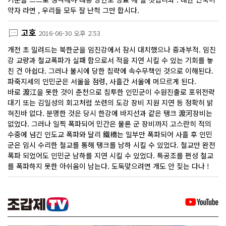
약자 라면 , 우리들 모두 잘 난척 그만 합시다.
고호
2016-06-30 오후 2:53
개전 초 밀려드는 북한군을 임진강에서 잠시 대치했으나 중과부적. 임진
강 교량과 철교폭파가 실패 함으로서 적을 지연 시킬 수 있는 기회를 놓
친 건 아쉽다. 그러나 불시에 당한 침략에 속수무책인 것으로 이해된다.
파죽지세의 인민군은 서울을 점령, 사흘간 서울에 머므르게 된다.
바로 渡江을 못한 것이 춘천으로 침투한 인민군이 수원진출로 포위전략
대기 또는 김일성의 회고처럼 쏘련의 도강 장비 지원 지연 등 정확히 밝
혀진바 없다. 분명한 것은 당시 한강에 바지선과 같은 탱크 渡河장비는
없었다. 그러나 일찍 폭파되어 민간은 물론 군 장비까지 고스란히 적의
수중에 넘긴 인도교 폭파와 달리 鐵橋는 일부만 폭파되어 사흘 후 인민
군은 임시 수리한 철교를 통해 탱크를 남하 시킬 수 있었다. 철교만 완전
폭파 되었어도 인민군 남하를 지연 시킬 수 있었다. 특공조를 편성 철교
를 폭파하지 못한 아쉬움이 남는다. 도둑맞으려면 개도 안 짖는 다나 !