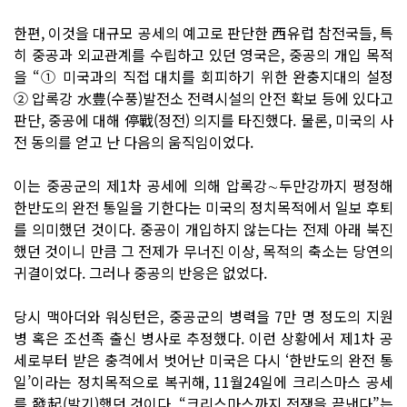
한편, 이것을 대규모 공세의 예고로 판단한 西유럽 참전국들, 특
히 중공과 외교관계를 수립하고 있던 영국은, 중공의 개입 목적
을 “① 미국과의 직접 대치를 회피하기 위한 완충지대의 설정
② 압록강 水豊(수풍)발전소 전력시설의 안전 확보 등에 있다고
판단, 중공에 대해 停戰(정전) 의지를 타진했다. 물론, 미국의 사
전 동의를 얻고 난 다음의 움직임이었다.
이는 중공군의 제1차 공세에 의해 압록강∼두만강까지 평정해
한반도의 완전 통일을 기한다는 미국의 정치목적에서 일보 후퇴
를 의미했던 것이다. 중공이 개입하지 않는다는 전제 아래 북진
했던 것이니 만큼 그 전제가 무너진 이상, 목적의 축소는 당연의
귀결이었다. 그러나 중공의 반응은 없었다.
당시 맥아더와 워싱턴은, 중공군의 병력을 7만 명 정도의 지원
병 혹은 조선족 출신 병사로 추정했다. 이런 상황에서 제1차 공
세로부터 받은 충격에서 벗어난 미국은 다시 ‘한반도의 완전 통
일’이라는 정치목적으로 복귀해, 11월24일에 크리스마스 공세
를 發起(발기)했던 것이다. “크리스마스까지 전쟁을 끝낸다”는