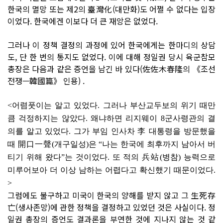
한국의 멸망 또는 제2의 臺灣化(대만화)도 어쩔 수 없다는 입장
이었다. 한국에겐 이보다 더 큰 재앙은 없었다.
그러나 이 정책 결정의 과정에 있어 한국에게는 한마디의 상담
도, 단 한 번의 통지도 없었다. 이에 대해 정일권 당시 육군참모
총장은 다음과 같은 증언을 남긴 바 있다(佐佐木春隆의 《조선
전쟁—韓國篇》 인용) .
<어렴풋이는 알고 있었다. 그러나 부산교두보의 위기 때만
큼 걱정하지는 않았다. 왜냐하면 리지웨이 8군사령관의 결
의를 알고 있었다. 그가 부임 인사차 李 대통령을 방문했을
때 開口一聲(개구일성)은 “나는 한국에 최후까지 남아서 버
티기 위해 왔다”는 것이었다. 또 적의 兵站(병참) 능력으로
미루어보아 더 이상 남하는 어렵다고 확신했기 때문이었다.
>
그럼에도 불구하고 미국이 한국의 양해를 받지 않고 그 生死存
亡(생사존망)에 관한 정책을 결정하고 있었던 것은 사실이다. 정
일권 총장의 증언도 결과론을 부연한 것에 지나지 않는 것 같