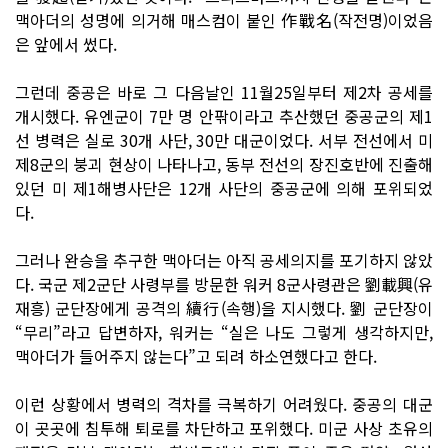
맥아더의 성명에 의거해 매스컴이 붙인 作戰名(작전명)이었음
은 앞에서 썼다.
그런데 중공은 바로 그 다음날인 11월25일부터 제2차 공세를
개시했다. 유엔군이 7만 명 안팎이라고 추산했던 중공군의 제1
선 병력은 실로 30개 사단, 30만 대군이었다. 서부 전선에서 미
제8군의 붕괴 현상이 나타나고, 동부 전선의 장진호반에 진출해
있던 미 제1해병사단은 12개 사단의 중공군에 의해 포위되었
다.
그러나 완승을 추구한 맥아더는 아직 공세의지를 포기하지 않았
다. 국군 제2군단 사령부를 방문한 워커 8군사령관은 劉載興(유
재흥) 군단장에게 공격의 續行(속행)을 지시했다. 劉 군단장이
“무리”라고 답변하자, 워커는 “실은 나도 그렇게 생각하지만,
맥아더가 들어주지 않는다”고 되려 하소연했다고 한다.
이런 상황에서 병력의 격차를 극복하기 어려웠다. 중공의 대군
이 곳곳에 침투해 퇴로를 차단하고 포위했다. 미군 사상 초유의