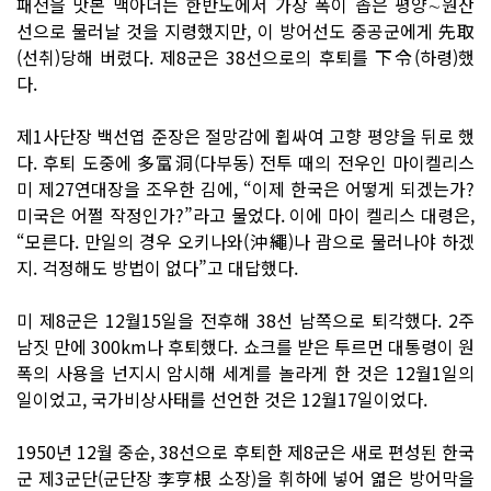
패전을 맛본 맥아더는 한반도에서 가장 폭이 좁은 평양∼원산
선으로 물러날 것을 지령했지만, 이 방어선도 중공군에게 先取
(선취)당해 버렸다. 제8군은 38선으로의 후퇴를 下令(하령)했
다.
제1사단장 백선엽 준장은 절망감에 휩싸여 고향 평양을 뒤로 했
다. 후퇴 도중에 多富洞(다부동) 전투 때의 전우인 마이켈리스
미 제27연대장을 조우한 김에, “이제 한국은 어떻게 되겠는가?
미국은 어쩔 작정인가?”라고 물었다. 이에 마이 켈리스 대령은,
“모른다. 만일의 경우 오키나와(沖繩)나 괌으로 물러나야 하겠
지. 걱정해도 방법이 없다”고 대답했다.
미 제8군은 12월15일을 전후해 38선 남쪽으로 퇴각했다. 2주
남짓 만에 300km나 후퇴했다. 쇼크를 받은 투르먼 대통령이 원
폭의 사용을 넌지시 암시해 세계를 놀라게 한 것은 12월1일의
일이었고, 국가비상사태를 선언한 것은 12월17일이었다.
1950년 12월 중순, 38선으로 후퇴한 제8군은 새로 편성된 한국
군 제3군단(군단장 李亨根 소장)을 휘하에 넣어 엷은 방어막을