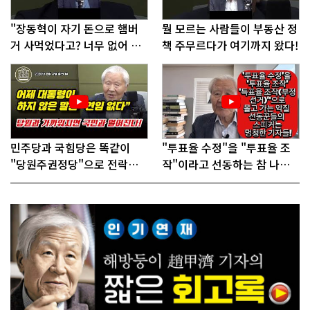
"장동혁이 자기 돈으로 햄버
뭘 모르는 사람들이 부동산 정
거 사먹었다고? 너무 없어 보
책 주무르다가 여기까지 왔다!
인다"
민주당과 국힘당은 똑같이
"투표율 수정"을 "투표율 조
"당원주권정당"으로 전락했
작"이라고 선동하는 참 나쁜
다!
사람들!