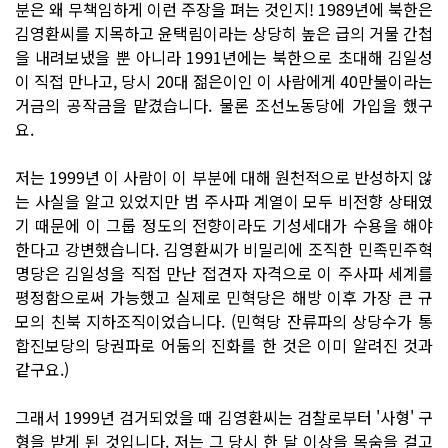
분은 왜 무책임하게 이런 주장을 펴는 것인지! 1989년에 북한은
김영환씨를 지목하고 윤택림이라는 상당히 높은 급의 거물 간첩
을 내려보냈을 뿐 아니라 1991년에는 북한으로 초대해 김일성
이 직접 만나고, 당시 20대 젊은이인 이 사람에게 40만불이라는
거금의 공작금을 맡겼습니다. 물론 조선노동당에 가입을 했구
요.
저는 1999년 이 사람이 이 부분에 대해 원천적으로 반성하지 않
는 사실을 알고 있었지만 범 주사파 계열이 모두 비전향 상태였
기 때문에 이 그룹 정도의 전향이라도 기성세대가 수용을 해야
한다고 강변했습니다. 김영환씨가 비밀리에 조직한 민족민주혁
명당은 김일성을 직접 만난 접견자 자격으로 이 주사파 세계를
평정함으로써 가능했고 실제로 민혁당은 해방 이후 가장 큰 규
모의 친북 지하조직이었습니다. (민혁당 잔류파의 상당수가 통
합진보당의 당권파로 어둠의 진화를 한 것은 이미 알려진 것과
같구요.)
그래서 1999년 검거되었을 때 김영환씨는 검찰로부터 '사형' 구
형을 받게 된 것입니다. 저는 그 당시 한 달 이상을 목숨을 걸고