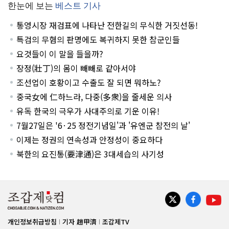
한눈에 보는
베스트 기사
통영시장 재검표에 나타난 전한길의 무식한 거짓선동!
특검의 무혐의 판명에도 복귀하지 못한 참군인들
요것들이 이 말을 들을까?
장정(壯丁)의 몸이 빼빼로 같아서야
조선업이 호황이고 수출도 잘 되면 뭐하노?
중국女에 仁하느라, 다중(多衆)을 줄세운 의사
유독 한국의 극우가 사대주의로 기운 이유!
7월27일은 '6·25 정전기념일'과 '유엔군 참전의 날'
이제는 정권의 연속성과 안정성이 중요하다
북한의 요진통(要津通)은 3대세습의 사기성
개인정보취급방침
기자 趙甲濟
조갑제TV