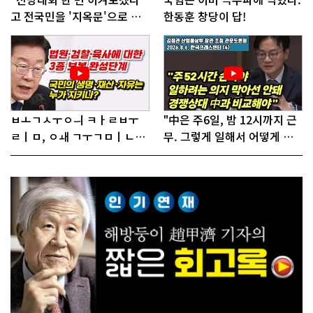
고 전국민을 '지옥문'으로 밀
한동훈 창당이 답!
어!"
ㅂㅗㄱㅅㅜㅇㅢ ㅋㅏㄹㅂㅜ
"中은 주6일, 밤 12시까지 근
ㄹㅣㅁ, ㅇㅙ ㄱㅜㄱㅁㅣㄴㄷ
무. 그렇게 일해서 어떻게 경
ㅡㄹㅇㅣ ㄷㅏㅇㅎㅐㅇㅑ ㅎ
쟁하냐 반문하더라"
ㅏㄴㅏ?