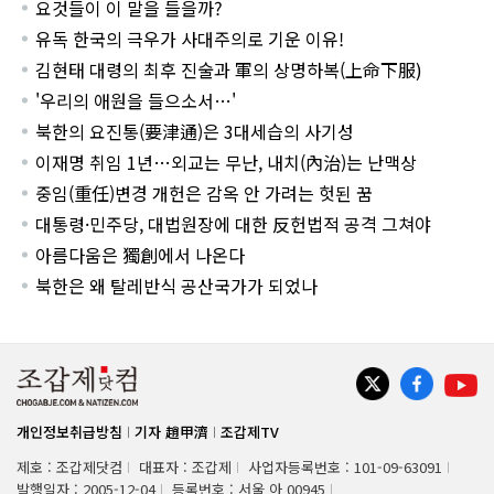
요것들이 이 말을 들을까?
유독 한국의 극우가 사대주의로 기운 이유!
김현태 대령의 최후 진술과 軍의 상명하복(上命下服)
'우리의 애원을 들으소서…'
북한의 요진통(要津通)은 3대세습의 사기성
이재명 취임 1년…외교는 무난, 내치(內治)는 난맥상
중임(重任)변경 개헌은 감옥 안 가려는 헛된 꿈
대통령·민주당, 대법원장에 대한 反헌법적 공격 그쳐야
아름다움은 獨創에서 나온다
북한은 왜 탈레반식 공산국가가 되었나
개인정보취급방침
기자 趙甲濟
조갑제TV
제호 : 조갑제닷컴
대표자 : 조갑제
사업자등록번호 : 101-09-63091
발행일자 : 2005-12-04
등록번호 : 서울 아 00945