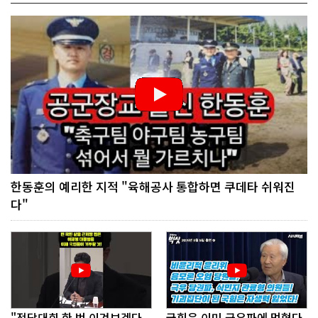
한동훈의 예리한 지적 "육해공사 통합하면 쿠데타 쉬워진
다"
"전당대회 한 번 이겨보겠다
국힘은 이미 극우파에 먹혔다.