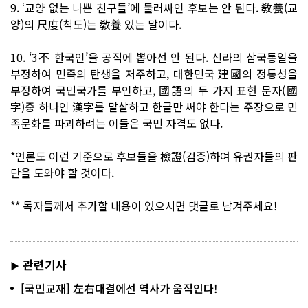
9. ‘교양 없는 나쁜 친구들’에 둘러싸인 후보는 안 된다. 敎養(교
양)의 尺度(척도)는 敎養 있는 말이다.
10. ‘3不 한국인’을 공직에 뽑아선 안 된다. 신라의 삼국통일을
부정하여 민족의 탄생을 저주하고, 대한민국 建國의 정통성을
부정하여 국민국가를 부인하고, 國語의 두 가지 표현 문자(國
字)중 하나인 漢字를 말살하고 한글만 써야 한다는 주장으로 민
족문화를 파괴하려는 이들은 국민 자격도 없다.
*언론도 이런 기준으로 후보들을 檢證(검증)하여 유권자들의 판
단을 도와야 할 것이다.
** 독자들께서 추가할 내용이 있으시면 댓글로 남겨주세요!
관련기사
▶
[국민교재] 左右대결에선 역사가 움직인다!