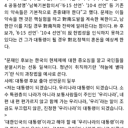
4 공동성명’·‘남북기본합의서’·‘6·15 선언’· ‘10·4 선언’ 등 기존
의 약속들은 기본적으로 존중돼야 한다”고 했다. 문제는 이들
약속을 깬 것은 핵실험을 하고 對南도발을 계속한 북한이고, 남
한만 이를 지킬 경우 對南적화 전략에 말려든다는 점이다. 朴 후
보가, '6·15 선언’· ‘10·4 선언’의 反헌법성을 인식하지 못하고
있다는 건 그가 대통령이 될 경우 對北정책의 혼돈을 예상케 한
다.
*문재인 후보는 한국의 현체제에 대한 증오심을 깔고 국민들을
분열시키는 선동 일색이다. 청년이 취직하기란 ‘하늘에 별따
기’란 식의 과장법을 예사로 쓴다.
사례: 대통령 후보 출마 선언문의 일부
<저는 대통령이 되겠습니다. 우리나라 대통령이 되겠습니다. 소
수 특권층의 나라가 아니라 보통사람들이 주인인 ‘우리나라’, 네
편 내 편 편가르지 않고 함께 가는 우리나라, ‘우리’라는 말이 조
금도 부끄럽지 않은, 진정한 ‘우리나라’의 대통령이 되겠습니다.
>
‘대한민국의 대통령’이라고 해야 할 때 ‘우리나라의 대통령’이라