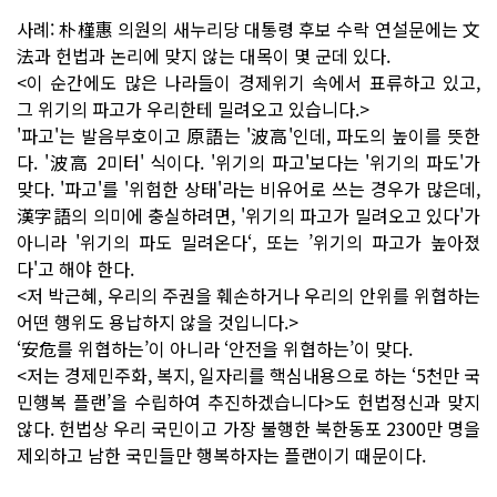
사례: 朴槿惠 의원의 새누리당 대통령 후보 수락 연설문에는 文
法과 헌법과 논리에 맞지 않는 대목이 몇 군데 있다.
<이 순간에도 많은 나라들이 경제위기 속에서 표류하고 있고,
그 위기의 파고가 우리한테 밀려오고 있습니다.>
'파고'는 발음부호이고 原語는 '波高'인데, 파도의 높이를 뜻한
다. '波高 2미터' 식이다. '위기의 파고'보다는 '위기의 파도'가
맞다. '파고'를 '위험한 상태'라는 비유어로 쓰는 경우가 많은데,
漢字語의 의미에 충실하려면, '위기의 파고가 밀려오고 있다'가
아니라 '위기의 파도 밀려온다‘, 또는 ’위기의 파고가 높아졌
다'고 해야 한다.
<저 박근혜, 우리의 주권을 훼손하거나 우리의 안위를 위협하는
어떤 행위도 용납하지 않을 것입니다.>
‘安危를 위협하는’이 아니라 ‘안전을 위협하는’이 맞다.
<저는 경제민주화, 복지, 일자리를 핵심내용으로 하는 ‘5천만 국
민행복 플랜’을 수립하여 추진하겠습니다>도 헌법정신과 맞지
않다. 헌법상 우리 국민이고 가장 불행한 북한동포 2300만 명을
제외하고 남한 국민들만 행복하자는 플랜이기 때문이다.