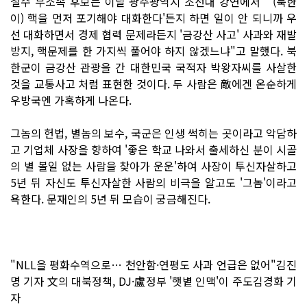
철수 무소속 후보는 이날 광주광역시 조선대 강연에서 "'(북한
이) 핵을 먼저 포기해야 대화한다'든지 하면 일이 안 되니까 우
선 대화하면서 경제 협력 문제라든지 '금강산 사고' 사과와 재발
방지, 핵문제를 한 가지씩 풀어야 하지 않겠느냐"고 말했다. 북
한군이 금강산 관광을 간 대한민국 국적자 박왕자씨를 사살한
것을 교통사고 처럼 표현한 것이다. 두 사람은 敵에겐 온순하게
우방국엔 가혹하게 나온다.
그놈의 헌법, 별놈의 보수, 국군은 인생 썩히는 곳이라고 악담하
고 기업체 사장을 향하여 '좋은 학교 나와서 출세하신 분이 시골
의 별 볼일 없는 사람을 찾아가 운운'하여 사장이 투신자살하고
5년 뒤 자신도 투신자살한 사람의 비극을 알고도 '그놈'이라고
욕한다. 문재인의 5년 뒤 모습이 궁금해진다.
"NLL을 평화수역으로… 천안함·연평도 사과 언급은 없어"김진
명 기자 文의 대북정책, DJ·盧정부 '햇볕 인맥'이 주도김경화 기
자