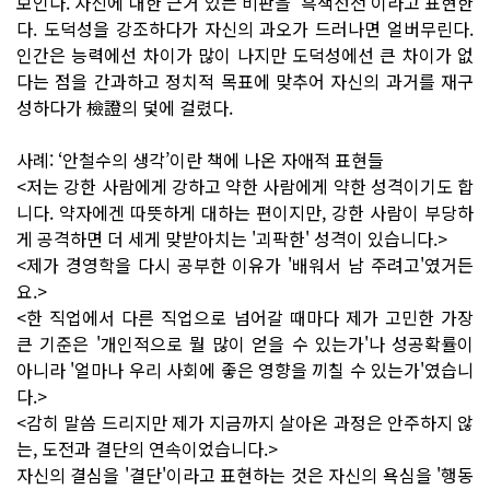
보인다. 자신에 대한 근거 있는 비판을 '흑색선전'이라고 표현한
다. 도덕성을 강조하다가 자신의 과오가 드러나면 얼버무린다.
인간은 능력에선 차이가 많이 나지만 도덕성에선 큰 차이가 없
다는 점을 간과하고 정치적 목표에 맞추어 자신의 과거를 재구
성하다가 檢證의 덫에 걸렸다.
사례: ‘안철수의 생각’이란 책에 나온 자애적 표현들
<저는 강한 사람에게 강하고 약한 사람에게 약한 성격이기도 합
니다. 약자에겐 따뜻하게 대하는 편이지만, 강한 사람이 부당하
게 공격하면 더 세게 맞받아치는 '괴팍한' 성격이 있습니다.>
<제가 경영학을 다시 공부한 이유가 '배워서 남 주려고'였거든
요.>
<한 직업에서 다른 직업으로 넘어갈 때마다 제가 고민한 가장
큰 기준은 '개인적으로 뭘 많이 얻을 수 있는가'나 성공확률이
아니라 '얼마나 우리 사회에 좋은 영향을 끼칠 수 있는가'였습니
다.>
<감히 말씀 드리지만 제가 지금까지 살아온 과정은 안주하지 않
는, 도전과 결단의 연속이었습니다.>
자신의 결심을 '결단'이라고 표현하는 것은 자신의 욕심을 '행동