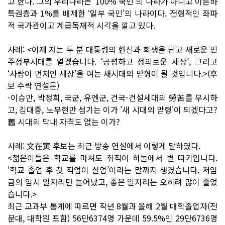
고 한다. 그의 우리나라는 ‘100% 국민’의 나라가 아니고 이른바
특권층과 1%를 배제한 ‘일부 국민’의 나라이다. 전형적인 좌파
적 국가관이고 계급독재적 시각을 깔고 있다.
사례: <이제 저는 두 분 대통령의 헌신과 희생을 딛고 새로운 민
주정부시대를 열겠습니다. ‘공평하고 정의로운 세상’, 그리고
‘사람이 먼저인 세상’을 여는 새시대의 맏형이 될 것입니다.>(후
보 수락 연설문)
-이승만, 박정희, 국군, 유엔군, 건국-건설세대의 勞苦를 무시하
고, 김대중, 노무현만 섬기는 이가 '새 시대의 맏형'이 되겠다고?
舊 시대의 막내 자격도 없는 이가?
사례: 文在寅 후보는 최근 방송 연설에서 이렇게 말하였다.
<젊은이들은 학교를 마쳐도 취직이 하늘에서 별 따기입니다.
‘학교 졸업 후 첫 직업이 실업’이라는 말까지 생겼습니다. 저임
금의 임시 일자리만 늘어났고, 좋은 일자리는 오히려 많이 줄었
습니다.>
최근 교과부 통계에 따르면 작년 8월과 올해 2월 대학졸업자(전
문대, 대학원 포함) 56만6374명 가운데 59.5%인 29만6736명