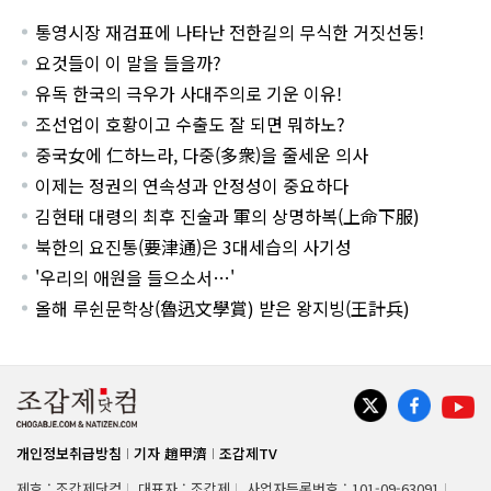
통영시장 재검표에 나타난 전한길의 무식한 거짓선동!
요것들이 이 말을 들을까?
유독 한국의 극우가 사대주의로 기운 이유!
조선업이 호황이고 수출도 잘 되면 뭐하노?
중국女에 仁하느라, 다중(多衆)을 줄세운 의사
이제는 정권의 연속성과 안정성이 중요하다
김현태 대령의 최후 진술과 軍의 상명하복(上命下服)
북한의 요진통(要津通)은 3대세습의 사기성
'우리의 애원을 들으소서…'
올해 루쉰문학상(魯迅文學賞) 받은 왕지빙(王計兵)
개인정보취급방침
기자 趙甲濟
조갑제TV
제호 : 조갑제닷컴
대표자 : 조갑제
사업자등록번호 : 101-09-63091