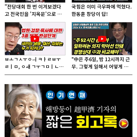
"전당대회 한 번 이겨보겠다
국힘은 이미 극우파에 먹혔다.
고 전국민을 '지옥문'으로 밀
한동훈 창당이 답!
어!"
ㅂㅗㄱㅅㅜㅇㅢ ㅋㅏㄹㅂㅜ
"中은 주6일, 밤 12시까지 근
ㄹㅣㅁ, ㅇㅙ ㄱㅜㄱㅁㅣㄴㄷ
무. 그렇게 일해서 어떻게 경
ㅡㄹㅇㅣ ㄷㅏㅇㅎㅐㅇㅑ ㅎ
쟁하냐 반문하더라"
ㅏㄴㅏ?