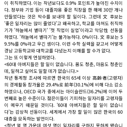
이 취직하였다. 이는 작년보다도 0.9% 포인트가 높아진 수치이
다. 정부와 기업 등이 대졸자용 좋은 직장을 한 해에 30만 개나
만들었다는 것은 박수를 보내야 할 일이다. 그런데 文 후보는
'좋은 일자리는 많이 줄었다'고 왜곡하고, 학교를 마쳐도 취직하
기가 '하늘에서 별따기' '첫 직업이 실업'이라고 악담性 선동을
하였다. '하늘에서 별따기'는 불가능하다. 0%이다. 文 후보는 5
9.5%를 0%라고 우긴 셈이다. 이런 수학 실력을 갖고서 어떻게
경남 고등학교와 대학교를 다녔는지 이해를 할 수가 없다.
그는 또 이렇게 연설하였다.
<60대 아버지들은 할 일이 없습니다. 몸도 청춘, 마음도 청춘인
데, 일하고 싶어도 일할 데가 없습니다.>
작년 통계청 조사에 따르면 한국의 65세 이상 高齡者(고령자)
의 경제활동 참가율은 29.4%로 前年(30.1%)에 비해 다소 감소
하였으나, OECD 국가 중에서는 아이슬란드(36.2%)에 이어 두
번째로 높은 수준이다. 젊은이들이 기피하는 일자리를 고령자들
이 메우기 때문일 것이다. '60대 아버지들은 할 일이 없습니
다'는 감상적 선동이다. 세계에서 가장 할 일이 많은 한국의 60
대층을 모독하는 발언이다.
<청년 열 명 가운데 여섯 명이 일자리를 구하지 못하게 됐습니