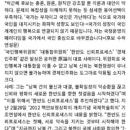
*박근혜 후보는 총론, 원론, 원칙만 강조할 뿐 각론과 대안이 약
하다. 문제의 복잡성을 이해하지 못하는 듯 섬세한 용어선택이
부족하다. ‘국가는 부자이고 국민은 가난하다’는 식으로 국가와
국민을 대치시키는 좌파적 성향도 보인다-<국가의 성장이 국민
개개인의 행복으로 연결되지 않기 때문입니다. 저는 국정운영의
패러다임을 국가에서 국민 중심으로 바꾸겠습니다>(후보 수락
연설문)
'국민행복위원회' '대통합위원회' '한반도 신뢰프로세스' '경제
민주화' 같은 발상은 공허한 原論의 대표 사례이다. 위원회로 국
민행복과 대통합을 이룰 수 없고 남북 신뢰는 북한정권이 무너
지지 않으면 불가능하며 경제민주화는 도그마로 악용될 소지가
크다.
사례: 그는 “남북 간의 불신과 대결, 불확실성의 악순환을 끊고
신뢰와 평화의 새로운 한반도를 향한 첫걸음을 시작하겠다”며
“이를 위해서 ‘한반도 신뢰프로세스’를 추진하겠다”고 했다. 지
난 2월28일 ‘2012 핵안보정상회의 개최기념 국제학술회의’ 기
조연설에서 한반도 신뢰프로세스의 내용을 밝혔다. “한반도 신
뢰프로세스는 첫째, 서로 약속을 지키는 것부터 시작해야 한
다”며 “지금까지 남북 간, 그리고 북한이 국제 사회와 합의한 ‘7·