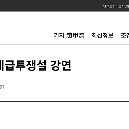
월간조선
조선일
기자 趙甲濟
최신정보
조
계급투쟁설 강연
:57
?