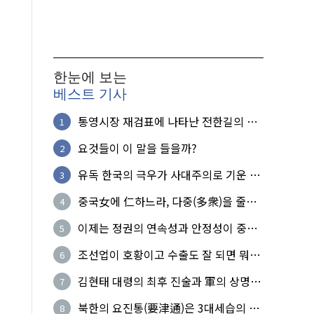
한눈에 보는
베스트 기사
통영시장 재검표에 나타난 전한길의 무
1
식한 거짓선동!
요것들이 이 말을 들을까?
2
유독 한국의 극우가 사대주의로 기운 이
3
유!
중국女에 仁하느라, 다중(多衆)을 줄세
4
운 의사
이제는 정권의 연속성과 안정성이 중요
5
하다
조선업이 호황이고 수출도 잘 되면 뭐하
6
노?
김현태 대령의 최후 진술과 軍의 상명하
7
복(上命下服)
북한의 요진통(要津通)은 3대세습의 사
8