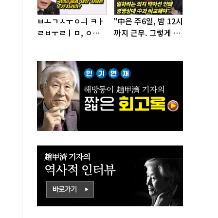
ㅂㅗㄱㅅㅜㅇㅢ ㅋㅏ
"中은 주6일, 밤 12시
ㄹㅂㅜㄹㅣㅁ, ㅇㅙ
까지 근무. 그렇게 일
ㄱㅜㄱㅁㅣㄴㄷㅡㄹ
해서 어떻게 경쟁하
ㅇㅣ ㄷㅏㅇㅎㅐㅇㅑ
냐 반문하더라"
ㅎㅏㄴㅏ?