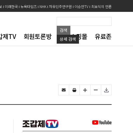
보
미래한국
뉴욕타임즈
NHK
자유민주연구원
이승만TV
최보식의 언론
검색
갑제TV
회원토론방
도서쇼핑몰
유료존
상세
검색