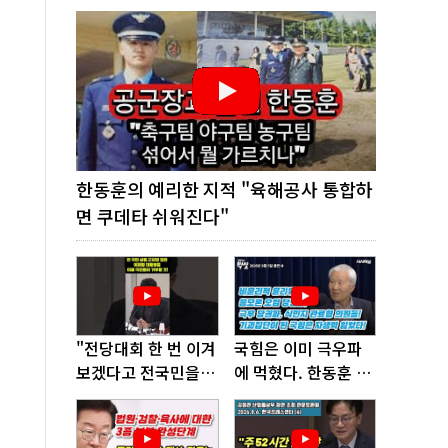
한동훈의 예리한 지적 "육해공사 통합하
면 쿠데타 쉬워진다"
"전당대회 한 번 이겨
국힘은 이미 극우파
보겠다고 전국민을
에 먹혔다. 한동훈 창
'지옥문'으로 밀어!"
당이 답!