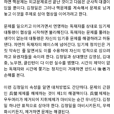
하면 핵문제는 외교문제로선 끝난 것이고 다음은 군사적 대결이
있을 뿐이다. 김정일은 그러나 핵문제를 계속해서 문제로 남겨
놓고 이것을 주제로 삼아 협상을 이어가려고 한다.
문제를 일으키고 이어가면서 연명하는 독재자를 상대로 임기제
대통령이 협상을 시작하면 불리해진다. 독재자는 문제를 풀려는
생각이 없는데 대통령은 자신의 임기중 문제를 해결하려고 허둥
댄다. 자연히 독재자의 페이스에 넘어간다. 임기제 정치인은 거
짓 약속인 줄 알면서도 이를 수용하여 자신의 업적으로 삼으려
하고 유권자들을 속이려 한다. 김정일과 상대했던 김영삼, 김대
중, 노무현, 클린턴이 다 이런 실수를 범했다. 시간의 제약이 없
는 독재자와 시간에 쫓기는 정치인이 거래하면 반드시 後者가
손해를 본다.
이런 김정일의 속성을 알면 대처방법도 간단하다. 문제의 근원
인 兵營체제를 해체하는 것이 제1의 해결책이다. 兵營체제는
우두머리가 제거되어 지휘체제가 마비되는 순간 무너진다. 김정
일 하나만 표적으로 삼아야 한다. 김정일을 마비시키든지, 무력
화시키든지, 제거하면 문제는 해결된다.