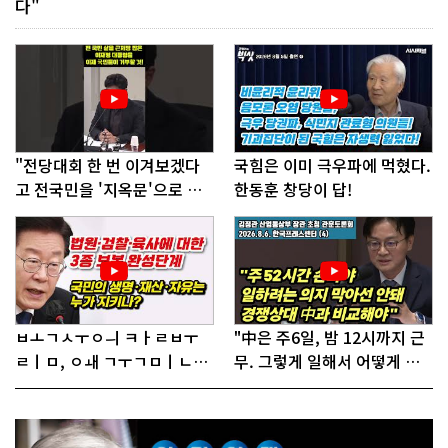
다"
"전당대회 한 번 이겨보겠다
국힘은 이미 극우파에 먹혔다.
고 전국민을 '지옥문'으로 밀
한동훈 창당이 답!
어!"
ㅂㅗㄱㅅㅜㅇㅢ ㅋㅏㄹㅂㅜ
"中은 주6일, 밤 12시까지 근
ㄹㅣㅁ, ㅇㅙ ㄱㅜㄱㅁㅣㄴㄷ
무. 그렇게 일해서 어떻게 경
ㅡㄹㅇㅣ ㄷㅏㅇㅎㅐㅇㅑ ㅎ
쟁하냐 반문하더라"
ㅏㄴㅏ?