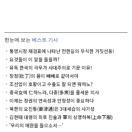
한눈에 보는
베스트 기사
통영시장 재검표에 나타난 전한길의 무식한 거짓선동!
요것들이 이 말을 들을까?
유독 한국의 극우가 사대주의로 기운 이유!
장정(壯丁)의 몸이 빼빼로 같아서야
조선업이 호황이고 수출도 잘 되면 뭐하노?
중국女에 仁하느라, 다중(多衆)을 줄세운 의사
이제는 정권의 연속성과 안정성이 중요하다
북한의 요진통(要津通)은 3대세습의 사기성
김현태 대령의 최후 진술과 軍의 상명하복(上命下服)
'우리의 애원을 들으소서…'