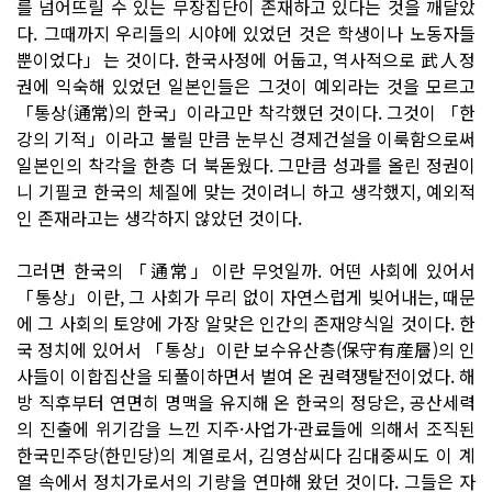
를 넘어뜨릴 수 있는 무장집단이 존재하고 있다는 것을 깨달았
다. 그때까지 우리들의 시야에 있었던 것은 학생이나 노동자들
뿐이었다」는 것이다. 한국사정에 어둡고, 역사적으로 武人정
권에 익숙해 있었던 일본인들은 그것이 예외라는 것을 모르고
「통상(通常)의 한국」이라고만 착각했던 것이다. 그것이 「한
강의 기적」이라고 불릴 만큼 눈부신 경제건설을 이룩함으로써
일본인의 착각을 한층 더 북돋웠다. 그만큼 성과를 올린 정권이
니 기필코 한국의 체질에 맞는 것이려니 하고 생각했지, 예외적
인 존재라고는 생각하지 않았던 것이다.
그러면 한국의 「通常」이란 무엇일까. 어떤 사회에 있어서
「통상」이란, 그 사회가 무리 없이 자연스럽게 빚어내는, 때문
에 그 사회의 토양에 가장 알맞은 인간의 존재양식일 것이다. 한
국 정치에 있어서 「통상」이란 보수유산층(保守有産層)의 인
사들이 이합집산을 되풀이하면서 벌여 온 권력쟁탈전이었다. 해
방 직후부터 연면히 명맥을 유지해 온 한국의 정당은, 공산세력
의 진출에 위기감을 느낀 지주·사업가·관료들에 의해서 조직된
한국민주당(한민당)의 계열로서, 김영삼씨다 김대중씨도 이 계
열 속에서 정치가로서의 기량을 연마해 왔던 것이다. 그들은 자