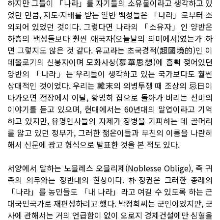
하지만 그들이 「나라」를 자기들의 소유물이라고 생각하고 있
었던 만큼, 지도·지배를 받는 일반 백성들은 「나라」로부터 소
외되어 있었던 것이다. 그렇다면 나라의 「소유자」인 양반은
하층의 백성들보다 훨씬 애국자(오늘날의 의미에서)였는가 하
면 그렇지도 않은 것 같다. 유교라는 초국경적(超國境的)인 이
데올로기의 신봉자이며 모화사상(慕華思想)에 흠뻑 젖어있던
양반의 「나라」는 우리들이 생각하고 있는 국가보다도 훨씬
상대적인 것이었다. 우리는 韓末의 의병투쟁 때 조상의 忌日이
다가오면 전장에서 이탈, 황망히 집으로 돌아가 버리는 선비의
이야기를 듣고 있으며, 현대에서는 60년대의 말엽이라고 기억
하고 있지만, 유명인사들의 자제가 징병을 기피하는 데 골머리
를 앓고 있던 정부가, 그러한 젊은이들과 부친의 이름을 나란히
해서 신문에 광고 형식으로 발표한 것을 본 적도 있다.
서양에서 말하는 노블레스 오블리제(Noblesse Oblige), 즉 귀
족의 의무와는 정반대의 현상이다. 朴정권은 그러한 종래의
「나라」를 농민들도 「내 나라」라고 여길 수 있도록 하는 근
대국민국가로 재편성하려고 했다. 박정희씨는 군인이었지만, 군
사에 관해서는 거의 언급함이 없이 오로지 경제건설에만 심혈을