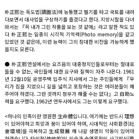
朴正熙는 독도법(讀圖法)에 능통했고 헬기를 타고 국토를 내려
다보면서 대사업을 구상하기를 즐겼다고 한다. 지방시찰을 다녀
와서는 『꼭 내가 그린 작품을 보는 것 같애』라고 말한 적도 있
다 朴正熙는 일종의 시각적 기억력(Photo memory)을 같고
있었던 것 같은데, 이런 능력이 그의 장대한 비전을 가능하게 했
을지도 모른다.
● 朴正熙연설에서는 요즈음의 대중정치인들로부터는 절대로
들을 수 없는, 국민들에 대한 요구와 질책이 자주 나온다. 1961
년 12월10일 공영주택 입주식 치사에서 그는 주민들에게 『우
리가 집을 지었으니 길을 넓히고 포장하는 것은 여러분들이 해
주어야 하겠다. 그런 것까지 정부가 해줄 수는 없다』고 自助노
력을 요구했다. 1962년 연두사에서도 그는 이렇게 요구했다.
<하나의 민족이란 영원한 生命體입니다. 여기에는 반드시 理想
이 있어야하고 희망과 꿈이 있어야 하며, 시대적인 사회환경(社
會環境)을 극복하고 生成發展 해 나갈 생명의 약동이 있어야
하겠습니다. 타의적(依他的)인 인습과 숙명론적인 사고방식(思