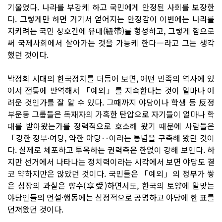
기울였다. 나라를 부강케 하고 국민에게 안정된 사회를 보장한
다. 그렇게만 하면 거기서 얻어지는 안정감이 이번에는 나라를
지키려는 국민 상호간에 유대(紐帶)를 형성하고, 그렇게 함으로
써 국제사회에서 살아가는 것을 가능케 한다―라고 그는 생각
했던 것이다.
박정희 시대의 한국정치를 더듬어 보면, 어떤 민족의 역사에 있
어서 전통에 반역해서 「예외」를 지속한다는 것이 얼마나 어
려운 것인가를 잘 알 수 있다. 그때까지 야당이나 학생 등 反정
부운동 그룹들은 독재자의 가혹한 탄압으로 자기들이 얼마나 학
대를 받아왔는가를 정력적으로 호소해 왔기 때문에 사람들은
「강한 정부·여당, 약한 야당‥이라는 통념을 구축해 왔던 것이
다. 실제로 체포하고 투옥하는 권력측은 한없이 강해 보인다. 하
지만 선거에서 나타나는 정치력이라는 시각에서 보면 야당도 결
코 약하지만은 않았던 것이다. 국민들은 「예외」의 정부가 쌓
은 성장의 과실은 향수(享受)하면서도, 한국의 토양에 알맞는
야당인들의 언설·행동에는 심정적으로 공명하고 야당에 한 표를
던져왔던 것이다.