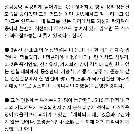
얼렁뚱땅 적당하게 넘어가는 것을 싫어하고 항상 정리·정돈된
모습을 좋아했던 그의 면모는 이런 話法에서도 잘 나타나고 있
다(그는 연두순시 때 보고를 받는 자리에서도 자신의 탁자위에
종이와 볼펜이 직선이나 직각으로 놓여져 있지 않으면 꼭 스스
로 바로잡아놓는 버릇이 있었다고 한다).
● 3일간 朴正熙의 육성연설을 다 듣고나니 한 마디가 계속 귓
전에서 맴돌았다. 「맹글라야 하겠습니다」란 경상도 사투리.
이것은 즉석연설, 선거유세, 기자회견 같이 격식이 덜한 원고 없
는 연설·대화에서 등장한다. 기공식, 개통식, 입주식, 준공식 같
은 건설현장에서 한 연설이 많고 朴正熙가 국가건설을 하나의
시대정신으로 강조하며 돌아다니던 때였음을 반영한 것이다.
● 그의 연설에는 통계수치가 많이 등장한다. 5·16 후 행정에 군
대의 기획제도가 도입되면서 심사·분석업무가 정착되고 조직운
영이 효율적으로 되어가고 있던 「계획의 시대」였음과 무관하
지 않을 것이다. 포병출신인 朴正熙는 수치에 대한 기억력이 비
상했다고 한다.