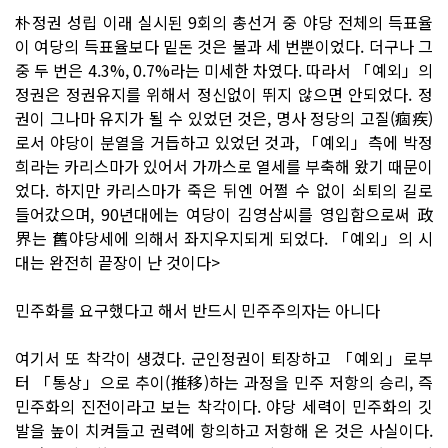
朴정권 성립 이래 실시된 9회의 총선거 중 야당 전체의 득표율
이 여당의 득표율보다 밑돈 것은 불과 세 번뿐이었다. 더구나 그
중 두 번은 4.3%, 0.7%라는 미세한 차였다. 따라서 「예외」의
정권은 정권유지를 위해서 정신없이 뛰지 않으면 안되었다. 정
권이 그나마 유지가 될 수 있었던 것은, 명사 정당의 고질(痼疾)
로서 야당이 분열을 거듭하고 있었던 것과, 「예외」측에 박정
희라는 카리스마가 있어서 가까스로 열세를 부축해 왔기 때문이
었다. 하지만 카리스마가 죽은 뒤엔 어쩔 수 없이 쇠퇴의 길로
들어갔으며, 90년대에는 여당이 김영삼씨를 영입함으로써 政
界는 舊야당세에 의해서 좌지우지되게 되었다. 「예외」의 시
대는 완전히 끝장이 난 것이다>
민주화를 요구했다고 해서 반드시 민주주의자는 아니다
여기서 또 착각이 생겼다. 군인정권이 퇴장하고 「예외」로부
터 「통상」으로 추이(推移)하는 과정을 민주 저항의 승리, 즉
민주화의 진전이라고 보는 착각이다. 야당 세력이 민주화의 깃
발을 높이 치켜들고 권력에 항의하고 저항해 온 것은 사실이다.