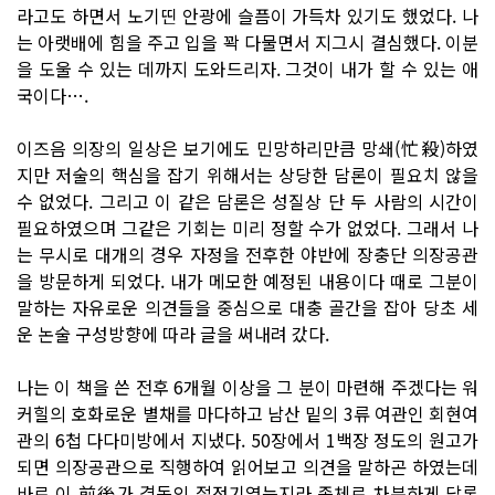
라고도 하면서 노기띤 안광에 슬픔이 가득차 있기도 했었다. 나
는 아랫배에 힘을 주고 입을 꽉 다물면서 지그시 결심했다. 이분
을 도울 수 있는 데까지 도와드리자. 그것이 내가 할 수 있는 애
국이다….
이즈음 의장의 일상은 보기에도 민망하리만큼 망쇄(忙殺)하였
지만 저술의 핵심을 잡기 위해서는 상당한 담론이 필요치 않을
수 없었다. 그리고 이 같은 담론은 성질상 단 두 사람의 시간이
필요하였으며 그같은 기회는 미리 정할 수가 없었다. 그래서 나
는 무시로 대개의 경우 자정을 전후한 야반에 장충단 의장공관
을 방문하게 되었다. 내가 메모한 예정된 내용이다 때로 그분이
말하는 자유로운 의견들을 중심으로 대충 골간을 잡아 당초 세
운 논술 구성방향에 따라 글을 써내려 갔다.
나는 이 책을 쓴 전후 6개월 이상을 그 분이 마련해 주겠다는 워
커힐의 호화로운 별채를 마다하고 남산 밑의 3류 여관인 회현여
관의 6첩 다다미방에서 지냈다. 50장에서 1백장 정도의 원고가
되면 의장공관으로 직행하여 읽어보고 의견을 말하곤 하였는데
바로 이 前後가 격동의 절정기였는지라 좀체로 차분하게 담론