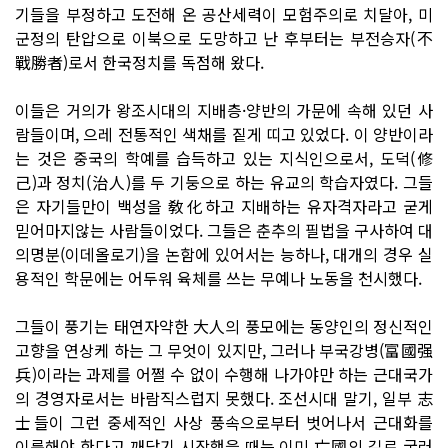
기들을 부정하고 도전해 온 공산세력이 모험주의로 치달아, 미
군정의 탄압으로 이북으로 도망하고 난 후부터는 부전승자(不
戰勝者)로서 한국정치를 독점해 왔다.
이들은 거의가 왕조시대의 지배층·양반의 가문에 속해 있던 사
람들이며, 으레 전통적인 색채를 짙게 띠고 있었다. 이 양반이라
는 것은 중국의 학예를 습득하고 있는 지식인으로서, 도덕(修
己)과 정치(治人)를 두 기둥으로 하는 유교의 학습자였다. 그들
은 자기들만이 백성을 敎化하고 지배하는 유자격자라고 굳게
믿어마지않는 사람들이었다. 그들은 춘추의 필법을 구사하여 대
의명분(이데올로기)을 논함에 있어서는 능하나, 대개의 경우 실
용적인 학문에는 어두워 육체를 쓰는 무예나 노동을 천시했다.
그들이 풍기는 태연자약한 大人의 풍모에는 동양인의 정신적인
고향을 연상케 하는 그 무엇이 있지만, 그러나 부국강병(富國强
兵)이라는 과제를 어쩔 수 없이 수행해 나가야만 하는 근대국가
의 경영자로서는 바람직스럽지 못했다. 조선시대 말기, 일부 志
士들이 그런 중세적인 사상 풍속으로부터 벗어나서 근대화를
이룩해야 한다고 깨닫기 시작했을 때는 이미 亡國의 길로 굴러