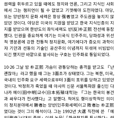
권력을 휘두르고 있을 때에도 정치와 언론, 그리고 지식인 사회
에서 그는 챔피언이 될 수 없었고 기껏해야 도전자였다. 야당,
또는 양반정치 문화 세력은 항상 强者였고 주도권을 놓치지 않
았던 것이다. 야당은 미국의 지원을 받았고 한국 지식인층의 지
지를 받았으며 한반도의 좌익세력도 반(反)朴正熙 전선에 동참
했다. 인권을 중요하게 여기는 미국식 민주주의, 당파성과 위선
적 명분론에 강한 전통적 정치문화, 여기에다가 증오의 과학이
자 기만과 선동의 기술인 공산주의 이념까지 뒤섞여 비빔밥이
되긴 했지만 바깥으로 발사되는 구호는 민주화로 통일되었다.
10·26 그날 밤 朴正熙 가슴이 관통당하는 총격을 받고도 『난
괜찮아』라고 했을 때 그는 3面초가 상태였다. 그는 북한, 미국,
국내의 민주화 요구 세력으로부터 3面의 포위를 당하고 있었던
것이다. 박정희가 죽었을 때 아사히 신문 서울특파원 출신인 다
나카 메이(田中明)교수(日本拓殖대학)는 『그는 한국의 봉건
과 싸우다가 전사했다』고 말했다. 적어도 형이상학적인 의미
의 정치분야에서 勝者는 양반(민주화세력)이고 敗者는 朴正熙
였다는 것이 그의 해석이다. 그는 1992년 大選 직전에 쓴 「예
외(例外)시대의 종언」이란 논문(「한국정치를 투시한다」란