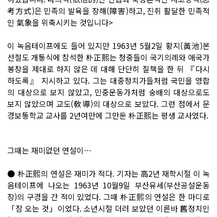
考方式)은 민족의 발육을 장해(障害)하고, 진취 활달한 민족적
인 氣象을 위축시키는 것입니다>
이 녹음테이프에도 들어 있지만 1963년 5월2일 황지(黃池)본
선철도 개통식에 참석한 朴正熙는 청중들이 국기의례와 애국가
봉창을 제대로 하지 않은 데 대해 단단히 질책을 한 뒤 『다시
하도록』 지시하고 있다. 그는 대중정치가들처럼 국민을 영합
의 대상으로 보지 않았고, 민중운동가처럼 숭배의 대상으로도
보지 않았으며 교도(敎導)의 대상으로 보았다. 그런 점에서 문
경보통학교 교사를 2년여만에 그만둔 朴正熙는 평생 교사였다.
그때는 재미없던 연설이…
● 朴正熙의 연설은 재미가 적다. 기자는 高2년 재학시절 이 녹
음테이프에 나오는 1963년 10월9일 부산유세(부산공설운동
장)의 구경을 간 적이 있었다. 그때 朴正熙의 연설은 한 마디로
「잠 오는 것」이었다. 소년시절 더러 보았던 이른바 舊정치인