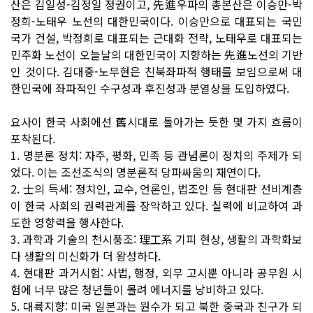
산은 김일성-김정일 정권이고, 先進우파의 총본산은 이승만-박
정희-노태우 노선의 대한민국이다. 이승만으로 대표되는 국민
국가 건설, 박정희로 대표되는 근대화 전략, 노태우로 대표되는
민주화 노선이 오늘날의 대한민국이 지향하는 先進노선의 기반
인 것이다. 김대중-노무현은 친북좌파적 행태를 보임으로써 대
한민국에 좌파적인 수구성과 후진성과 분열상을 도입하였다.
요사이 한국 사회에선 舊시대로 돌아가는 듯한 몇 가지 흐름이
포착된다.
1. 명분론 정치: 자주, 평화, 민족 등 관념론이 정치의 주제가 되
었다. 이는 조선조식의 명분론적 당파싸움의 재연이다.
2. 士의 득세: 정치인, 교수, 언론인, 법조인 등 현대판 선비계층
이 한국 사회의 권력관계를 장악하고 있다. 실력에 비교하여 과
도한 영향력을 행사한다.
3. 과학과 기술의 천시풍조: 理工系 기피 현상, 생활의 과학화보
다 생활의 미신화가 더 왕성하다.
4. 현대판 과거시험: 사법, 행정, 외무 고시뿐 아니라 공무원 시
험에 너무 많은 청년들이 몰려 에너지를 낭비하고 있다.
5. 대륙지향: 미국 일본과는 원수가 되고 북한 중국과 친구가 되