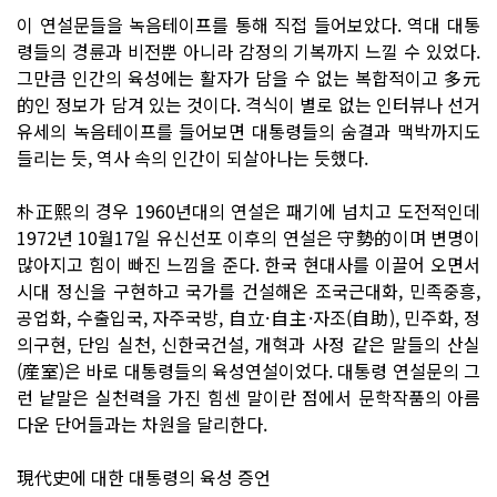
이 연설문들을 녹음테이프를 통해 직접 들어보았다. 역대 대통
령들의 경륜과 비전뿐 아니라 감정의 기복까지 느낄 수 있었다.
그만큼 인간의 육성에는 활자가 담을 수 없는 복합적이고 多元
的인 정보가 담겨 있는 것이다. 격식이 별로 없는 인터뷰나 선거
유세의 녹음테이프를 들어보면 대통령들의 숨결과 맥박까지도
들리는 듯, 역사 속의 인간이 되살아나는 듯했다.
朴正熙의 경우 1960년대의 연설은 패기에 넘치고 도전적인데
1972년 10월17일 유신선포 이후의 연설은 守勢的이며 변명이
많아지고 힘이 빠진 느낌을 준다. 한국 현대사를 이끌어 오면서
시대 정신을 구현하고 국가를 건설해온 조국근대화, 민족중흥,
공업화, 수출입국, 자주국방, 自立·自主·자조(自助), 민주화, 정
의구현, 단임 실천, 신한국건설, 개혁과 사정 같은 말들의 산실
(産室)은 바로 대통령들의 육성연설이었다. 대통령 연설문의 그
런 낱말은 실천력을 가진 힘센 말이란 점에서 문학작품의 아름
다운 단어들과는 차원을 달리한다.
現代史에 대한 대통령의 육성 증언