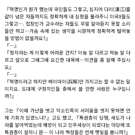
『혁명인가 뭔가 했는데 국민들도 그렇고, 심지어 다리(漢江)를
같이 넘은 자들까지도 정확하게 내 심정을 몰라주니 미국X들도
그렇고…. 접장인가 교수라는 자들도 무얼 알아듣지 못할 소리
들만 하고…가슴 속에 있는 생각을 시원하게 정확하게 털어놓
을 방법이 없을까요?』
『…』
『정치라는 게 이렇게 어려운 건지? 이놈 말 다르고 저놈 말 다
르고 앞으로 그때그때 요긴한 대목에…의견을 좀 말해 주십시
오』
『…』
『혁명이라고 하지만 헤이따이(兵隊)만 가지고는 할 수 없는 일
이지요. 도대체 구정치인들 중에서 쓸 만한 사람은 누구입니
까?』
그는『이때 가난을 벗고 약소민족의 서러움을 벗지 못하면 언
제 기회가 있겠느냐?』고도 했고, 『특권층의 당쟁, 세도가 나
라를 말아먹었는데 해방이 되고 민주세상이 되었다는 마당에 또
특권층이 설치니 원… 이 나라 백성들은 언제 햇빛을 봅니까?』