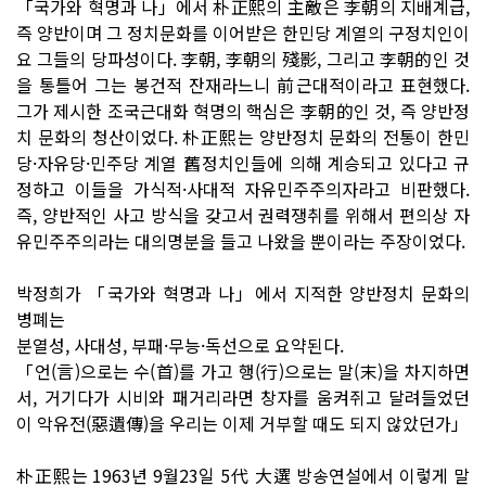
「국가와 혁명과 나」에서 朴正熙의 主敵은 李朝의 지배계급,
즉 양반이며 그 정치문화를 이어받은 한민당 계열의 구정치인이
요 그들의 당파성이다. 李朝, 李朝의 殘影, 그리고 李朝的인 것
을 통틀어 그는 봉건적 잔재라느니 前근대적이라고 표현했다.
그가 제시한 조국근대화 혁명의 핵심은 李朝的인 것, 즉 양반정
치 문화의 청산이었다. 朴正熙는 양반정치 문화의 전통이 한민
당·자유당·민주당 계열 舊정치인들에 의해 계승되고 있다고 규
정하고 이들을 가식적·사대적 자유민주주의자라고 비판했다.
즉, 양반적인 사고 방식을 갖고서 권력쟁취를 위해서 편의상 자
유민주주의라는 대의명분을 들고 나왔을 뿐이라는 주장이었다.
박정희가 「국가와 혁명과 나」에서 지적한 양반정치 문화의
병폐는
분열성, 사대성, 부패·무능·독선으로 요약된다.
「언(言)으로는 수(首)를 가고 행(行)으로는 말(末)을 차지하면
서, 거기다가 시비와 패거리라면 창자를 움켜쥐고 달려들었던
이 악유전(惡遺傳)을 우리는 이제 거부할 때도 되지 않았던가」
朴正熙는 1963년 9월23일 5代 大選 방송연설에서 이렇게 말