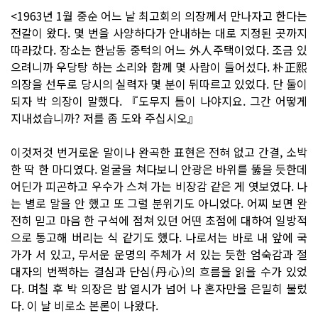
<1963년 1월 중순 어느 날 최고회의 의장께서 만나자고 한다는
전갈이 왔다. 몇 번을 사양하다가 안내하는 대로 지정된 곳까지
따라갔다. 장소는 한남동 중턱의 어느 外人주택이었다. 조금 있
으려니까 우당탕 하는 소리와 함께 몇 사람이 들어섰다. 朴正熙
의장을 선두로 당시의 실력자 몇 분이 뒤따르고 있었다. 단 둘이
되자 박 의장이 말했다. 『도무지 틈이 나야지요. 그간 어떻게
지내셨습니까? 저를 좀 도와 주십시오』
이것저것 번거로운 말이나 완곡한 표현은 전혀 없고 간결, 소박
한 딱 한 마디였다. 얼굴을 쳐다보니 안광은 바위를 뚫을 듯한데
어딘가 피곤하고 우수가 스쳐 가는 비장감 같은 게 엿보였다. 나
는 별로 말을 안 했고 또 그럴 분위기도 아니었다. 어찌 보면 완
전히 믿고 마음 한 구석에 점쳐 있던 어떤 초점에 대하여 일방적
으로 통고해 버리는 식 같기도 했다. 나로서는 바로 내 앞에 국
가가 서 있고, 무서운 운명의 주체가 서 있는 듯한 엄숙감과 절
대자의 번쩍하는 결심과 단심(丹心)의 흐름을 읽을 수가 있었
다. 며칠 후 박 의장은 밤 열시가 넘어 나 혼자만을 은밀히 불렀
다. 이 날 비로소 본론이 나왔다.