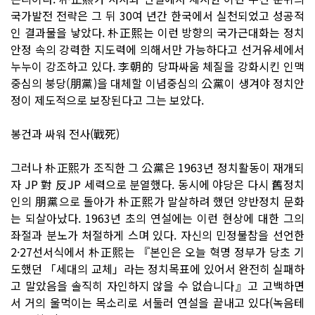
국가발전 전략은 그 뒤 30여 년간 한국에서 실천되었고 성공적
인 결과물을 낳았다. 朴正熙는 이런 방향의 국가근대화는 정치
안정 속의 강력한 지도력에 의해서만 가능하다고 선거유세에서
누누이 강조하고 있다. 李朝的 당파싸움 체질을 강화시킨 인맥
중심의 붕당(朋黨)을 대체할 이념중심의 公黨이 생겨야 정치안
정이 제도적으로 보장된다고 그는 보았다.
봉건과 싸워 전사(戰死)
그러나 朴正熙가 조직한 그 公黨은 1963년 정치활동이 재개되
자 JP 對 反JP 세력으로 분열했다. 동시에 야당은 다시 舊정치
인의 朋黨으로 돌아가 朴正熙가 말살하려 했던 양반정치 문화
는 되살아났다. 1963년 초의 연설에는 이런 현상에 대한 그의
좌절과 분노가 처절하게 스며 있다. 자신의 민정불참을 선언한
2·27선서식에서 朴正熙는 『본인은 오늘 혁명 정부가 당초 기
도했던 「세대의 교체」라는 정치목표에 있어서 완전히 실패하
고 말았음을 솔직히 자인하지 않을 수 없습니다』고 고백하면
서 거의 울먹이는 목소리로 서둘러 연설을 끝내고 있다(녹음테