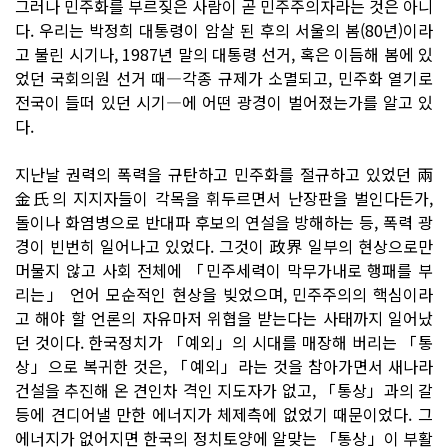
그러나 민주화를 부르짖은 사람이 곧 민주주의자라는 것은 아니
다. 우리는 박정희 대통령이 암살 된 후의 서울의 봄(80년)이라
고 불린 시기나, 1987년 말의 대통령 선거, 혹은 이듬해 봄에 있
었던 국회의원 선거 때―각종 규제가 소멸되고, 민주화 열기로
전국이 들떠 있던 시기―에 어떤 광경이 벌어졌는가를 알고 있
다.
지난날 권력의 폭력을 규탄하고 민주화를 절규하고 있었던 兩
金氏의 지지자들이 각목을 휘두르면서 난장판을 벌인다든가,
돌이나 화염병으로 반대파 후보의 연설을 방해하는 등, 폭력 광
경이 빈번히 일어나고 있었다. 그것이 政界 일부의 현상으로만
머물지 않고 사회 전체에 「민주세력이 막무가내로 행패를 부
리는」 언어 모순적인 현상을 빚었으며, 민주주의의 핵심이라
고 해야 할 언론의 자유마저 위협을 받는다는 사태까지 일어났
던 것이다. 한국정치가 「예외」의 시대를 매장해 버리는 「통
상」으로 복귀한 것은, 「예외」라는 것을 참아가면서 새나라
건설을 추진해 온 견인차 격인 지도자가 없고, 「통상」과의 갈
등에 견디어낼 만한 에너지가 체제측에 없었기 때문이었다. 그
에너지가 없어지면 한국의 정치토양에 알맞는 「통상」이 부활