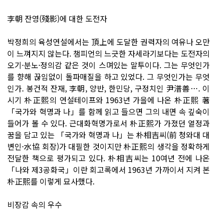
李朝 잔영(殘影)에 대한 도전자
박정희의 육성연설에서는 頂上에 도달한 권력자의 여유나 오만
이 느껴지지 않는다. 챔피언의 느긋한 자세라기보다는 도전자의
오기·분노·정의감 같은 것이 스며있는 말투이다. 그는 무엇인가
를 향해 끊임없이 돌파매질을 하고 있었다. 그 무엇인가는 무엇
인가. 봉건적 잔재, 李朝, 양반, 한민당, 구정치인 尹潽善…. 이
시기 朴正熙의 연설테이프와 1963년 가을에 나온 朴正熙 著
「국가와 혁명과 나」를 함께 읽고 들으면 그의 내면 속 깊숙이
들어가 볼 수 있다. 근대화혁명가로서 朴正熙가 가졌던 열정과
꿈을 담고 있는 「국가와 혁명과 나」는 朴相吉씨(前 청와대 대
변인·水協 회장)가 대필한 것이지만 朴正熙의 생각을 정확하게
전달한 책으로 평가되고 있다. 朴相吉씨는 10여년 전에 나온
「나와 제3공화국」이란 회고록에서 1963년 가까이서 지켜 본
朴正熙를 이렇게 묘사했다.
비장감 속의 우수