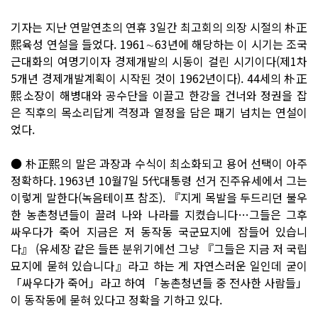
기자는 지난 연말연초의 연휴 3일간 최고회의 의장 시절의 朴正
熙육성 연설을 들었다. 1961∼63년에 해당하는 이 시기는 조국
근대화의 여명기이자 경제개발의 시동이 걸린 시기이다(제1차
5개년 경제개발계획이 시작된 것이 1962년이다). 44세의 朴正
熙소장이 해병대와 공수단을 이끌고 한강을 건너와 정권을 잡
은 직후의 목소리답게 격정과 열정을 담은 패기 넘치는 연설이
었다.
● 朴正熙의 말은 과장과 수식이 최소화되고 용어 선택이 아주
정확하다. 1963년 10월7일 5代대통령 선거 진주유세에서 그는
이렇게 말한다(녹음테이프 참조). 『지게 목발을 두드리던 불우
한 농촌청년들이 끌려 나와 나라를 지켰습니다…그들은 그후
싸우다가 죽어 지금은 저 동작동 국군묘지에 잠들어 있습니
다』 (유세장 같은 들뜬 분위기에선 그냥 『그들은 지금 저 국립
묘지에 묻혀 있습니다』라고 하는 게 자연스러운 일인데 굳이
「싸우다가 죽어」라고 하여 「농촌청년들 중 전사한 사람들」
이 동작동에 묻혀 있다고 정확을 기하고 있다.