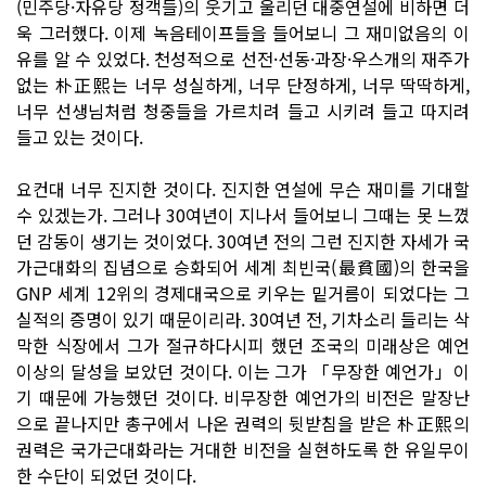
(민주당·자유당 정객들)의 웃기고 울리던 대중연설에 비하면 더
욱 그러했다. 이제 녹음테이프들을 들어보니 그 재미없음의 이
유를 알 수 있었다. 천성적으로 선전·선동·과장·우스개의 재주가
없는 朴正熙는 너무 성실하게, 너무 단정하게, 너무 딱딱하게,
너무 선생님처럼 청중들을 가르치려 들고 시키려 들고 따지려
들고 있는 것이다.
요컨대 너무 진지한 것이다. 진지한 연설에 무슨 재미를 기대할
수 있겠는가. 그러나 30여년이 지나서 들어보니 그때는 못 느꼈
던 감동이 생기는 것이었다. 30여년 전의 그런 진지한 자세가 국
가근대화의 집념으로 승화되어 세계 최빈국(最貧國)의 한국을
GNP 세계 12위의 경제대국으로 키우는 밑거름이 되었다는 그
실적의 증명이 있기 때문이리라. 30여년 전, 기차소리 들리는 삭
막한 식장에서 그가 절규하다시피 했던 조국의 미래상은 예언
이상의 달성을 보았던 것이다. 이는 그가 「무장한 예언가」이
기 때문에 가능했던 것이다. 비무장한 예언가의 비전은 말장난
으로 끝나지만 총구에서 나온 권력의 뒷받침을 받은 朴正熙의
권력은 국가근대화라는 거대한 비전을 실현하도록 한 유일무이
한 수단이 되었던 것이다.