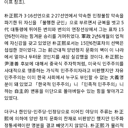
이프 참조).
朴正熙가 3·16선언으로 2·27선언에서 약속한 민정불참 약속을
파기한 뒤 자신을 「불행한 군인」으로 부르면서 군복을 벗고 5
代 대통령에 뛰어든 번의와 번의의 연장선상에서 그는 표차 15
만6천이라는 힘겨운 승리를 거머쥐었다. 軍政 2년6개월의 업적
에 자신감을 갖고 있었던 朴正熙로서는 15만6천표차의 선택은
섭섭한 것이었다. 그는 前근대적 양반정치 문화의 벽이 이 나라
에서 얼마나 두터운 것인지를 새삼 실감했을 것이다. 朴正熙는
尹潽善 후보에 대해서 중국식 주자학처럼, 미국식 민주주의를
사대적으로 맹종하는 가식적 민주주의자라고 비판했지만 자유
민주주의는 이미 한국 사회에서 누구도 부인할 수 없는 大義명
분이 돼 있었고 「한국적 민주주의」니 「민족적 민주주의」니
하는 自主的 변용을 이단으로 몰아버릴수 있는 힘을 쌓아가고
있었다.
더구나 한민당-민주당-민정당으로 이어진 야당의 주류는 朴正
熙에 의하여 양반 정치 문화의 잔재로 비판받긴 했지만 민주화
정통세력이란 명분을 결코 빼앗기지 않았다. 朴正熙가 물리적