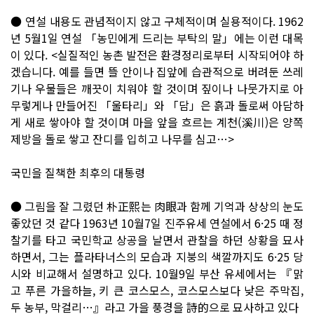
● 연설 내용도 관념적이지 않고 구체적이며 실용적이다. 1962
년 5월1일 연설 「농민에게 드리는 부탁의 말」에는 이런 대목
이 있다. <실질적인 농촌 발전은 환경정리로부터 시작되어야 하
겠습니다. 예를 들면 뜰 안이나 집앞에 습관적으로 버려둔 쓰레
기나 우물들은 깨끗이 치워야 할 것이며 짚이나 나뭇가지로 아
무렇게나 만들어진 「울타리」와 「담」은 흙과 돌로써 아담하
게 새로 쌓아야 할 것이며 마을 앞을 흐르는 계천(溪川)은 양쪽
제방을 돌로 쌓고 잔디를 입히고 나무를 심고…>
국민을 질책한 최후의 대통령
● 그림을 잘 그렸던 朴正熙는 肉眼과 함께 기억과 상상의 눈도
좋았던 것 같다 1963년 10월7일 진주유세 연설에서 6·25 때 정
찰기를 타고 국민학교 상공을 날면서 관찰을 하던 상황을 묘사
하면서, 그는 플라타너스의 모습과 지붕의 색깔까지도 6·25 당
시와 비교해서 설명하고 있다. 10월9일 부산 유세에서는 『맑
고 푸른 가을하늘, 키 큰 코스모스, 코스모스보다 낮은 주막집,
두 농부, 막걸리…』라고 가을 풍경을 詩的으로 묘사하고 있다