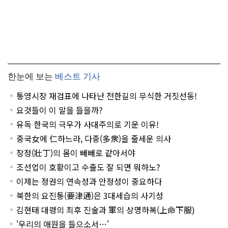
한눈에 보는
베스트 기사
통영시장 재검표에 나타난 전한길의 무식한 거짓선동!
요것들이 이 말을 들을까?
유독 한국의 극우가 사대주의로 기운 이유!
중국女에 仁하느라, 다중(多衆)을 줄세운 의사
장정(壯丁)의 몸이 빼빼로 같아서야
조선업이 호황이고 수출도 잘 되면 뭐하노?
이제는 정권의 연속성과 안정성이 중요하다
북한의 요진통(要津通)은 3대세습의 사기성
김현태 대령의 최후 진술과 軍의 상명하복(上命下服)
'우리의 애원을 들으소서…'