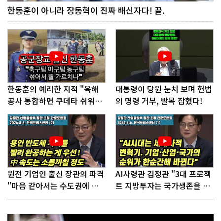
한동훈이 아니라 장동혁이 진짜 배신자다! 끝.
한동훈의 예리한 지적 "육해
대통령이 당원 눈치 보며 헌법
공사 통합하면 쿠데타 쉬워진
의 명령 거부, 발목 잡혔다!
다"
원전 기업인 출신 장관의 파격
AI사령관 김정관 "3대 프로젝
"마음 같아서는 수도권에 원
트 지방투자는 국가생존을 건
전 짓고싶다"
대전략"