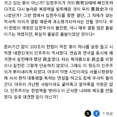
가고 있는 중이 아닌가? 입헌주의가 거의 假死상태에 빠진듯하
다가도 다시 놀라운 복원력을 발휘해온 것이 우리 憲政史가 아
니었던가? 그런 점에서 입헌주의를 향한 결단, 그 자체가 갖는
역사적 의의가 결함 때문에 과소평가되어서는 안될 것이다. 우
리 헌법의 제정은 입헌주의의 불안한, 아니 매우 결함 많은 출발
이기는 하였지만, 확실히 출발은 출발이었던 것이다>
준비기간 없이 103조의 헌법이 적힌 종이 하나를 달랑 들고 시
작한 대한민국의 민주주의 역사였다. 연습과 연극을 동시에 해
가면서 실천해야 했던 民主였다. 타는 목마름으로 民主를 외쳤
으나 실천은 그렇게 단순하지 않았다. 그래도 이 정도의 민주주
의가 뿌리내리게 되었다. 아무리 약한 시민이라도 서울시청광장
에 서서 현직 대통령을 욕하는 연설을 하고도 집에 무사히 돌아
간다. 아무리 가난한 사람이라도 굶어죽고 얼어죽을 걱정은 없
다. 민주주의는 헌법책을 벗어나 이 근사한 나라와 제도를 만들
었다. 실로 대견한 일이 아닌가?
↑위로