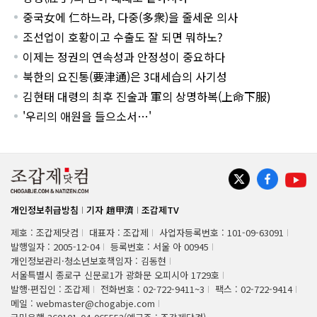
중국女에 仁하느라, 다중(多衆)을 줄세운 의사
조선업이 호황이고 수출도 잘 되면 뭐하노?
이제는 정권의 연속성과 안정성이 중요하다
북한의 요진통(要津通)은 3대세습의 사기성
김현태 대령의 최후 진술과 軍의 상명하복(上命下服)
'우리의 애원을 들으소서…'
개인정보취급방침
기자 趙甲濟
조갑제TV
제호 : 조갑제닷컴
대표자 : 조갑제
사업자등록번호 : 101-09-63091
발행일자 : 2005-12-04
등록번호 : 서울 아 00945
개인정보관리·청소년보호책임자 : 김동현
서울특별시 종로구 신문로1가 광화문 오피시아 1729호
발행·편집인 : 조갑제
전화번호 : 02-722-9411~3
팩스 : 02-722-9414
메일 : webmaster@chogabje.com