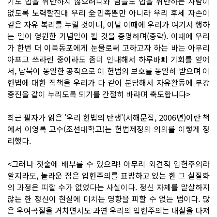
기도 법을 위반하지 않으려니와 남들도 법을 위반하는 사람이
없도록 노력할진대 우리 全민족뿐만 아니라 우리 후세 자손이
같은 자유 복리를 누릴 것이니, 이날 이때에 우리가 여기서 행하
는 일이 영원한 기념일이 될 것을 증명하며(중략). 이때에 우리
가 한번 더 이북동포에게 눈물로써 고하고자 하는 바는 아무리
아프고 쓰라린 중이라도 좀더 인내해서 하루바삐 기회를 얻어
서, 남북이 동일한 공작으로 이 헌법의 보호를 동일히 받으며 이
헌법에 대한 직책을 우리가 다 같이 분담해서 자유활동에 부강
증진을 같이 누리도록 되기를 간절히 바라며 축도합니다>
최근 필자가 읽은 '우리 헌법의 탄생'(서해문집, 2006년)이란 책
에서 이영록 교수(조선대학교)는 헌법제정의 의의를 이렇게 정
리했다.
<그러나 첫술에 배부를 수 있으랴! 아무리 외견적 입헌주의라
할지라도, 놀라운 점은 입헌주의를 표방하고 있는 한 그 실질화
의 과정은 피할 수가 없었다는 사실이다. 정신 자체를 말살하지
않는 한 정신이 현실에 미치는 영향을 피할 수 없는 법이다. 많
은 우여곡절을 거치면서도 과연 우리의 입헌주의는 내실을 다져