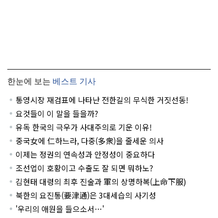
한눈에 보는
베스트 기사
통영시장 재검표에 나타난 전한길의 무식한 거짓선동!
요것들이 이 말을 들을까?
유독 한국의 극우가 사대주의로 기운 이유!
중국女에 仁하느라, 다중(多衆)을 줄세운 의사
이제는 정권의 연속성과 안정성이 중요하다
조선업이 호황이고 수출도 잘 되면 뭐하노?
김현태 대령의 최후 진술과 軍의 상명하복(上命下服)
북한의 요진통(要津通)은 3대세습의 사기성
'우리의 애원을 들으소서…'