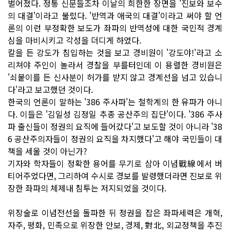
벌어졌다. 정통 신문들조차 이날의 희한한 장면을 '진보와 보수
의 대결'이라고 불렀다. '반역과 애국의 대결'이라고 써야 할 언
론의 이런 부정확한 보도가 좌파의 반역성에 대한 국민적 경계
심을 마비시키고 각성을 더디게 하였다.
칼을 든 강도가 침입하는 것을 보고 경비원이 '강도야!'라고 소
리쳐야 주인이 놀라서 경찰을 부를터인데 이 용렬한 경비원은
'쇠붙이를 든 신사분이 허가를 받지 않고 경계선을 넘고 있습니
다'라고 보고했던 것이다.
한국의 언론이 말하는 '386 주사파'는 철학계의 한 유파가 아니
다. 이들은 '김일성 김정일 추종 공산주의 집단'이다. '386 주사
파 출신들이 정권의 요직에 들어갔다'고 보도할 것이 아니라 '38
6 공산주의자들이 정권의 요직을 차지했다'고 해야 국민들이 대
책을 세울 것이 아닌가?
기자와 학자들이 정확한 용어를 무기로 삼아 이념戰線에서 버
티어주었다면, 그리하여 수시로 경보를 발령했더라면 진보로 위
장한 좌파의 체제내 침투는 저지되었을 것이다.
위장술로 이념전선을 돌파한 뒤 정권을 잡은 좌파세력은 개혁,
자주, 평화, 민족으로 위장한 안보, 경제, 對北, 외교정책을 추진