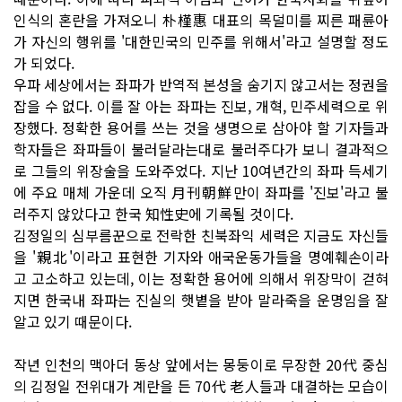
인식의 혼란을 가져오니 朴槿惠 대표의 목덜미를 찌른 패륜아
가 자신의 행위를 '대한민국의 민주를 위해서'라고 설명할 정도
가 되었다.
우파 세상에서는 좌파가 반역적 본성을 숨기지 않고서는 정권을
잡을 수 없다. 이를 잘 아는 좌파는 진보, 개혁, 민주세력으로 위
장했다. 정확한 용어를 쓰는 것을 생명으로 삼아야 할 기자들과
학자들은 좌파들이 불러달라는대로 불러주다가 보니 결과적으
로 그들의 위장술을 도와주었다. 지난 10여년간의 좌파 득세기
에 주요 매체 가운데 오직 月刊朝鮮만이 좌파를 '진보'라고 불
러주지 않았다고 한국 知性史에 기록될 것이다.
김정일의 심부름꾼으로 전락한 친북좌익 세력은 지금도 자신들
을 '親北'이라고 표현한 기자와 애국운동가들을 명예훼손이라
고 고소하고 있는데, 이는 정확한 용어에 의해서 위장막이 걷혀
지면 한국내 좌파는 진실의 햇볕을 받아 말라죽을 운명임을 잘
알고 있기 때문이다.
작년 인천의 맥아더 동상 앞에서는 몽둥이로 무장한 20代 중심
의 김정일 전위대가 계란을 든 70代 老人들과 대결하는 모습이