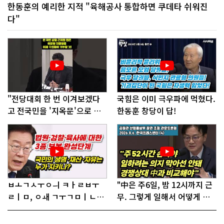
한동훈의 예리한 지적 "육해공사 통합하면 쿠데타 쉬워진
다"
"전당대회 한 번 이겨보겠다
국힘은 이미 극우파에 먹혔다.
고 전국민을 '지옥문'으로 밀
한동훈 창당이 답!
어!"
ㅂㅗㄱㅅㅜㅇㅢ ㅋㅏㄹㅂㅜ
"中은 주6일, 밤 12시까지 근
ㄹㅣㅁ, ㅇㅙ ㄱㅜㄱㅁㅣㄴㄷ
무. 그렇게 일해서 어떻게 경
ㅡㄹㅇㅣ ㄷㅏㅇㅎㅐㅇㅑ ㅎ
쟁하냐 반문하더라"
ㅏㄴㅏ?