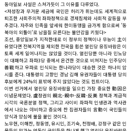
동아일보 사설은 스쳐가듯이 그 이유를 다루었다.
<저성장과 무거운 세금에 국민은 허리가 휘는데도 세계적으로
퇴조한 사회주의적 좌파정책으로 경제침체와 사회적 갈등을 부
추겼다. 자주와 민족을 앞세워 한미동맹을 금가게 함으로써 '동
북아의 외톨이'로 남을질 모른다는 불안감을 키웠다>
조선, 중앙일보가 지적한대로 이 정부의 정책이나 무능이 主이
유였다면 전북지역을 제외한 전국을 휩쓴 열린당 응징바람은 이
토록 세게 일어나지는 않았을 것이다. 열린당뿐 아니라 민노당
이 대패하고 좌파3당 중에서 온건한 것으로 비쳐지는 민주당이
善戰하고 우파로 인식되는 한나라당이 대승한 것은 하나의 암
시를 준다. 대통령의 고향인 경남 김해 유권자들이 대통령 당의
후보에게 24%의 표밖에 주지 않았다는 것도 힌트이다.
이번 선거에서 열린당 응징바람을 일으킨 가장 중요한 動因은
이념문제였다. 盧정권의 親北-親中-反韓-反美 정책과 계급적
시각의 국론분열 정책, 그리고 사이비 좌파적 인생관과 역사관
에서 나오는 야비하고 증오에 찬 집권자들의 言動이 국민들의
양식과 양심에 불을 붙인 것이다.
노무현, 이해찬, 정동영, 유시민, 조기숙, 천정배, 강정구 같은 인
물들의 막가는 언동이 국민들을 화나게 했고 열린당 응징바람을