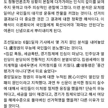
도 정통언론조차 상황의 본질에 다가가려는 인식의 깊이를 보여
주지 못하고 아주 피상적인 관찰에 그쳤다. 이런 분석은 모처럼
일어난 국민들의 대각성 운동에 찬물을 끼얹는 것이다. 선거의
결과보다 더 중요한 것은 그 결과에 대한 정확한 해석이다. 이
해석이 이론화되어 국민들에게 확산되어야 '좌파는 안된다'는
여론이 신념으로서 뿌리내리게 된다.
조선일보는 6월1일자 기사에서 몇 가지 원인 분석을 내어놓았
다. 盧정권의 무능에 국민들이 분노했다는 것이다.
<집값 폭등, 세금폭탄, 경기침체에 민심이 떠났다. 민주당과 열
린당이 분당되어 전통적인 지지층이 분열되었다. 집권세력이 정
치개혁을 내세우면서 지역정치를 더 키웠다. 盧대통령은 '중간
평가가 아니다'면서 뒤로 숨었다>
중앙일보는 정권의 무능에 대한 누적된 民心이반이 열린당 참
패의 원인이라고 지적했다. 과연 두 신문이 분석한 정도의 실수
에 대해서 국민들이 이처럼 철저한 응징을 했을까? 단순히 무능
하다고, 세금을 많이 매겼다고, 경기가 침체되었다고 해서 여당
을 해체수준으로 몰아버린 선거혁명을 했을까? 다른 이유가 있
을 것이다.