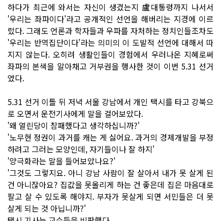
하다가 최근에 와서는 자신이 생겼는지 盧대통령까지 나서서
'우리는 좌파이다'라고 공개적인 선언을 해버리는 지경에 이르
렀다. 그래도 언론과 학자들과 우파를 자처하는 정치인들조차도
'우리는 반역집단이다'라는 의미의 이 도발적 선언에 대해서 따
지지 않는다. 오히려 생활인들이 경험에서 우러나온 지혜로써
좌파의 본색을 알아채고 거부권을 행사한 것이 이번 5.31 선거
였다.
5.31 선거 이틀 뒤 저녁 서울 강남에서 개인 택시를 타고 강북으
로 오면서 운전기사에게 말을 걸어보았다.
'왜 열린당이 참패했다고 생각하십니까?'
'노무현 정권이 과거를 캐는 게 싫어요. 과거의 경제개발을 부정
하려고 그러는 모양인데, 자기들이나 잘 하지'
'양극화라는 말을 들어보았나요?'
'그것도 그렇지요. 아니 강남 사람이 잘 살아서 내가 못 살게 된
건 아니잖아요? 집값을 못올리게 하는 건 좋은데 집은 마음대로
팔고 살 수 있도록 해야지. 부자가 못살게 되면 서민들은 더 못
살게 되는 것 아닙니까?'
택시 기사는 교수들을 비판했다.