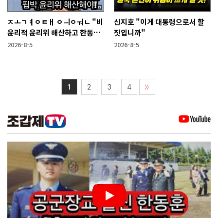
ㅈㅗㄱㅕㅇㅌㅐ ㅇㅢㅇㅝㄴ "비
신지호 "이게 대통령으로서 할
윤리적 윤리위 해산하고 한동훈
짓입니까"
복당 시켜야"
2026-8-5
2026-8-5
1
2
3
4
〉〉