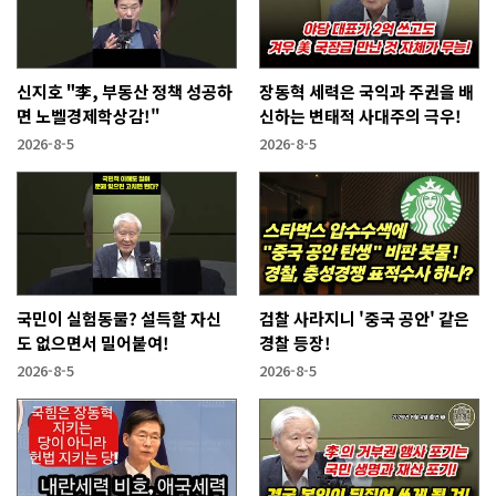
신지호 "李, 부동산 정책 성공하
장동혁 세력은 국익과 주권을 배
면 노벨경제학상감!"
신하는 변태적 사대주의 극우!
2026-8-5
2026-8-5
국민이 실험동물? 설득할 자신
검찰 사라지니 '중국 공안' 같은
도 없으면서 밀어붙여!
경찰 등장!
2026-8-5
2026-8-5