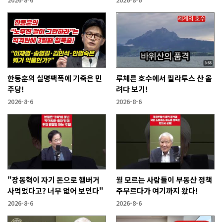
한동훈의 실명팩폭에 기죽은 민
루체른 호수에서 필라투스 산 올
주당!
려다 보기!
2026-8-6
2026-8-6
"장동혁이 자기 돈으로 햄버거
뭘 모르는 사람들이 부동산 정책
사먹었다고? 너무 없어 보인다"
주무르다가 여기까지 왔다!
2026-8-6
2026-8-6