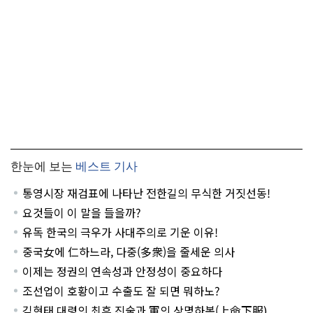
한눈에 보는
베스트 기사
통영시장 재검표에 나타난 전한길의 무식한 거짓선동!
요것들이 이 말을 들을까?
유독 한국의 극우가 사대주의로 기운 이유!
중국女에 仁하느라, 다중(多衆)을 줄세운 의사
이제는 정권의 연속성과 안정성이 중요하다
조선업이 호황이고 수출도 잘 되면 뭐하노?
김현태 대령의 최후 진술과 軍의 상명하복(上命下服)