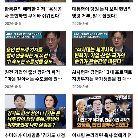
한동훈의 예리한 지적 "육해공
대통령이 당원 눈치 보며 헌법의
사 통합하면 쿠데타 쉬워진다"
명령 거부, 발목 잡혔다!
2026-8-6
2026-8-6
원전 기업인 출신 장관의 파격
AI사령관 김정관 "3대 프로젝트
"마음 같아서는 수도권에 원전
지방투자는 국가생존을 건 대전
짓고싶다"
략"
2026-8-6
2026-8-6
추미애가 이재명을 '경기도 재정
이재명 논리라면 육사 없애기 전