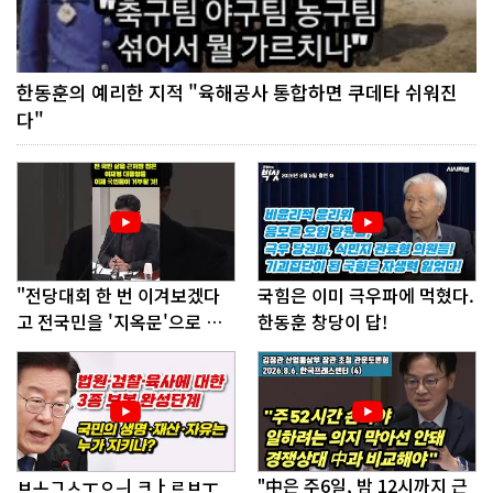
한동훈의 예리한 지적 "육해공사 통합하면 쿠데타 쉬워진
다"
"전당대회 한 번 이겨보겠다
국힘은 이미 극우파에 먹혔다.
고 전국민을 '지옥문'으로 밀
한동훈 창당이 답!
어!"
ㅂㅗㄱㅅㅜㅇㅢ ㅋㅏㄹㅂㅜ
"中은 주6일, 밤 12시까지 근