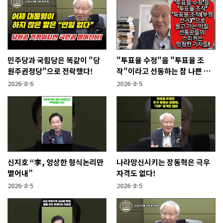
민주당과 국힘당은 똑같이 "당
"투표율 수정"을 "투표율 조
원주권정당"으로 전락했다!
작"이라고 선동하는 참 나쁜 사
람들!
2026-8-6
2026-8-5
신지호 “李, 앙상한 형식논리만
나라망신시키는 장동혁은 극우
뱉어내”
자격도 없다!
2026-8-5
2026-8-5