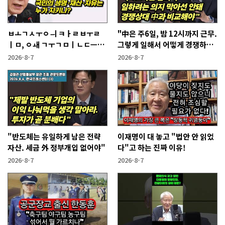
ㅂㅗㄱㅅㅜㅇㅢ ㅋㅏㄹㅂㅜㄹ
"中은 주6일, 밤 12시까지 근무.
ㅣㅁ, ㅇㅙ ㄱㅜㄱㅁㅣㄴㄷㅡㄹ
그렇게 일해서 어떻게 경쟁하냐
ㅇㅣ ㄷㅏㅇㅎㅐㅇㅑ ㅎㅏㄴㅏ?
반문하더라"
2026-8-7
2026-8-7
"반도체는 유일하게 남은 전략
이재명이 대 놓고 "법안 안 읽었
자산. 세금 外 정부개입 없어야"
다"고 하는 진짜 이유!
2026-8-7
2026-8-7