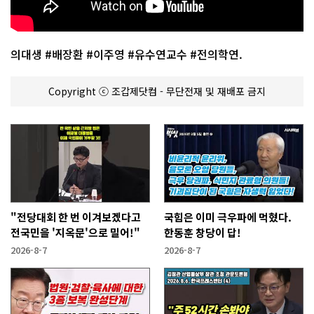
의대생 #배장환 #이주영 #유수연교수 #전의학연.
Copyright ⓒ 조갑제닷컴 - 무단전재 및 재배포 금지
"전당대회 한 번 이겨보겠다고
국힘은 이미 극우파에 먹혔다.
전국민을 '지옥문'으로 밀어!"
한동훈 창당이 답!
2026-8-7
2026-8-7