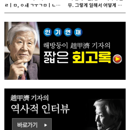
ㄹㅣㅁ, ㅇㅙ ㄱㅜㄱㅁㅣㄴㄷ
무. 그렇게 일해서 어떻게 경
ㅡㄹㅇㅣ ㄷㅏㅇㅎㅐㅇㅑ ㅎ
쟁하냐 반문하더라"
ㅏㄴㅏ?