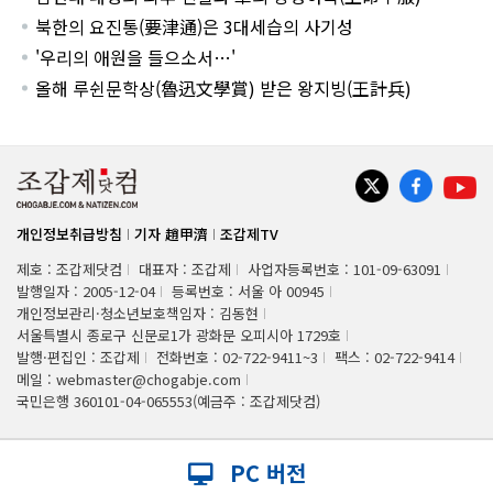
북한의 요진통(要津通)은 3대세습의 사기성
'우리의 애원을 들으소서…'
올해 루쉰문학상(魯迅文學賞) 받은 왕지빙(王計兵)
개인정보취급방침
기자 趙甲濟
조갑제TV
제호 : 조갑제닷컴
대표자 : 조갑제
사업자등록번호 : 101-09-63091
발행일자 : 2005-12-04
등록번호 : 서울 아 00945
개인정보관리·청소년보호책임자 : 김동현
서울특별시 종로구 신문로1가 광화문 오피시아 1729호
발행·편집인 : 조갑제
전화번호 : 02-722-9411~3
팩스 : 02-722-9414
메일 : webmaster@chogabje.com
국민은행 360101-04-065553(예금주 : 조갑제닷컴)
PC 버전