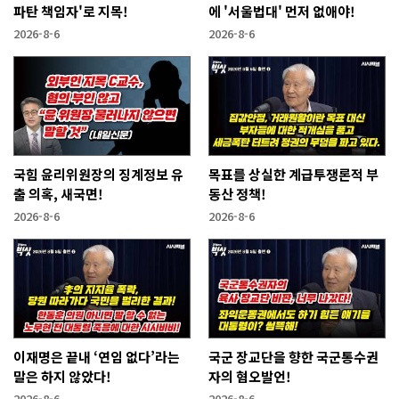
파탄 책임자'로 지목!
에 '서울법대' 먼저 없애야!
2026-8-6
2026-8-6
국힘 윤리위원장의 징계정보 유
목표를 상실한 계급투쟁론적 부
출 의혹, 새국면!
동산 정책!
2026-8-6
2026-8-6
이재명은 끝내 ‘연임 없다’라는
국군 장교단을 향한 국군통수권
말은 하지 않았다!
자의 혐오발언!
2026-8-6
2026-8-6