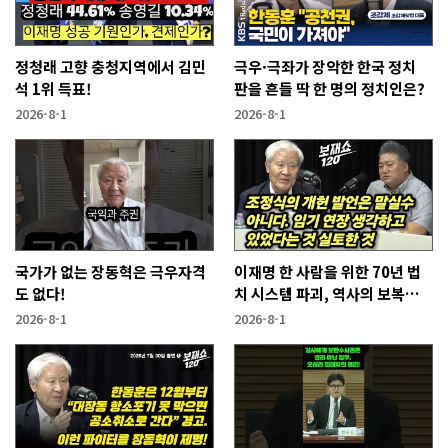
정청래 고향 충청지역에서 김민
극우·극좌가 장악한 한국 정치
석 1위 득표!
판을 흔들 딱 한 명의 정치인은?
2026-8-1
2026-8-1
국가가 없는 장동혁은 극우자격
이재명 한 사람을 위한 70년 법
도 없다!
치 시스템 파괴, 역사의 보복이
기다린다!
2026-8-1
2026-8-1