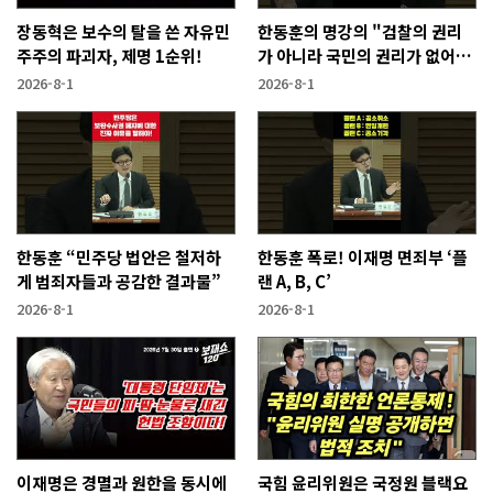
장동혁은 보수의 탈을 쓴 자유민
한동훈의 명강의 "검찰의 권리
주주의 파괴자, 제명 1순위!
가 아니라 국민의 권리가 없어지
는 것"
2026-8-1
2026-8-1
한동훈 “민주당 법안은 철저하
한동훈 폭로! 이재명 면죄부 ‘플
게 범죄자들과 공감한 결과물”
랜 A, B, C’
2026-8-1
2026-8-1
이재명은 경멸과 원한을 동시에
국힘 윤리위원은 국정원 블랙요