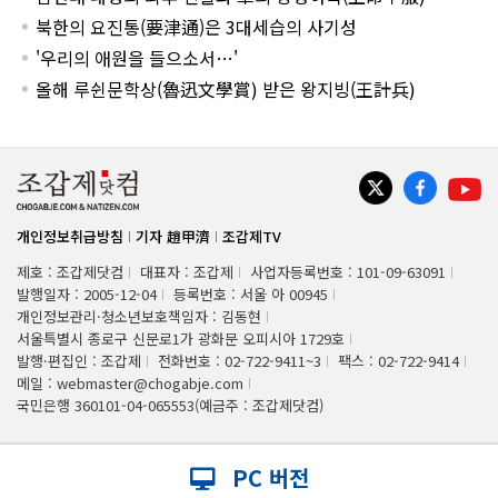
북한의 요진통(要津通)은 3대세습의 사기성
'우리의 애원을 들으소서…'
올해 루쉰문학상(魯迅文學賞) 받은 왕지빙(王計兵)
개인정보취급방침
기자 趙甲濟
조갑제TV
제호 : 조갑제닷컴
대표자 : 조갑제
사업자등록번호 : 101-09-63091
발행일자 : 2005-12-04
등록번호 : 서울 아 00945
개인정보관리·청소년보호책임자 : 김동현
서울특별시 종로구 신문로1가 광화문 오피시아 1729호
발행·편집인 : 조갑제
전화번호 : 02-722-9411~3
팩스 : 02-722-9414
메일 : webmaster@chogabje.com
국민은행 360101-04-065553(예금주 : 조갑제닷컴)
PC 버전