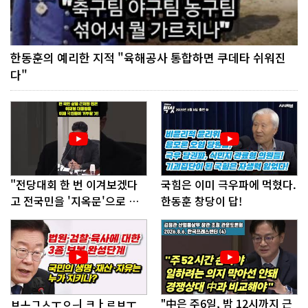
한동훈의 예리한 지적 "육해공사 통합하면 쿠데타 쉬워진
다"
"전당대회 한 번 이겨보겠다
국힘은 이미 극우파에 먹혔다.
고 전국민을 '지옥문'으로 밀
한동훈 창당이 답!
어!"
ㅂㅗㄱㅅㅜㅇㅢ ㅋㅏㄹㅂㅜ
"中은 주6일, 밤 12시까지 근