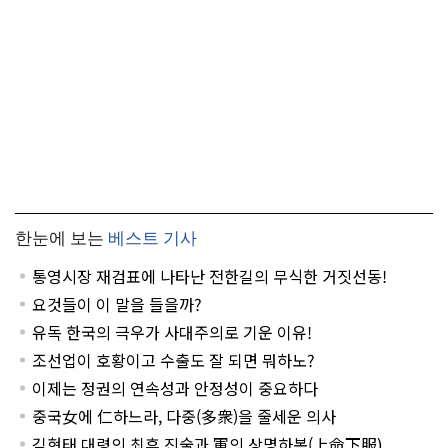
한눈에 보는
베스트 기사
통영시장 재검표에 나타난 전한길의 무식한 거짓선동!
요것들이 이 말을 들을까?
유독 한국의 극우가 사대주의로 기운 이유!
조선업이 호황이고 수출도 잘 되면 뭐하노?
이제는 정권의 연속성과 안정성이 중요하다
중국女에 仁하느라, 다중(多衆)을 줄세운 의사
김현태 대령의 최후 진술과 軍의 상명하복(上命下服)