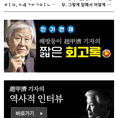
ㄹㅣㅁ, ㅇㅙ ㄱㅜㄱㅁㅣㄴㄷ
무. 그렇게 일해서 어떻게 경
ㅡㄹㅇㅣ ㄷㅏㅇㅎㅐㅇㅑ ㅎ
쟁하냐 반문하더라"
ㅏㄴㅏ?