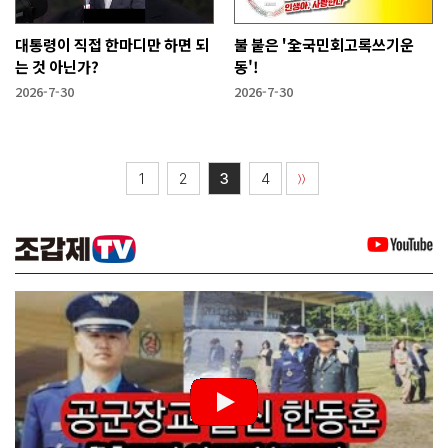
대통령이 직접 한마디만 하면 되
불 붙은 '全국민회고록쓰기운
는 것 아닌가?
동'!
2026-7-30
2026-7-30
1
2
3
4
〉〉