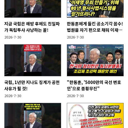
지금 국힘은 해방 후에도 친일파
한동훈에게 들킨 공소기각 꼼수!
가 독립투사 사냥하는 꼴!
법원을 자기 편으로 채워 이재명
사건 없애겠다는 것
2026-7-30
2026-7-30
국힘, 1년만 지나도 징계가 공천
"한동훈, '5000만의 국선 변호
사유가 될 것!
인'으로 종횡무진"
2026-7-30
2026-7-30