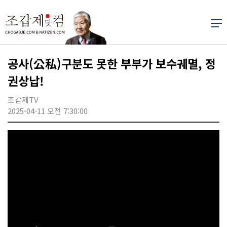
공사(公私)구분도 못한 부부가 보수궤멸, 정
권상납!
조갑제TV
2025-04-11 오전 7:30:00