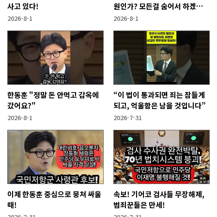
사고 있다!
원인가? 모든걸 숨어서 하겠다
고?
2026-8-1
2026-8-1
한동훈 "정말 돈 안먹고 감옥에
“이 법이 통과되면 죄는 잠들게
갔어요?"
되고, 억울함은 남을 것입니다”
2026-8-1
2026-7-31
이제 한동훈 중심으로 뭉쳐 싸울
속보! 기어코 검사들 무장해제,
때!
범죄꾼들은 만세!
2026-7-31
2026-7-31