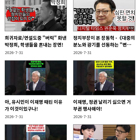
희귀자료/연설도중 "버럭" 화낸
정치부장이 본 장동혁 -《대중의
박정희, 학생들을 혼내는 장면!
분노와 광기를 선동하는 "변종
인민주주의자"》
2026-7-31
2026-7-31
아, 유시민이 이재명 때린 이유
이재명, 정권 날리기 싫으면 거
가 이것이었구나!
부권 행사해야!
2026-7-31
2026-7-31