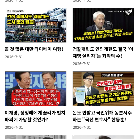
볼 것 많은 대만 타이베이 여행!
검찰개혁도 연임개헌도 결국 '이
재명 살리자'는 최악의 수!
2026-7-31
2026-7-31
이재명, 정청래에게 끌려가 법치
돈도 안받고 국민위해 동분서주
파괴에 가담할 것인가?
하는 "국선 변호사" 한동훈!
2026-7-31
2026-7-31