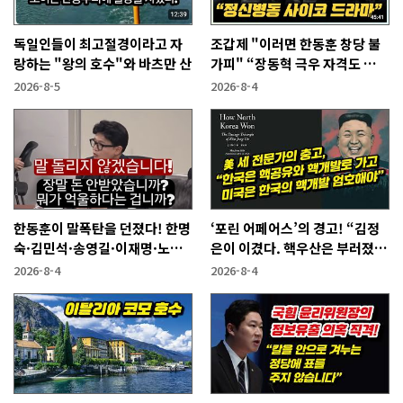
독일인들이 최고절경이라고 자
조갑제 "이러면 한동훈 창당 불
랑하는 "왕의 호수"와 바츠만 산
가피" “장동혁 극우 자격도 없
어...2억 쓰고 성과 없어”
2026-8-5
2026-8-4
한동훈이 말폭탄을 던졌다! 한명
‘포린 어페어스’의 경고! “김정
숙·김민석·송영길·이재명·노
은이 이겼다. 핵우산은 부러졌
무현에게
다”
2026-8-4
2026-8-4