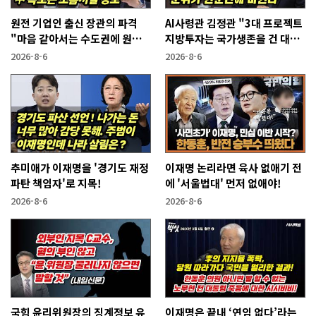
원전 기업인 출신 장관의 파격
AI사령관 김정관 "3대 프로젝트
"마음 같아서는 수도권에 원전
지방투자는 국가생존을 건 대전
짓고싶다"
략"
2026-8-6
2026-8-6
추미애가 이재명을 '경기도 재정
이재명 논리라면 육사 없애기 전
파탄 책임자'로 지목!
에 '서울법대' 먼저 없애야!
2026-8-6
2026-8-6
국힘 윤리위원장의 징계정보 유
이재명은 끝내 ‘연임 없다’라는