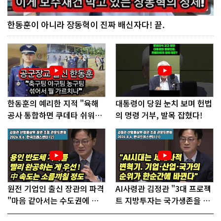
한동훈이 아니라 장동혁이 진짜 배신자다! 끝.
한동훈의 예리한 지적 "육해
대통령이 당원 눈치 보며 헌법
공사 통합하면 쿠데타 쉬워진
의 명령 거부, 발목 잡혔다!
다"
원전 기업인 출신 장관의 파격
AI사령관 김정관 "3대 프로젝
"마음 같아서는 수도권에 원
트 지방투자는 국가생존을 건
전 짓고싶다"
대전략"