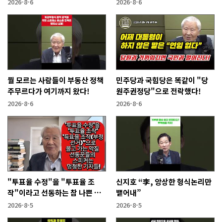
2026-8-6
2026-8-6
뭘 모르는 사람들이 부동산 정책
민주당과 국힘당은 똑같이 "당
주무르다가 여기까지 왔다!
원주권정당"으로 전락했다!
2026-8-6
2026-8-6
"투표율 수정"을 "투표율 조
신지호 “李, 앙상한 형식논리만
작"이라고 선동하는 참 나쁜 사
뱉어내”
람들!
2026-8-5
2026-8-5