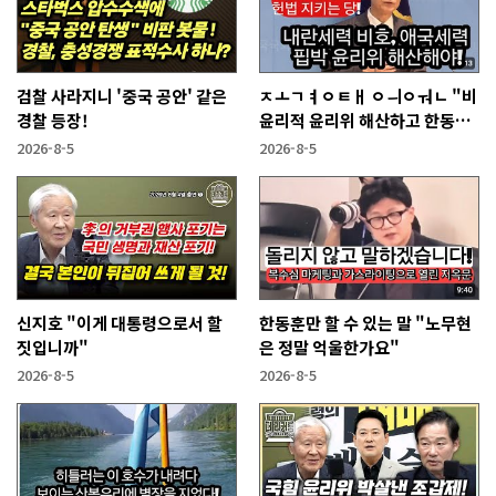
검찰 사라지니 '중국 공안' 같은
ㅈㅗㄱㅕㅇㅌㅐ ㅇㅢㅇㅝㄴ "비
경찰 등장!
윤리적 윤리위 해산하고 한동훈
복당 시켜야"
2026-8-5
2026-8-5
신지호 "이게 대통령으로서 할
한동훈만 할 수 있는 말 "노무현
짓입니까"
은 정말 억울한가요"
2026-8-5
2026-8-5