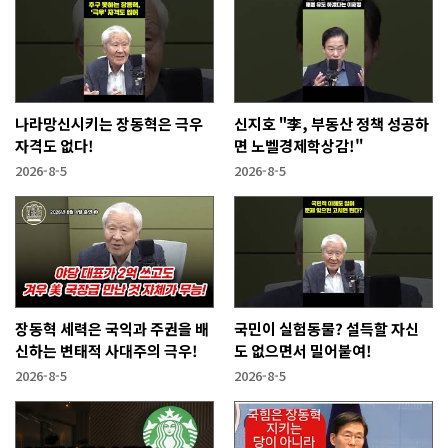
나라망신시키는 장동혁은 극우
신지호 "李, 부동산 정책 성공하
자격도 없다!
면 노벨경제학상감!"
2026-8-5
2026-8-5
장동혁 세력은 국익과 주권을 배
국민이 실험동물? 설득할 자신
신하는 변태적 사대주의 극우!
도 없으면서 밀어붙여!
2026-8-5
2026-8-5