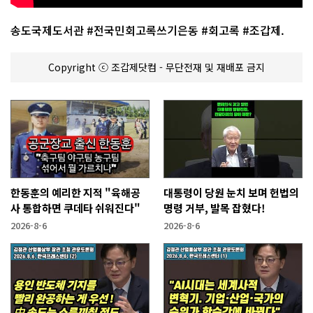
송도국제도서관 #전국민회고록쓰기은동 #회고록 #조갑제.
Copyright ⓒ 조갑제닷컴 - 무단전재 및 재배포 금지
한동훈의 예리한 지적 "육해공
대통령이 당원 눈치 보며 헌법의
사 통합하면 쿠데타 쉬워진다"
명령 거부, 발목 잡혔다!
2026-8-6
2026-8-6