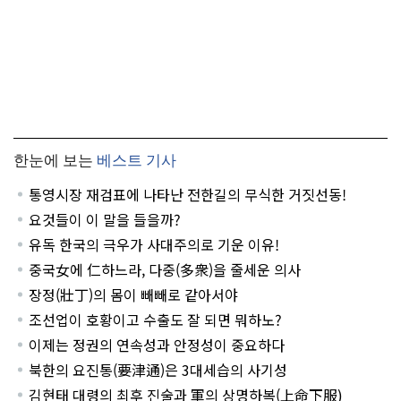
한눈에 보는
베스트 기사
통영시장 재검표에 나타난 전한길의 무식한 거짓선동!
요것들이 이 말을 들을까?
유독 한국의 극우가 사대주의로 기운 이유!
중국女에 仁하느라, 다중(多衆)을 줄세운 의사
장정(壯丁)의 몸이 빼빼로 같아서야
조선업이 호황이고 수출도 잘 되면 뭐하노?
이제는 정권의 연속성과 안정성이 중요하다
북한의 요진통(要津通)은 3대세습의 사기성
김현태 대령의 최후 진술과 軍의 상명하복(上命下服)