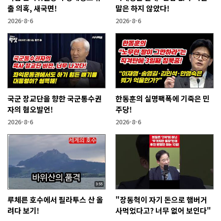
출 의혹, 새국면!
말은 하지 않았다!
2026-8-6
2026-8-6
국군 장교단을 향한 국군통수권
한동훈의 실명팩폭에 기죽은 민
자의 혐오발언!
주당!
2026-8-6
2026-8-6
루체른 호수에서 필라투스 산 올
"장동혁이 자기 돈으로 햄버거
려다 보기!
사먹었다고? 너무 없어 보인다"