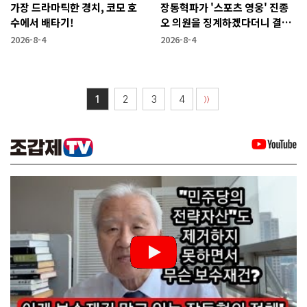
가장 드라마틱한 경치, 코모 호
장동혁파가 '스포츠 영웅' 진종
수에서 배타기!
오 의원을 징계하겠다더니 결국
···
2026-8-4
2026-8-4
1
2
3
4
〉〉