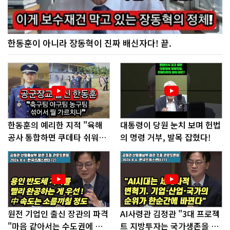
한동훈이 아니라 장동혁이 진짜 배신자다! 끝.
한동훈의 예리한 지적 "육해
대통령이 당원 눈치 보며 헌법
공사 통합하면 쿠데타 쉬워진
의 명령 거부, 발목 잡혔다!
다"
원전 기업인 출신 장관의 파격
AI사령관 김정관 "3대 프로젝
"마음 같아서는 수도권에 원
트 지방투자는 국가생존을 건