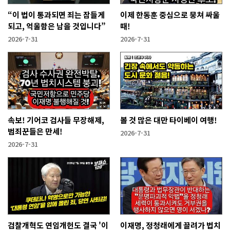
“이 법이 통과되면 죄는 잠들게
이제 한동훈 중심으로 뭉쳐 싸울
되고, 억울함은 남을 것입니다”
때!
2026-7-31
2026-7-31
속보! 기어코 검사들 무장해제,
볼 것 많은 대만 타이베이 여행!
범죄꾼들은 만세!
2026-7-31
2026-7-31
검찰개혁도 연임개헌도 결국 '이
이재명, 정청래에게 끌려가 법치