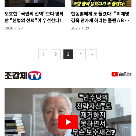
모호한 "국민의 선택"보다 명확
한동훈에게 또 들켰다! "이재명
한 "헌법의 선택"이 우선한다!
감옥 안가게 하려는 플랜 A B C
가 있다"
2026-7-29
2026-7-29
1
2
3
4
〉〉