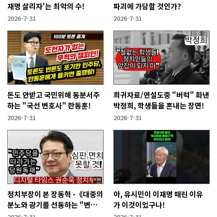
재명 살리자'는 최악의 수!
파괴에 가담할 것인가?
2026-7-31
2026-7-31
돈도 안받고 국민위해 동분서주
희귀자료/연설도중 "버럭" 화낸
하는 "국선 변호사" 한동훈!
박정희, 학생들을 혼내는 장면!
2026-7-31
2026-7-31
정치부장이 본 장동혁 -《대중의
아, 유시민이 이재명 때린 이유
분노와 광기를 선동하는 "변종
가 이것이었구나!
인민주주의자"》
2026-7-31
2026-7-31