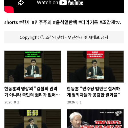
shorts #헌재 #민주주의 #윤석열탄핵 #더라커룸 #조갑제tv.
Copyright ⓒ 조갑제닷컴 - 무단전재 및 재배포 금지
한동훈의 명강의 "검찰의 권리
한동훈 “민주당 법안은 철저하
가 아니라 국민의 권리가 없어지
게 범죄자들과 공감한 결과물”
는 것"
2026-8-1
2026-8-1