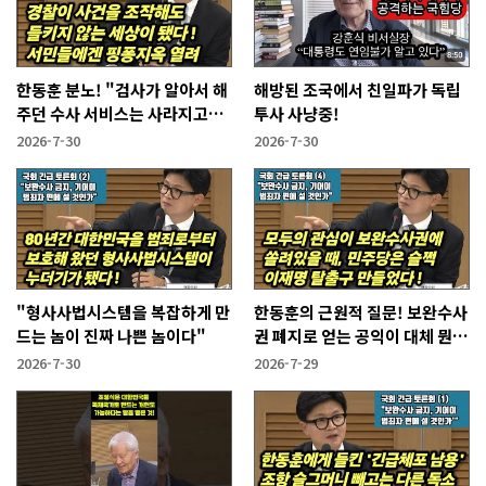
한동훈 분노! "검사가 알아서 해
해방된 조국에서 친일파가 독립
주던 수사 서비스는 사라지고
투사 사냥중!
'개인이 알아서 하라'는 시대가
2026-7-30
2026-7-30
열렸다"
"형사사법시스템을 복잡하게 만
한동훈의 근원적 질문! 보완수사
드는 놈이 진짜 나쁜 놈이다"
권 폐지로 얻는 공익이 대체 뭔
가?
2026-7-30
2026-7-29