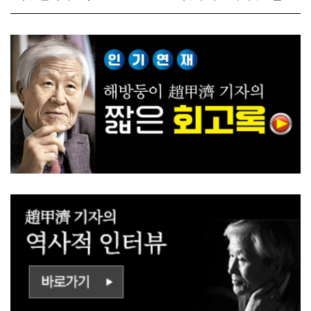
전 짓고싶다"
대전략"