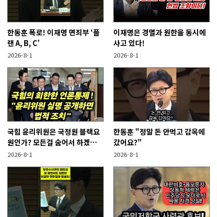
한동훈 폭로! 이재명 면죄부 ‘플
이재명은 경멸과 원한을 동시에
랜 A, B, C’
사고 있다!
2026-8-1
2026-8-1
국힘 윤리위원은 국정원 블랙요
한동훈 "정말 돈 안먹고 감옥에
원인가? 모든걸 숨어서 하겠다
갔어요?"
고?
2026-8-1
2026-8-1