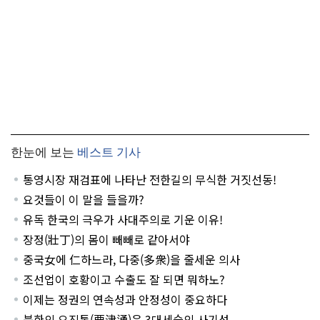
한눈에 보는
베스트 기사
통영시장 재검표에 나타난 전한길의 무식한 거짓선동!
요것들이 이 말을 들을까?
유독 한국의 극우가 사대주의로 기운 이유!
장정(壯丁)의 몸이 빼빼로 같아서야
중국女에 仁하느라, 다중(多衆)을 줄세운 의사
조선업이 호황이고 수출도 잘 되면 뭐하노?
이제는 정권의 연속성과 안정성이 중요하다
북한의 요진통(要津通)은 3대세습의 사기성