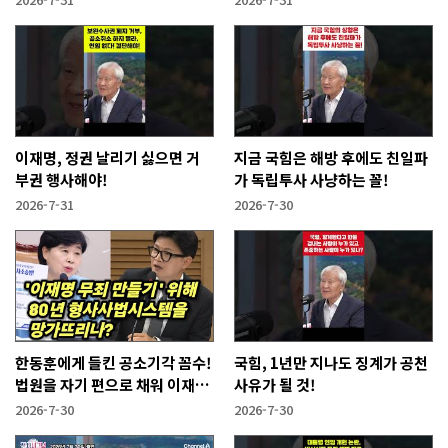
이재명, 정권 날리기 싫으면 거
지금 국힘은 해방 후에도 친일파
부권 행사해야!
가 독립투사 사냥하는 꼴!
2026-7-31
2026-7-30
한동훈에게 들킨 공소기각 꼼수!
국힘, 1년만 지나도 징계가 공천
법원을 자기 편으로 채워 이재명
사유가 될 것!
사건 없애겠다는 것
2026-7-30
2026-7-30