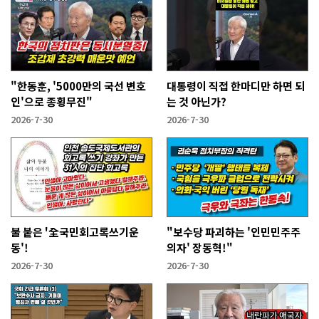
"한동훈, '5000만의 국선 변호
대통령이 직접 한마디만 하면 되
인'으로 종횡무진"
는 것 아닌가?
2026-7-30
2026-7-30
불 붙은 '全국민회고록쓰기운
"보수당 파괴하는 '인민민주주
동'!
의자' 장동혁!"
2026-7-30
2026-7-30