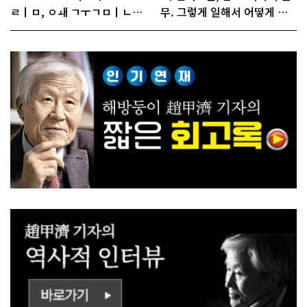
ㄹㅣㅁ, ㅇㅙ ㄱㅜㄱㅁㅣㄴㄷ
무. 그렇게 일해서 어떻게 경
ㅡㄹㅇㅣ ㄷㅏㅇㅎㅐㅇㅑ ㅎ
쟁하냐 반문하더라"
ㅏㄴㅏ?