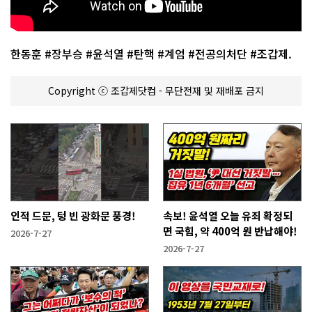
한동훈 #장부승 #윤석열 #탄핵 #계엄 #전공의처단 #조갑제.
Copyright ⓒ 조갑제닷컴 - 무단전재 및 재배포 금지
인적 드문, 텅 빈 광화문 풍경!
속보! 윤석열 오늘 유죄 확정되
면 국힘, 약 400억 원 반납해야!
2026-7-27
2026-7-27