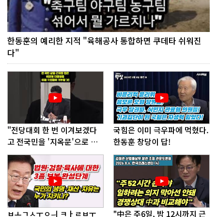
한동훈의 예리한 지적 "육해공사 통합하면 쿠데타 쉬워진
다"
"전당대회 한 번 이겨보겠다
국힘은 이미 극우파에 먹혔다.
고 전국민을 '지옥문'으로 밀
한동훈 창당이 답!
어!"
ㅂㅗㄱㅅㅜㅇㅢ ㅋㅏㄹㅂㅜ
"中은 주6일, 밤 12시까지 근