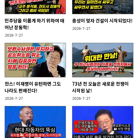
민주당을 이롭게 하기 위하여 태
총성이 멎자 건설이 시작되었다!
어난 장동혁!
2026-7-27
2026-7-27
찬스! 이재명이 유턴하면 그도
73년 전 오늘은 새로운 전쟁이
나라도 편해진다!
시작된 날!
2026-7-27
2026-7-27