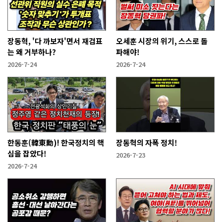
장동혁, '다 까보자'면서 재검표
오세훈 시장의 위기, 스스로 돌
는 왜 거부하나?
파해야!
2026-7-24
2026-7-24
한동훈(韓東勳)! 한국정치의 핵
장동혁의 자폭 정치!
심을 잡았다!
2026-7-23
2026-7-24