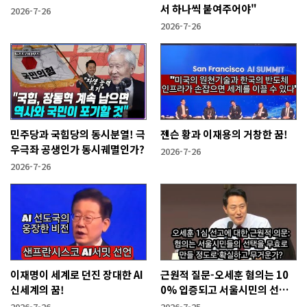
서 하나씩 붙여주어야"
2026-7-26
2026-7-26
민주당과 국힘당의 동시분열! 극
젠슨 황과 이재용의 거창한 꿈!
우극좌 공생인가 동시궤멸인가?
2026-7-26
2026-7-26
이재명이 세계로 던진 장대한 AI
근원적 질문-오세훈 혐의는 10
신세계의 꿈!
0% 입증되고 서울시민의 선택
을 무효화시킬 만큼 무겁나?
2026-7-26
2026-7-25