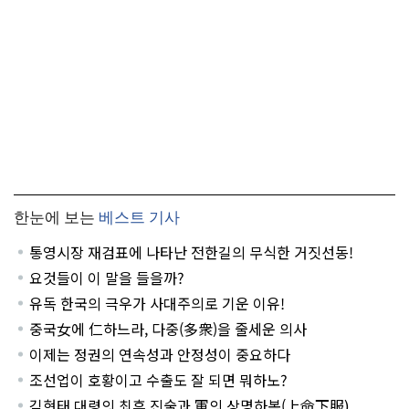
한눈에 보는
베스트 기사
통영시장 재검표에 나타난 전한길의 무식한 거짓선동!
요것들이 이 말을 들을까?
유독 한국의 극우가 사대주의로 기운 이유!
중국女에 仁하느라, 다중(多衆)을 줄세운 의사
이제는 정권의 연속성과 안정성이 중요하다
조선업이 호황이고 수출도 잘 되면 뭐하노?
김현태 대령의 최후 진술과 軍의 상명하복(上命下服)