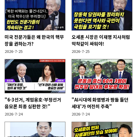
미국 전문가들은 왜 한국의 핵무
오세훈 시장은 이재명 지사처럼
장을 권하는가?
악착같이 싸워야!
2026-7-25
2026-7-25
"6·3선거, 계엄옹호·부정선거
"AI시대에 화염병과 짱돌 들던
음모론 최종 심판한 것!"
세대'가 여전히 주축"
2026-7-24
2026-7-24