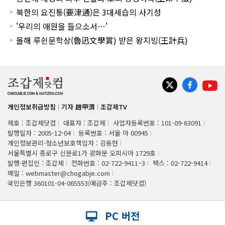
북한의 요진통(要津通)은 3대세습의 사기성
'우리의 애원을 들으소서…'
올해 루쉰문학상(魯迅文學賞) 받은 왕지빙(王計兵)
개인정보취급방침
기자 趙甲濟
조갑제TV
제호 : 조갑제닷컴
대표자 : 조갑제
사업자등록번호 : 101-09-63091
발행일자 : 2005-12-04
등록번호 : 서울 아 00945
개인정보관리·청소년보호책임자 : 김동현
서울특별시 종로구 신문로1가 광화문 오피시아 1729호
발행·편집인 : 조갑제
전화번호 : 02-722-9411~3
팩스 : 02-722-9414
메일 : webmaster@chogabje.com
국민은행 360101-04-065553(예금주 : 조갑제닷컴)
PC 버전