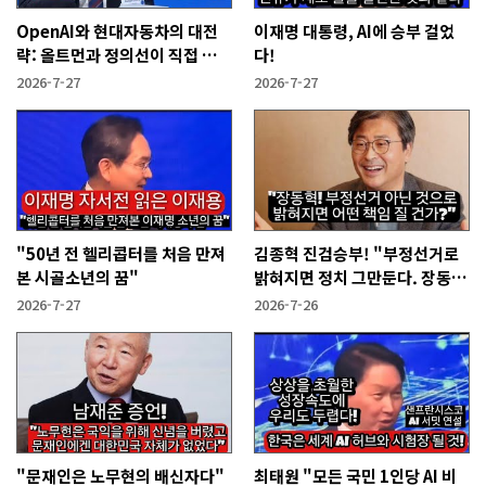
OpenAI와 현대자동차의 대전
이재명 대통령, AI에 승부 걸었
략: 올트먼과 정의선이 직접 설
다!
명한다!
2026-7-27
2026-7-27
"50년 전 헬리콥터를 처음 만져
김종혁 진검승부! "부정선거로
본 시골소년의 꿈"
밝혀지면 정치 그만둔다. 장동혁
당신들은?"
2026-7-27
2026-7-26
"문재인은 노무현의 배신자다"
최태원 "모든 국민 1인당 AI 비