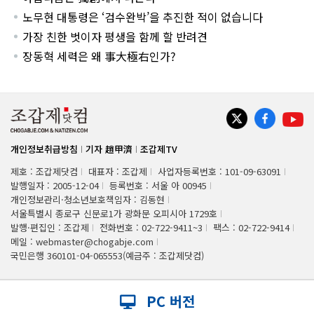
노무현 대통령은 ‘검수완박’을 추진한 적이 없습니다
가장 친한 벗이자 평생을 함께 할 반려견
장동혁 세력은 왜 事大極右인가?
개인정보취급방침
기자 趙甲濟
조갑제TV
제호 : 조갑제닷컴
대표자 : 조갑제
사업자등록번호 : 101-09-63091
발행일자 : 2005-12-04
등록번호 : 서울 아 00945
개인정보관리·청소년보호책임자 : 김동현
서울특별시 종로구 신문로1가 광화문 오피시아 1729호
발행·편집인 : 조갑제
전화번호 : 02-722-9411~3
팩스 : 02-722-9414
메일 : webmaster@chogabje.com
국민은행 360101-04-065553(예금주 : 조갑제닷컴)
PC 버전