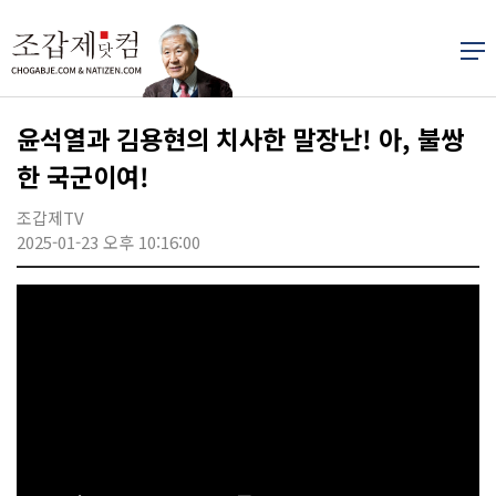
윤석열과 김용현의 치사한 말장난! 아, 불쌍
한 국군이여!
조갑제TV
2025-01-23 오후 10:16:00