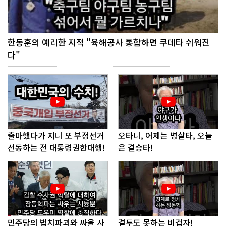
한동훈의 예리한 지적 "육해공사 통합하면 쿠데타 쉬워진
다"
출마했다가 지니 또 부정선거
오타니, 어제는 병살타, 오늘
선동하는 전 대통령권한대행!
은 결승타!
민주당의 법치파괴와 싸울 사
결투도 못하는 비겁자!