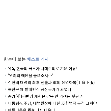
한눈에 보는
베스트 기사
유독 한국의 극우가 사대주의로 기운 이유!
'우리의 애원을 들으소서…'
김현태 대령의 최후 진술과 軍의 상명하복(上命下服)
북한은 왜 탈레반식 공산국가가 되었나
중임(重任)변경 개헌은 감옥 안 가려는 헛된 꿈
대통령·민주당, 대법원장에 대한 反헌법적 공격 그쳐야
아름다움은 獨創에서 나온다