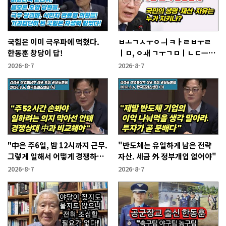
국힘은 이미 극우파에 먹혔다.
ㅂㅗㄱㅅㅜㅇㅢ ㅋㅏㄹㅂㅜㄹ
한동훈 창당이 답!
ㅣㅁ, ㅇㅙ ㄱㅜㄱㅁㅣㄴㄷㅡㄹ
ㅇㅣ ㄷㅏㅇㅎㅐㅇㅑ ㅎㅏㄴㅏ?
2026-8-7
2026-8-7
"中은 주6일, 밤 12시까지 근무.
"반도체는 유일하게 남은 전략
그렇게 일해서 어떻게 경쟁하냐
자산. 세금 外 정부개입 없어야"
반문하더라"
2026-8-7
2026-8-7