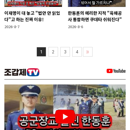
이재명이 대 놓고 "법안 안 읽었
한동훈의 예리한 지적 "육해공
다"고 하는 진짜 이유!
사 통합하면 쿠데타 쉬워진다"
2026-8-7
2026-8-6
1
2
3
4
〉〉