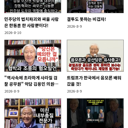
민주당의 법치파괴와 싸울 사람
결투도 못하는 비겁자!
은 한동훈 한 사람뿐이다!
2026-8-9
2026-8-10
"역사속에 초라하게 사라질 검
트럼프가 한국에서 음모론 배워
찰 공무원" 악담 김용민 의원에
갔을 것!
게!
2026-8-9
2026-8-9