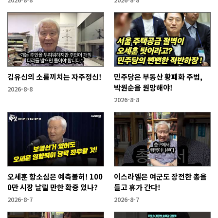
김유신의 소름끼치는 자주정신!
민주당은 부동산 황폐화 주범,
박원순을 원망해야!
2026-8-8
2026-8-8
오세훈 항소심은 예측불허! 100
이스라엘은 여군도 장전한 총을
0만 시장 날릴 만한 확증 있나?
들고 휴가 간다!
2026-8-7
2026-8-7