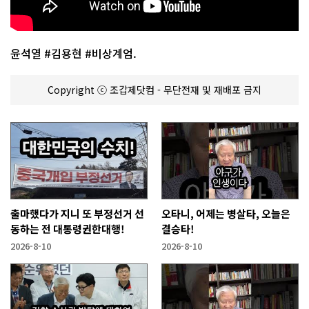
윤석열 #김용현 #비상계엄.
Copyright ⓒ 조갑제닷컴 - 무단전재 및 재배포 금지
출마했다가 지니 또 부정선거 선
오타니, 어제는 병살타, 오늘은
동하는 전 대통령권한대행!
결승타!
2026-8-10
2026-8-10