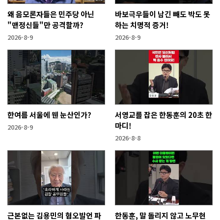
왜 음모론자들은 민주당 아닌
바보극우들이 남긴 빼도 박도 못
"맨정신들"만 공격할까?
하는 치명적 증거!
2026-8-9
2026-8-9
한여름 서울에 웬 눈산인가?
서영교를 잡은 한동훈의 20초 한
마디!
2026-8-9
2026-8-8
근본없는 김용민의 혐오발언 파
한동훈, 말 돌리지 않고 노무현