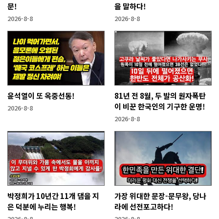
문!
을 말하다!
2026-8-8
2026-8-8
윤석열이 또 옥중선동!
81년 전 8월, 두 발의 원자폭탄
이 비꾼 한국인의 기구한 운명!
2026-8-8
2026-8-8
박정희가 10년간 11개 댐을 지
가장 위대한 문장-문무왕, 당나
은 덕분에 누리는 행복!
라에 선전포고하다!
2026-8-8
2026-8-8