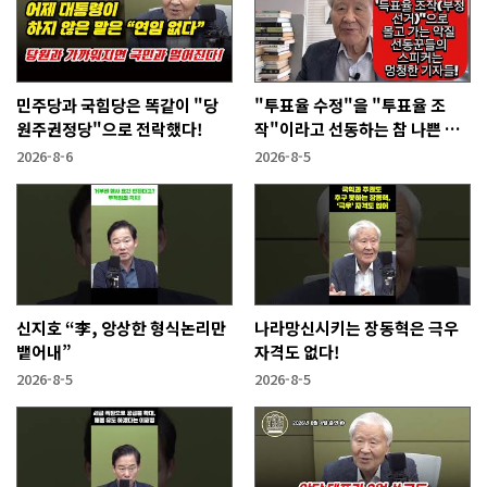
민주당과 국힘당은 똑같이 "당
"투표율 수정"을 "투표율 조
원주권정당"으로 전락했다!
작"이라고 선동하는 참 나쁜 사
람들!
2026-8-6
2026-8-5
신지호 “李, 앙상한 형식논리만
나라망신시키는 장동혁은 극우
뱉어내”
자격도 없다!
2026-8-5
2026-8-5