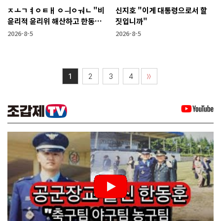
ㅈㅗㄱㅕㅇㅌㅐ ㅇㅢㅇㅝㄴ "비
신지호 "이게 대통령으로서 할
윤리적 윤리위 해산하고 한동훈
짓입니까"
복당 시켜야"
2026-8-5
2026-8-5
1
2
3
4
〉〉