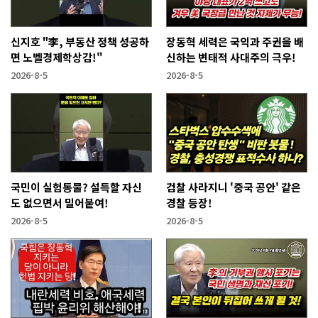
신지호 "李, 부동산 정책 성공하
장동혁 세력은 국익과 주권을 배
면 노벨경제학상감!"
신하는 변태적 사대주의 극우!
2026-8-5
2026-8-5
국민이 실험동물? 설득할 자신
검찰 사라지니 '중국 공안' 같은
도 없으면서 밀어붙여!
경찰 등장!
2026-8-5
2026-8-5