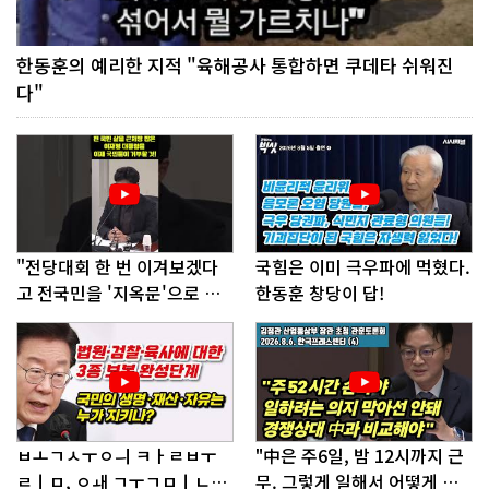
한동훈의 예리한 지적 "육해공사 통합하면 쿠데타 쉬워진
다"
"전당대회 한 번 이겨보겠다
국힘은 이미 극우파에 먹혔다.
고 전국민을 '지옥문'으로 밀
한동훈 창당이 답!
어!"
ㅂㅗㄱㅅㅜㅇㅢ ㅋㅏㄹㅂㅜ
"中은 주6일, 밤 12시까지 근
ㄹㅣㅁ, ㅇㅙ ㄱㅜㄱㅁㅣㄴㄷ
무. 그렇게 일해서 어떻게 경