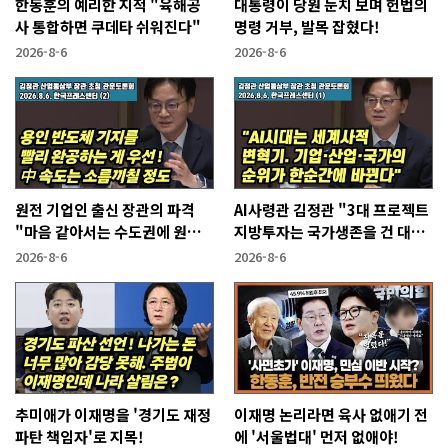
한동훈의 예리한 지적 "육해공
대통령이 당원 눈치 보며 헌법의
사 통합하면 쿠데타 쉬워진다"
명령 거부, 발목 잡혔다!
2026-8-6
2026-8-6
원전 기업인 출신 장관의 파격
AI사령관 김정관 "3대 프로젝트
"마음 같아서는 수도권에 원전
지방투자는 국가생존을 건 대전
짓고싶다"
략"
2026-8-6
2026-8-6
추미애가 이재명을 '경기도 재정
이재명 논리라면 육사 없애기 전
파탄 책임자'로 지목!
에 '서울법대' 먼저 없애야!