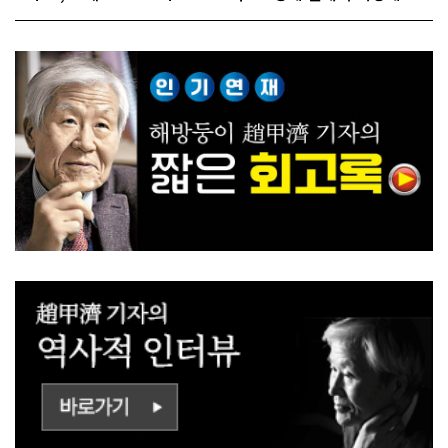
ㅡㄹㅇㅣ ㄷㅏㅇㅎㅐㅇㅑ ㅎ
쟁하냐 반문하더라"
ㅏㄴㅏ?