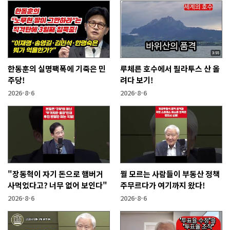
한동훈의 실명팩폭에 기죽은 민
루체른 호수에서 필라투스 산 올
주당!
려다 보기!
2026-8-6
2026-8-6
"장동혁이 자기 돈으로 햄버거
뭘 모르는 사람들이 부동산 정책
사먹었다고? 너무 없어 보인다"
주무르다가 여기까지 왔다!
2026-8-6
2026-8-6