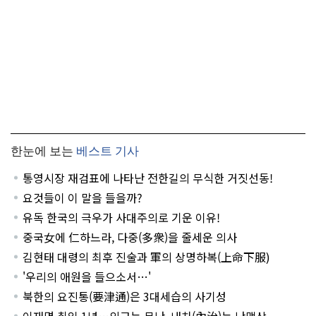
한눈에 보는
베스트 기사
통영시장 재검표에 나타난 전한길의 무식한 거짓선동!
요것들이 이 말을 들을까?
유독 한국의 극우가 사대주의로 기운 이유!
중국女에 仁하느라, 다중(多衆)을 줄세운 의사
김현태 대령의 최후 진술과 軍의 상명하복(上命下服)
'우리의 애원을 들으소서…'
북한의 요진통(要津通)은 3대세습의 사기성