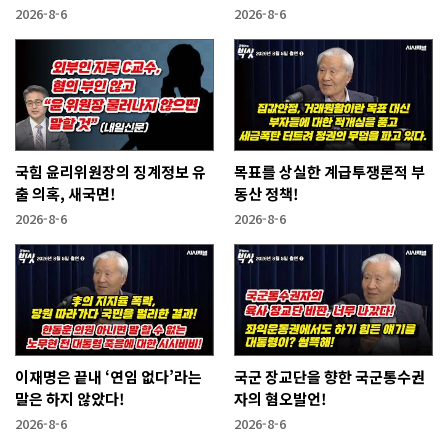
2026-8-6
2026-8-6
국힘 윤리위원장의 징계정보 유
목표를 상실한 계급투쟁론적 부
출 의혹, 새국면!
동산 정책!
2026-8-6
2026-8-6
이재명은 끝내 ‘연임 없다’라는
국군 장교단을 향한 국군통수권
말은 하지 않았다!
자의 혐오발언!
2026-8-6
2026-8-6