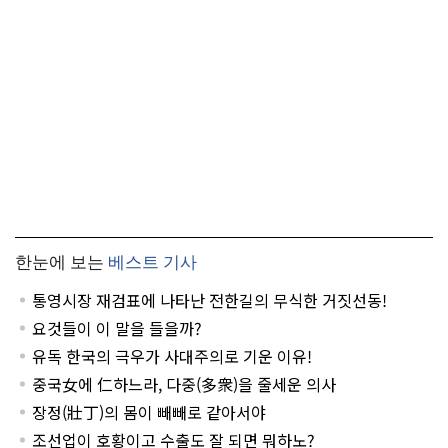
한눈에 보는
베스트 기사
통영시장 재검표에 나타난 전한길의 무식한 거짓선동!
요것들이 이 말을 들을까?
유독 한국의 극우가 사대주의로 기운 이유!
중국女에 仁하느라, 다중(多衆)을 줄세운 의사
장정(壯丁)의 몸이 빼빼로 같아서야
조선업이 호황이고 수출도 잘 되면 뭐하노?