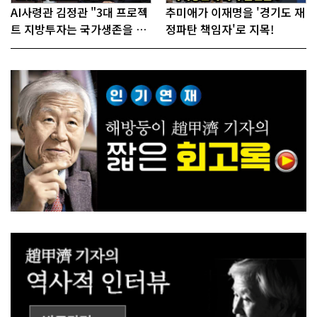
AI사령관 김정관 "3대 프로젝
추미애가 이재명을 '경기도 재
트 지방투자는 국가생존을 건
정파탄 책임자'로 지목!
대전략"