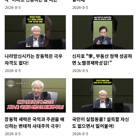
람들!
2026-8-5
2026-8-5
나라망신시키는 장동혁은 극우
신지호 "李, 부동산 정책 성공하
자격도 없다!
면 노벨경제학상감!"
2026-8-5
2026-8-5
장동혁 세력은 국익과 주권을 배
국민이 실험동물? 설득할 자신
신하는 변태적 사대주의 극우!
도 없으면서 밀어붙여!
2026-8-5
2026-8-5