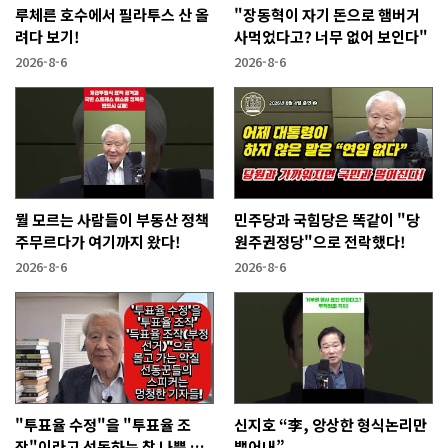
루체른 호수에서 필라투스 산 올
"장동혁이 자기 돈으로 햄버거
려다 보기!
사먹었다고? 너무 없어 보인다"
2026-8-6
2026-8-6
뭘 모르는 사람들이 부동산 정책
민주당과 국힘당은 똑같이 "당
주무르다가 여기까지 왔다!
원주권정당"으로 전락했다!
2026-8-6
2026-8-6
"투표율 수정"을 "투표율 조
신지호 “李, 앙상한 형식논리만
작"이라고 선동하는 참 나쁜 사
뱉어내”