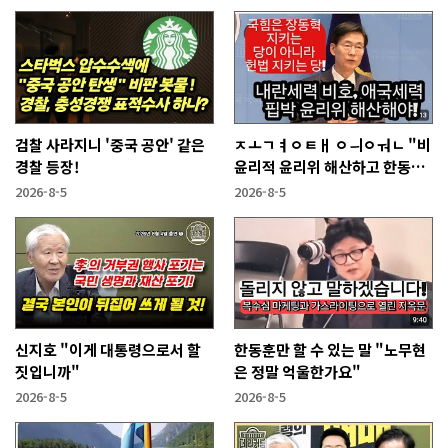
검찰 사라지니 '중국 공안' 같은
ㅈㅗㄱㅕㅇㅌㅐ ㅇㅢㅇㅝㄴ "비
경찰 등장!
윤리적 윤리위 해산하고 한동훈
복당 시켜야"
2026-8-5
2026-8-5
신지호 "이게 대통령으로서 할
한동훈만 할 수 있는 말 "노무현
짓입니까"
은 정말 억울한가요"
2026-8-5
2026-8-5