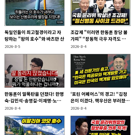
독일인들이 최고절경이라고 자
조갑제 "이러면 한동훈 창당 불
랑하는 "왕의 호수"와 바츠만 산
가피" “장동혁 극우 자격도 없
어...2억 쓰고 성과 없어”
2026-8-5
2026-8-4
한동훈이 말폭탄을 던졌다! 한명
‘포린 어페어스’의 경고! “김정
숙·김민석·송영길·이재명·노
은이 이겼다. 핵우산은 부러졌
무현에게
다”
2026-8-4
2026-8-4