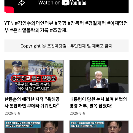
YTN #김영수의더인터뷰 #국힘 #장동혁 #검찰개혁 #이재명정
부 #윤석열몰락의기록 #조갑제.
Copyright ⓒ 조갑제닷컴 - 무단전재 및 재배포 금지
한동훈의 예리한 지적 "육해공
대통령이 당원 눈치 보며 헌법의
사 통합하면 쿠데타 쉬워진다"
명령 거부, 발목 잡혔다!
2026-8-6
2026-8-6