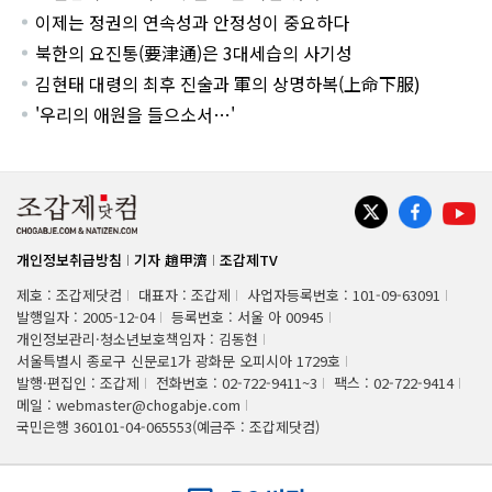
이제는 정권의 연속성과 안정성이 중요하다
북한의 요진통(要津通)은 3대세습의 사기성
김현태 대령의 최후 진술과 軍의 상명하복(上命下服)
'우리의 애원을 들으소서…'
개인정보취급방침
기자 趙甲濟
조갑제TV
제호 : 조갑제닷컴
대표자 : 조갑제
사업자등록번호 : 101-09-63091
발행일자 : 2005-12-04
등록번호 : 서울 아 00945
개인정보관리·청소년보호책임자 : 김동현
서울특별시 종로구 신문로1가 광화문 오피시아 1729호
발행·편집인 : 조갑제
전화번호 : 02-722-9411~3
팩스 : 02-722-9414
메일 : webmaster@chogabje.com
국민은행 360101-04-065553(예금주 : 조갑제닷컴)