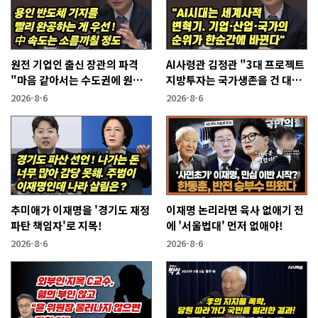
원전 기업인 출신 장관의 파격
AI사령관 김정관 "3대 프로젝트
"마음 같아서는 수도권에 원전
지방투자는 국가생존을 건 대전
짓고싶다"
략"
2026-8-6
2026-8-6
추미애가 이재명을 '경기도 재정
이재명 논리라면 육사 없애기 전
파탄 책임자'로 지목!
에 '서울법대' 먼저 없애야!
2026-8-6
2026-8-6