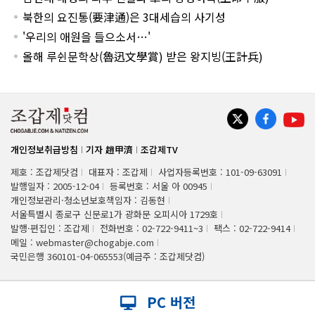
북한의 요진통(要津通)은 3대세습의 사기성
'우리의 애원을 들으소서…'
올해 루쉰문학상(魯迅文學賞) 받은 왕지빙(王計兵)
개인정보취급방침
기자 趙甲濟
조갑제TV
제호 : 조갑제닷컴
대표자 : 조갑제
사업자등록번호 : 101-09-63091
발행일자 : 2005-12-04
등록번호 : 서울 아 00945
개인정보관리·청소년보호책임자 : 김동현
서울특별시 종로구 신문로1가 광화문 오피시아 1729호
발행·편집인 : 조갑제
전화번호 : 02-722-9411~3
팩스 : 02-722-9414
메일 : webmaster@chogabje.com
국민은행 360101-04-065553(예금주 : 조갑제닷컴)
PC 버전