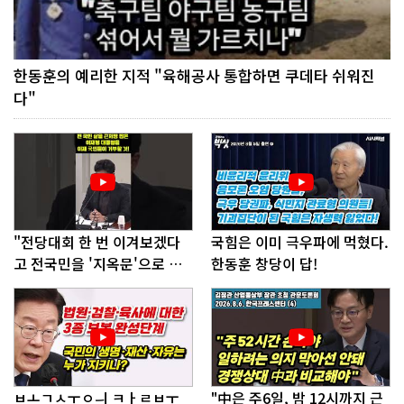
한동훈의 예리한 지적 "육해공사 통합하면 쿠데타 쉬워진
다"
"전당대회 한 번 이겨보겠다
국힘은 이미 극우파에 먹혔다.
고 전국민을 '지옥문'으로 밀
한동훈 창당이 답!
어!"
ㅂㅗㄱㅅㅜㅇㅢ ㅋㅏㄹㅂㅜ
"中은 주6일, 밤 12시까지 근