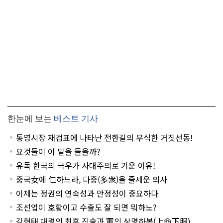
한눈에 보는
베스트 기사
통영시장 재검표에 나타난 전한길의 무식한 거짓선동!
요것들이 이 말을 들을까?
유독 한국의 극우가 사대주의로 기운 이유!
중국女에 仁하느라, 다중(多衆)을 줄세운 의사
이제는 정권의 연속성과 안정성이 중요하다
조선업이 호황이고 수출도 잘 되면 뭐하노?
김현태 대령의 최후 진술과 軍의 상명하복(上命下服)