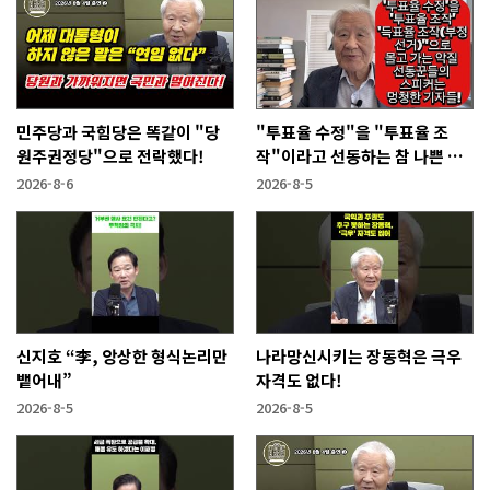
민주당과 국힘당은 똑같이 "당
"투표율 수정"을 "투표율 조
원주권정당"으로 전락했다!
작"이라고 선동하는 참 나쁜 사
람들!
2026-8-6
2026-8-5
신지호 “李, 앙상한 형식논리만
나라망신시키는 장동혁은 극우
뱉어내”
자격도 없다!
2026-8-5
2026-8-5