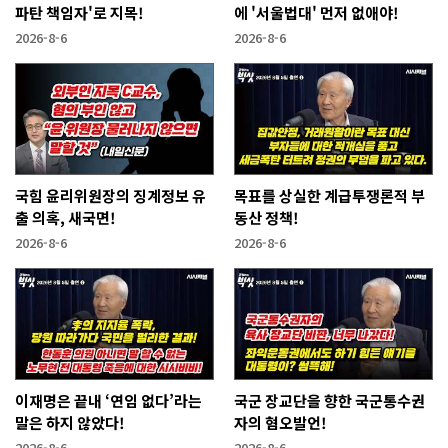
파탄 책임자'로 지목!
에 '서울법대' 먼저 없애야!
2026-8-6
2026-8-6
국힘 윤리위원장의 징계정보 유
목표를 상실한 계급투쟁론적 부
출 의혹, 새국면!
동산 정책!
2026-8-6
2026-8-6
이재명은 끝내 ‘연임 없다’라는
국군 장교단을 향한 국군통수권
말은 하지 않았다!
자의 혐오발언!
2026-8-6
2026-8-6