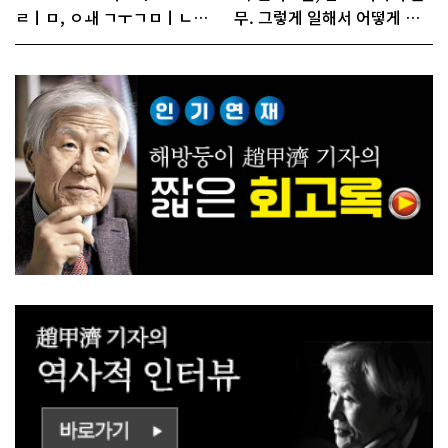
ㄹㅣㅁ, ㅇㅙ ㄱㅜㄱㅁㅣㄴㄷ
무. 그렇게 일해서 어떻게 경
ㅡㄹㅇㅣ ㄷㅏㅇㅎㅐㅇㅑ ㅎ
쟁하냐 반문하더라"
ㅏㄴㅏ?