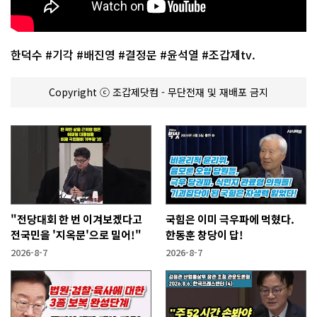
한덕수 #기각 #배진영 #결정문 #윤석열 #조갑제tv.
Copyright ⓒ 조갑제닷컴 - 무단전재 및 재배포 금지
"전당대회 한 번 이겨보겠다고
국힘은 이미 극우파에 먹혔다.
전국민을 '지옥문'으로 밀어!"
한동훈 창당이 답!
2026-8-7
2026-8-7