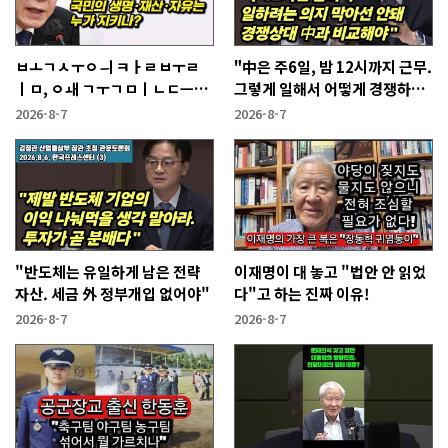
ㅂㅗㄱㅅㅜㅇㅢ ㅋㅏㄹㅂㅜㄹ
"中은 주6일, 밤 12시까지 근무.
ㅣㅁ, ㅇㅙ ㄱㅜㄱㅁㅣㄴㄷㅡㄹ
그렇게 일해서 어떻게 경쟁하냐
ㅇㅣ ㄷㅏㅇㅎㅐㅇㅑ ㅎㅏㄴㅏ?
반문하더라"
2026-8-7
2026-8-7
"반도체는 유일하게 남은 전략
이재명이 대 놓고 "법안 안 읽었
자산. 세금 外 정부개입 없어야"
다"고 하는 진짜 이유!
2026-8-7
2026-8-7