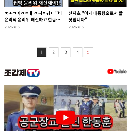
ㅈㅗㄱㅕㅇㅌㅐ ㅇㅢㅇㅝㄴ "비
신지호 "이게 대통령으로서 할
윤리적 윤리위 해산하고 한동훈
짓입니까"
복당 시켜야"
2026-8-5
2026-8-5
1
2
3
4
〉〉