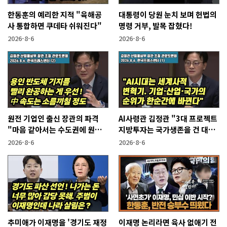
한동훈의 예리한 지적 "육해공
대통령이 당원 눈치 보며 헌법의
사 통합하면 쿠데타 쉬워진다"
명령 거부, 발목 잡혔다!
2026-8-6
2026-8-6
원전 기업인 출신 장관의 파격
AI사령관 김정관 "3대 프로젝트
"마음 같아서는 수도권에 원전
지방투자는 국가생존을 건 대전
짓고싶다"
략"
2026-8-6
2026-8-6
추미애가 이재명을 '경기도 재정
이재명 논리라면 육사 없애기 전