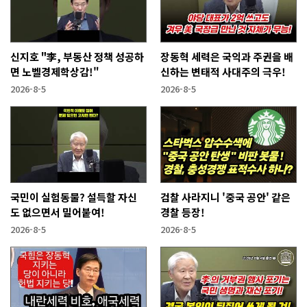
신지호 "李, 부동산 정책 성공하
장동혁 세력은 국익과 주권을 배
면 노벨경제학상감!"
신하는 변태적 사대주의 극우!
2026-8-5
2026-8-5
국민이 실험동물? 설득할 자신
검찰 사라지니 '중국 공안' 같은
도 없으면서 밀어붙여!
경찰 등장!
2026-8-5
2026-8-5