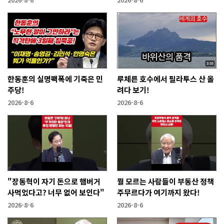
한동훈의 실명팩폭에 기죽은 민
루체른 호수에서 필라투스 산 올
주당!
려다 보기!
2026-8-6
2026-8-6
"장동혁이 자기 돈으로 햄버거
뭘 모르는 사람들이 부동산 정책
사먹었다고? 너무 없어 보인다"
주무르다가 여기까지 왔다!
2026-8-6
2026-8-6